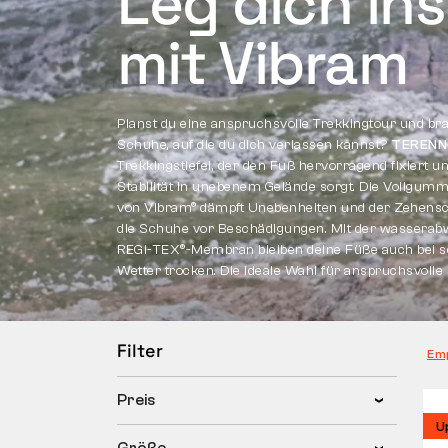
Leg dich in
mit Vibram
Planst du eine anspruchsvolle Trekkingtour und br
Schuhe, auf die du dich verlassen kannst?
TERENN
Trekkingstiefel, der den Fuß hervorragend fixiert un
Stabilität in unebenem Gelände sorgt. Die Vollgumm
von Vibram® dämpft Unebenheiten und der Zehens
die Schuhe vor Beschädigungen. Mit der wassera
REGI-TEX®-Membran bleiben deine Füße auch bei 
Wetter trocken. Die ideale Wahl für anspruchsvolle
Filter
Em
Preis
U