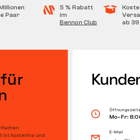
Millionen
5 % Rabatt
Koste
te Paar
im
Vers
Bennon Club
ab 39
für
Kunden
n
Öffnungszeit
Mo–Fr: 8:0
infachen
E-Mail
ft ist kostenlos und