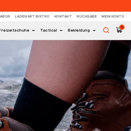
LABOR
LADEN MIT BISTRO
KONTAKT
RÜCKGABE
MEIN KONTO
0
Freizeitschuhe
Tactical
Bekleidung