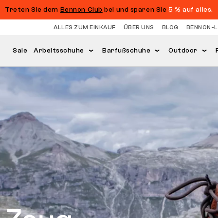
Treten Sie dem
Bennon Club
bei und sparen Sie
5 % auf alles.
ALLES ZUM EINKAUF
ÜBER UNS
BLOG
BENNON-
Sale
Arbeitsschuhe
Barfußschuhe
Outdoor