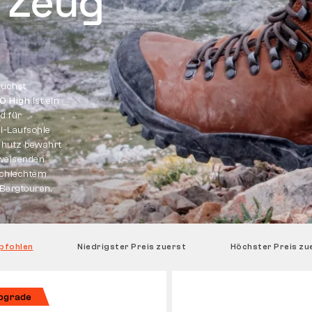
s Zeug
auchst
O High
ist ein
d für
i-Laufsohle
chutz bewahrt
bweisenden
schlechtem
 Bergtouren.
pfohlen
Niedrigster Preis zuerst
Höchster Preis zu
pgrade