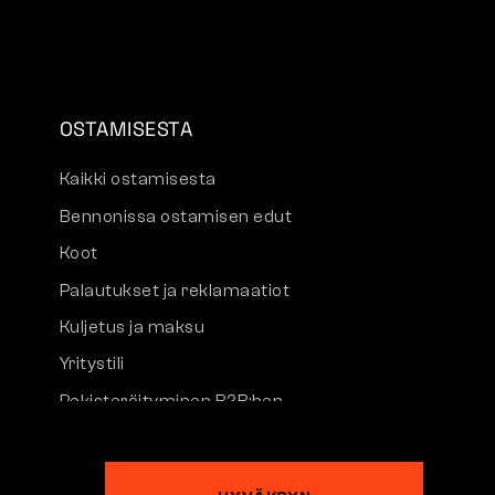
OSTAMISESTA
Kaikki ostamisesta
Bennonissa ostamisen edut
Koot
Palautukset ja reklamaatiot
Kuljetus ja maksu
Yritystili
Rekisteröityminen B2B:hen
Reklamaatiot ja takuu