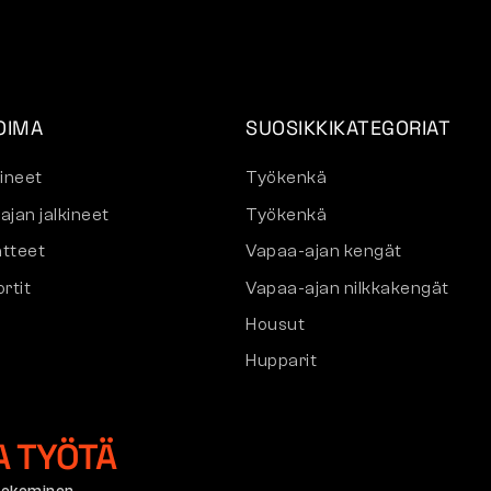
OIMA
SUOSIKKIKATEGORIAT
kineet
Työkenkä
ajan jalkineet
Työkenkä
tteet
Vapaa-ajan kengät
rtit
Vapaa-ajan nilkkakengät
Housut
Hupparit
A TYÖTÄ