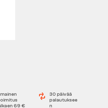
Ilmainen
30 päivää
toimitus
palautuksee
alkaen 69 €
n