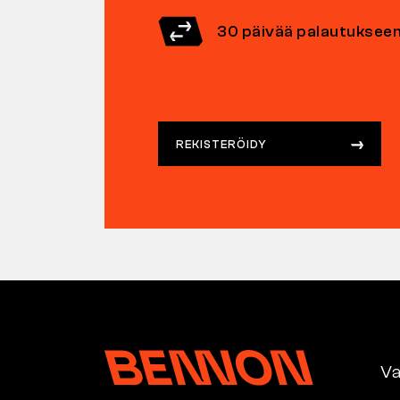
30 päivää palautuksee
REKISTERÖIDY
Va