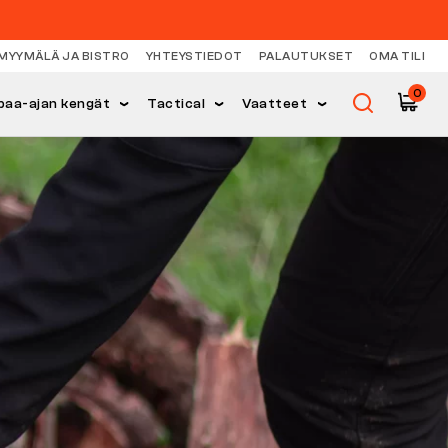
MYYMÄLÄ JA BISTRO
YHTEYSTIEDOT
PALAUTUKSET
OMA TILI
0
paa-ajan kengät
Tactical
Vaatteet