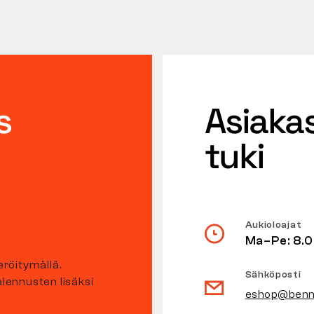
s
Asiaka
tuki
Aukioloajat
Ma–Pe: 8.
eröitymällä.
Sähköposti
alennusten lisäksi
eshop@benn