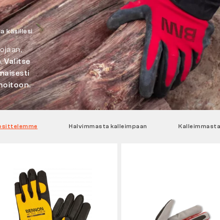
 käsillesi
ojaan,
.
Valitse
maisesti
nhoitoon.
osittelemme
Halvimmasta kalleimpaan
Kalleimmasta