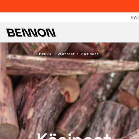
KAI
Etusivu
Vaatteet
Käsineet