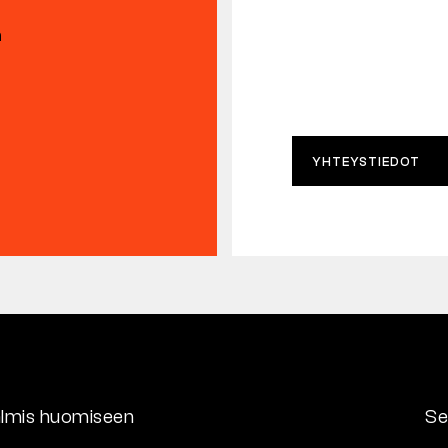
n
YHTEYSTIEDOT
lmis huomiseen
Se