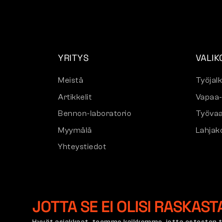
YRITYS
VALIK
Meistä
Työjal
Artikkelit
Vapaa-
Bennon-laboratorio
Työvaa
Myymälä
Lahjako
Yhteystiedot
JOTTA SE EI OLISI RASKAST