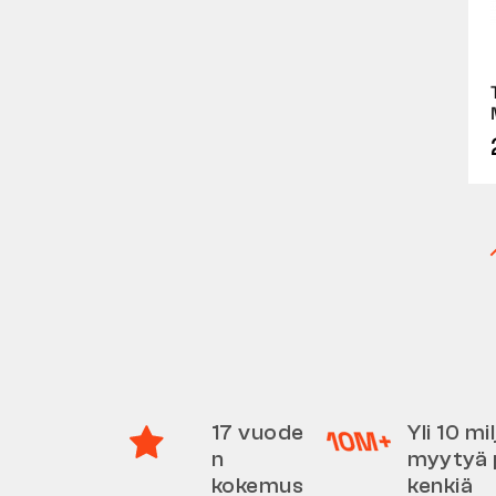
17 vuode
Yli 10 m
n
myytyä 
kokemus
kenkiä