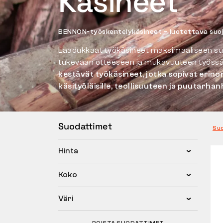
Käsineet
BENNON-työskentelykäsineet – luotettava suoja
Laadukkaat työkäsineet maksimaaliseen su
tukevaan otteeseen ja mukavuuteen työssä
kestävät työkäsineet, jotka sopivat erino
käsityöläisille, teollisuuteen ja puutarha
Suodattimet
Su
Hinta
Koko
Väri