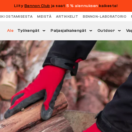
Liity
Bennon Club
ja saat
5 % alennuksen
kaikesta!
KKI OSTAMISESTA
MEISTÄ
ARTIKKELIT
BENNON-LABORATORIO
Ale
Työkengät
Paljasjalkakengät
Outdoor
Va