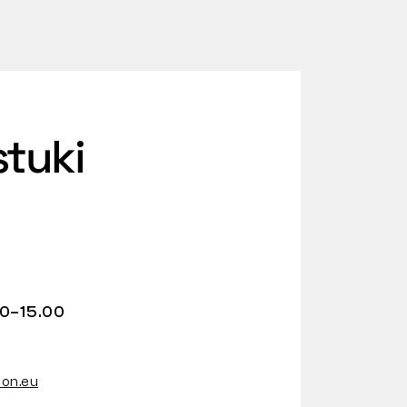
stuki
00–15.00
on.eu