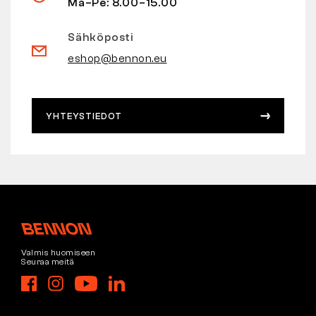
Ma–Pe: 8.00–15.00
Sähköposti
eshop@bennon.eu
YHTEYSTIEDOT
Valmis huomiseen
Seuraa meitä