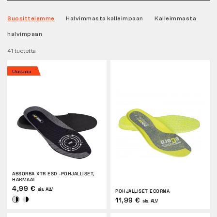
Suosittelemme
Halvimmasta kalleimpaan
Kalleimmasta
Tactical
halvimpaan
41 tuotetta
Vaatteet
Uutuus
KAIKKI OSTAMISESTA
MEISTÄ
ARTIKKELIT
BENNON-LABORATORIO
ABSORBA XTR ESD -POHJALLISET,
HARMAAT
MYYMÄLÄ JA BISTRO
4,99 €
sis. ALV
POHJALLISET ECORNA
11,99 €
sis. ALV
YHTEYSTIEDOT