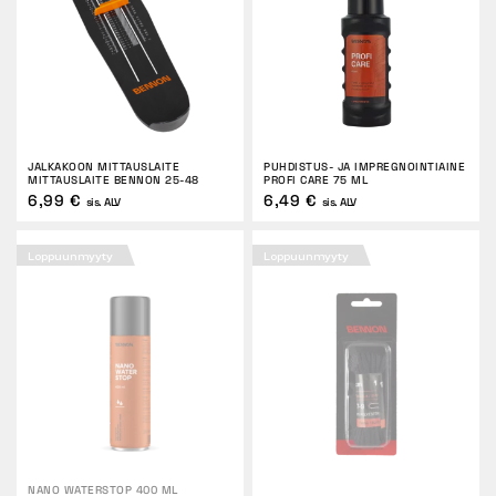
JALKAKOON MITTAUSLAITE
PUHDISTUS- JA IMPREGNOINTIAINE
MITTAUSLAITE BENNON 25-48
PROFI CARE 75 ML
6,99 €
6,49 €
sis. ALV
sis. ALV
Loppuunmyyty
Loppuunmyyty
NANO WATERSTOP 400 ML