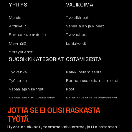
YRITYS
VALIKOIMA
Meistä
Työjalkineet
Artikkelit
Vapaa-ajan jalkineet
Bennon-laboratorio
Työvaatteet
Myymälä
Lahjakortit
Yhteystiedot
SUOSIKKIKATEGORIAT
OSTAMISESTA
Työkenkä
Kaikki ostamisesta
Työkenkä
Bennonissa ostamisen edut
Vapaa-ajan kengät
Koot
Vapaa-ajan nilkkakengät
Palautukset ja reklamaatiot
Housut
Kuljetus ja maksu
JOTTA SE EI OLISI RASKASTA
Hupparit
Yritystili
TYÖTÄ
Rekisteröityminen B2B:hen
Hyvät asiakkaat, teemme kaikkemme, jotta ostosten