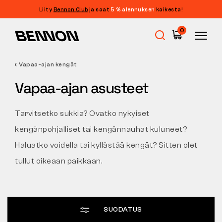
Liity
Bennon Club
ja saat
5 % alennuksen
kaikesta!
Suodattimet
0
HINTA
SUODATA
Vapaa-ajan kengät
Ale
KOKO
Vapaa-ajan asusteet
POISTA SUODATTIMET
TUNNISTE
Työkengät
Tarvitsetko sukkia? Ovatko nykyiset
VÄRI
kengänpohjalliset tai kengännauhat kuluneet?
Paljasjalkakengät
Haluatko voidella tai kyllästää kengät? Sitten olet
OMINAISUUDET
tullut oikeaan paikkaan.
LEIKKAUS
Outdoor
Vapaa-ajan kengät
SUODATUS