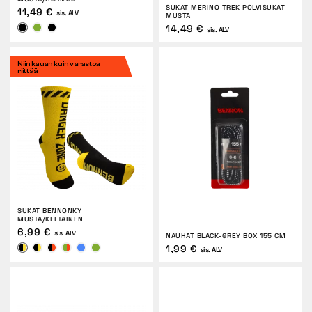
SUKAT MERINO TREK POLVISUKAT
11,49 €
sis. ALV
MUSTA
14,49 €
sis. ALV
Niin kauan kuin varastoa
riittää
SUKAT BENNONKY
MUSTA/KELTAINEN
6,99 €
sis. ALV
NAUHAT BLACK-GREY BOX 155 CM
1,99 €
sis. ALV