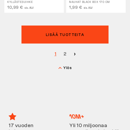
KYLLÄSTESUIHKE
NAUHAT BLACK BOX 170 CM
10,99 €
1,99 €
sis. ALV
sis. ALV
LISÄÄ TUOTTEITA
1
2
Ylös
17 vuoden
Yli 10 miljoonaa