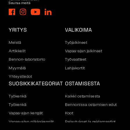
Seuraa meitä
YRITYS
VALIKOIMA
Meistä
Työjalkineet
Artikkelit
Vapaa-ajan jalkineet
Bennon-laboratorio
Työvaatteet
Myymälä
Lahjakortit
Yhteystiedot
SUOSIKKIKATEGORIAT
OSTAMISESTA
Työkenkä
Kaikki ostamisesta
Työkenkä
Bennonissa ostamisen edut
Vapaa-ajan kengät
Koot
Vapaa-ajan nilkkakengät
Palautukset ja reklamaatiot