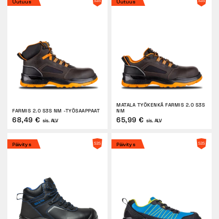
Uutuus
Uutuus
Tactical
Vaatteet
KAIKKI OSTAMISESTA
MATALA TYÖKENKÄ FARMIS 2.0 S3S
FARMIS 2.0 S3S NM -TYÖSAAPPAAT
NM
MEISTÄ
68,49 €
65,99 €
sis. ALV
sis. ALV
ARTIKKELIT
Päivitys
Päivitys
BENNON-LABORATORIO
MYYMÄLÄ JA BISTRO
YHTEYSTIEDOT