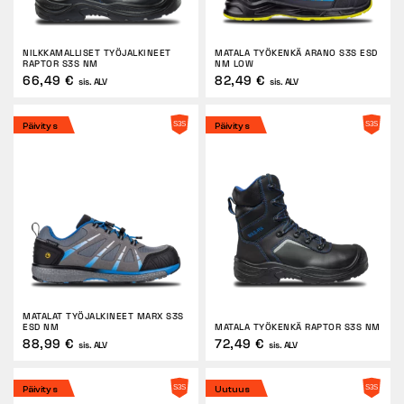
PALAUTUKSET
NILKKAMALLISET TYÖJALKINEET
MATALA TYÖKENKÄ ARANO S3S ESD
RAPTOR S3S NM
NM LOW
66,49 €
82,49 €
sis. ALV
sis. ALV
Päivitys
Päivitys
MATALAT TYÖJALKINEET MARX S3S
ESD NM
MATALA TYÖKENKÄ RAPTOR S3S NM
88,99 €
72,49 €
sis. ALV
sis. ALV
Päivitys
Uutuus