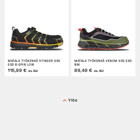
MATALA TYÖKENKÄ STINGER S3S
MATALA TYÖKENKÄ VENOM S3S ESD
ESD B-SPIN LOW
NM
115,99 €
89,49 €
sis. ALV
sis. ALV
Ylös