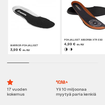
POHJALLISET ABSORBA XTR ESD
4,99 €
sis. ALV
WARRIOR-POHJALLISET
3,99 €
sis. ALV
17 vuoden
Yli 10 miljoonaa
kokemus
myytyä paria kenkiä