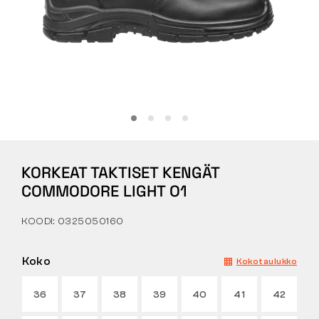
Tactical
Vaatteet
KAIKKI OSTAMISESTA
KORKEAT TAKTISET KENGÄT
MEISTÄ
COMMODORE LIGHT O1
ARTIKKELIT
KOODI: 0325050160
BENNON-LABORATORIO
Koko
Kokotaulukko
MYYMÄLÄ JA BISTRO
36
37
38
39
40
41
42
YHTEYSTIEDOT