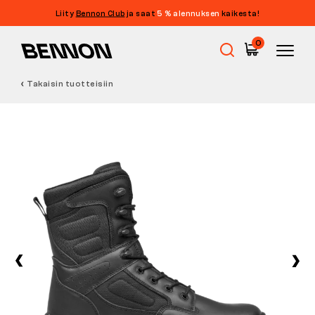
Liity
Bennon Club
ja saat
5 % alennuksen
kaikesta!
0
Takaisin tuotteisiin
Ale
Työkengät
Paljasjalkakengät
Outdoor
Vapaa-ajan kengät