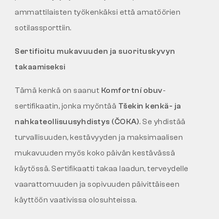
ammattilaisten työkenkäksi että amatöörien
sotilassporttiin.
Sertifioitu mukavuuden ja suorituskyvyn
takaamiseksi
Tämä kenkä on saanut
Komfortní obuv
-
sertifikaatin, jonka myöntää
Tšekin kenkä- ja
nahkateollisuusyhdistys (ČOKA)
. Se yhdistää
turvallisuuden, kestävyyden ja maksimaalisen
mukavuuden myös koko päivän kestävässä
käytössä. Sertifikaatti takaa laadun, terveydelle
vaarattomuuden ja sopivuuden päivittäiseen
käyttöön vaativissa olosuhteissa.