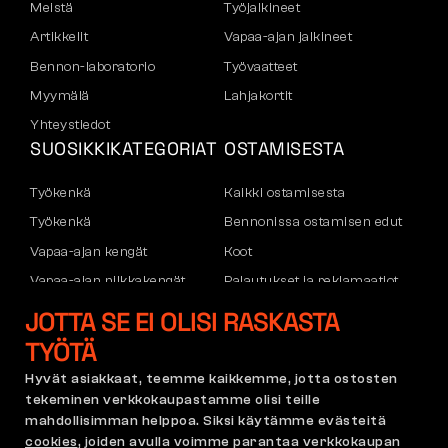
Meistä
Työjalkineet
Artikkelit
Vapaa-ajan jalkineet
Bennon-laboratorio
Työvaatteet
Myymälä
Lahjakortit
Yhteystiedot
SUOSIKKIKATEGORIAT
OSTAMISESTA
Työkenkä
Kaikki ostamisesta
Työkenkä
Bennonissa ostamisen edut
Vapaa-ajan kengät
Koot
Vapaa-ajan nilkkakengät
Palautukset ja reklamaatiot
Housut
Kuljetus ja maksu
JOTTA SE EI OLISI RASKASTA
Hupparit
Yritystili
TYÖTÄ
Rekisteröityminen B2B:hen
Hyvät asiakkaat, teemme kaikkemme, jotta ostosten
Reklamaatiot ja takuu
tekeminen verkkokaupastamme olisi teille
mahdollisimman helppoa. Siksi käytämme evästeitä
cookies
, joiden avulla voimme parantaa verkkokaupan