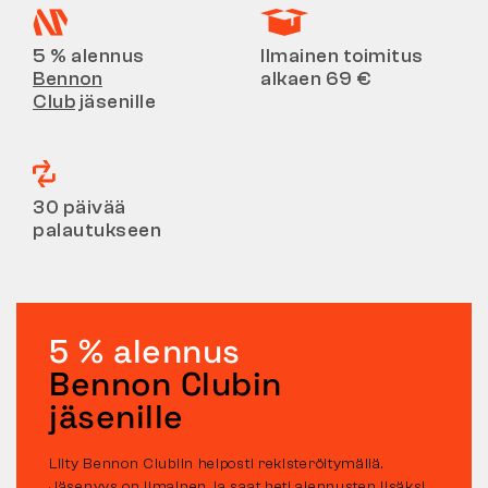
5 % alennus
Ilmainen toimitus
Bennon
alkaen 69 €
Club
jäsenille
30 päivää
palautukseen
5 % alennus
Bennon Clubin
jäsenille
Liity Bennon Clubiin helposti rekisteröitymällä.
Jäsenyys on ilmainen, ja saat heti alennusten lisäksi