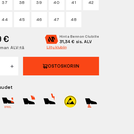
37
38
39
40
41
42
44
45
46
47
48
9 €
Hinta Bennon Clubille
31,34 € sis. ALV
lman ALV:tä
Liity klubiin
OSTOSKORIIN
uudet