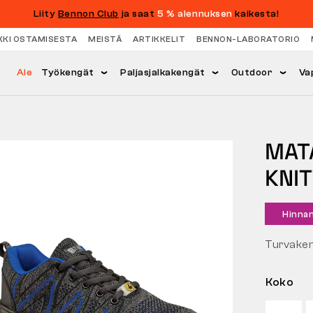
Liity
Bennon Club
ja saat
5 % alennuksen
kaikesta!
KKI OSTAMISESTA
MEISTÄ
ARTIKKELIT
BENNON-LABORATORIO
Ale
Työkengät
Paljasjalkakengät
Outdoor
Va
MAT
KNIT
Hinna
Turvaken
Koko