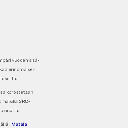
mpäri vuoden sisä-
kaa erinomaisen
tuksilta.
issa korostetaan
omaisilla
SRC
-
pinnoilla.
ällä:
Matala