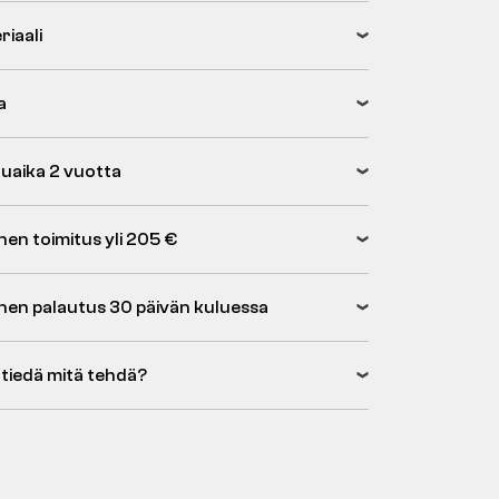
riaali
a
uaika 2 vuotta
nen toimitus yli 205 €
inen palautus 30 päivän kuluessa
 tiedä mitä tehdä?