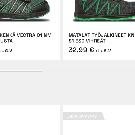
KENKÄ VECTRA O1 NM
MATALAT TYÖJALKINEET KN
MUSTA
S1 ESD VIHREÄT
32,99 €
is. ALV
sis. ALV
Loppuunmyyty