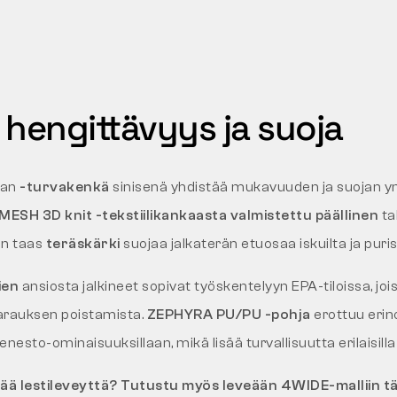
 hengittävyys ja suoja
kan
-turvakenkä
sinisenä yhdistää mukavuuden ja suojan y
MESH 3D knit -tekstiilikankaasta valmistettu päällinen
ta
un taas
teräskärki
suojaa jalkaterän etuosaa iskuilta ja puris
ien
ansiosta jalkineet sopivat työskentelyyn EPA-tiloissa, jo
arauksen poistamista.
ZEPHYRA PU/PU -pohja
erottuu erin
nesto-ominaisuuksillaan, mikä lisää turvallisuutta erilaisilla 
ä lestileveyttä? Tutustu myös leveään 4WIDE-malliin tä