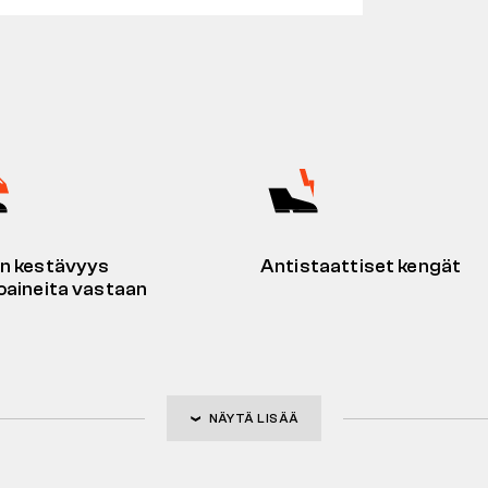
n kestävyys
Antistaattiset kengät
oaineita vastaan
NÄYTÄ LISÄÄ