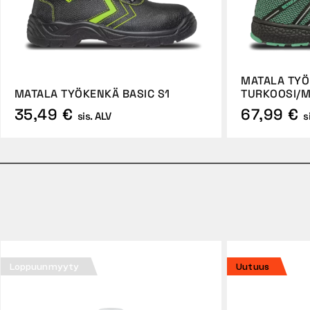
MATALA TYÖ
MATALA TYÖKENKÄ BASIC S1
TURKOOSI/
35,49 €
67,99 €
sis. ALV
s
Loppuunmyyty
Uutuus