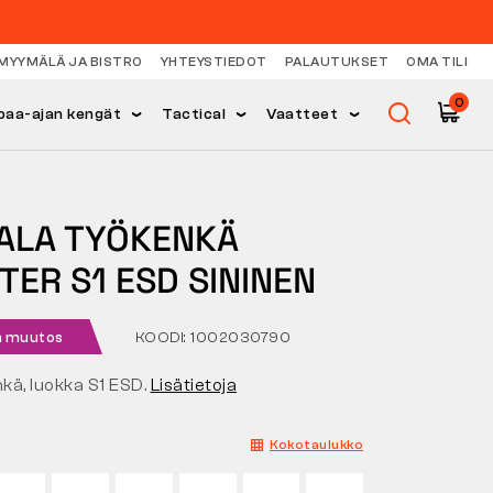
MYYMÄLÄ JA BISTRO
YHTEYSTIEDOT
PALAUTUKSET
OMA TILI
0
paa-ajan kengät
Tactical
Vaatteet
ALA TYÖKENKÄ
TER S1 ESD SININEN
n muutos
KOODI: 1002030790
kä, luokka S1 ESD.
Lisätietoja
Kokotaulukko