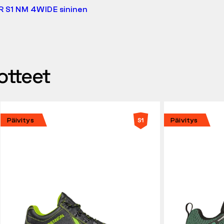
 S1 NM 4WIDE sininen
otteet
Päivitys
Päivitys