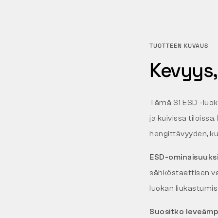
TUOTTEEN KUVAUS
Kevyys,
Tämä S1 ESD -luo
ja kuivissa tiloissa.
hengittävyyden, k
ESD-ominaisuuks
sähköstaattisen v
luokan liukastumise
Suositko leveämpä