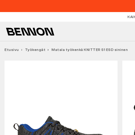
KAI
Etusivu
Työkengät
Matala työkenkä KNITTER S1 ESD sininen