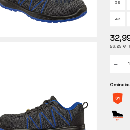
36
43
32,9
26,29 € i
Ominais