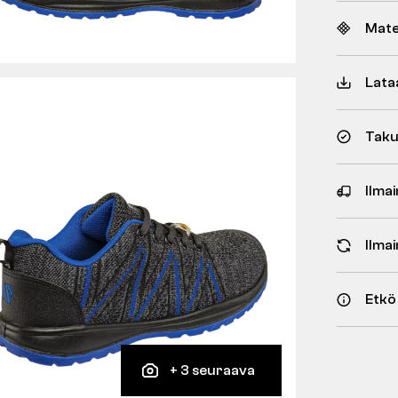
Mate
Lata
Taku
Ilmai
Ilma
Etkö
+ 3 seuraava