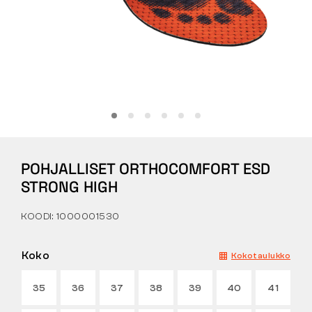
Tactical
Vaatteet
KAIKKI OSTAMISESTA
POHJALLISET ORTHOCOMFORT ESD
MEISTÄ
STRONG HIGH
ARTIKKELIT
KOODI: 1000001530
BENNON-LABORATORIO
Koko
Kokotaulukko
MYYMÄLÄ JA BISTRO
35
36
37
38
39
40
41
YHTEYSTIEDOT