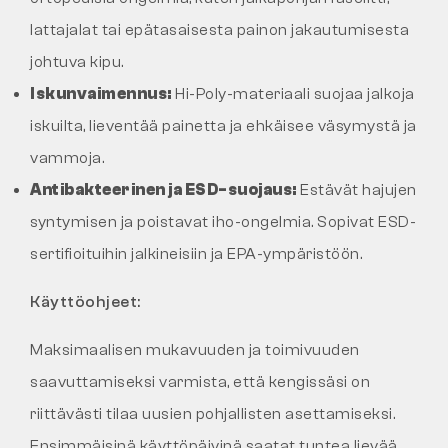
lattajalat tai epätasaisesta painon jakautumisesta
johtuva kipu.
Iskunvaimennus:
Hi-Poly-materiaali suojaa jalkoja
iskuilta, lieventää painetta ja ehkäisee väsymystä ja
vammoja.
Antibakteerinen ja ESD-suojaus:
Estävät hajujen
syntymisen ja poistavat iho-ongelmia. Sopivat ESD-
sertifioituihin jalkineisiin ja EPA-ympäristöön.
Käyttöohjeet:
Maksimaalisen mukavuuden ja toimivuuden
saavuttamiseksi varmista, että kengissäsi on
riittävästi tilaa uusien pohjallisten asettamiseksi.
Ensimmäisinä käyttöpäivinä saatat tuntea lievää