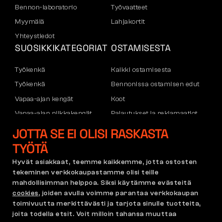
Bennon-laboratorio
Työvaatteet
Myymälä
Lahjakortit
Yhteystiedot
SUOSIKKIKATEGORIAT
OSTAMISESTA
Työkenkä
Kaikki ostamisesta
Työkenkä
Bennonissa ostamisen edut
Vapaa-ajan kengät
Koot
Vapaa-ajan nilkkakengät
Palautukset ja reklamaatiot
Housut
Kuljetus ja maksu
JOTTA SE EI OLISI RASKASTA
Hupparit
Yritystili
TYÖTÄ
Rekisteröityminen B2B:hen
Hyvät asiakkaat, teemme kaikkemme, jotta ostosten
Reklamaatiot ja takuu
tekeminen verkkokaupastamme olisi teille
mahdollisimman helppoa. Siksi käytämme evästeitä
cookies
, joiden avulla voimme parantaa verkkokaupan
toimivuutta merkittävästi ja tarjota sinulle tuotteita,
Käyttöehdot
Reklamaatiopolitiikka
joita todella etsit. Voit milloin tahansa muuttaa
Cookie-asetukset
GDPR