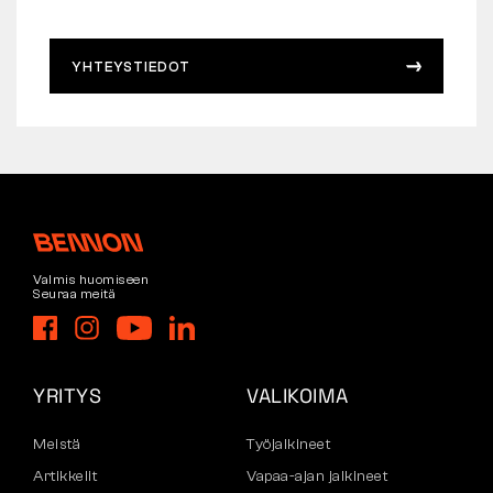
YHTEYSTIEDOT
Valmis huomiseen
Seuraa meitä
YRITYS
VALIKOIMA
Meistä
Työjalkineet
Artikkelit
Vapaa-ajan jalkineet