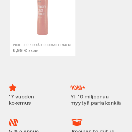
PROFI DEO KENKÄDEODORANTTI 150 ML
6,99 €
sis. ALV
17 vuoden
Yli 10 miljoonaa
kokemus
myytyä paria kenkiä
5 % alennus
Ilmainen toimitus