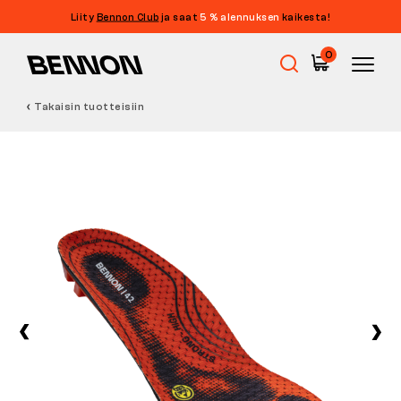
Liity
Bennon Club
ja saat
5 % alennuksen
kaikesta!
0
Takaisin tuotteisiin
Ale
Työkengät
Paljasjalkakengät
Outdoor
Vapaa-ajan kengät