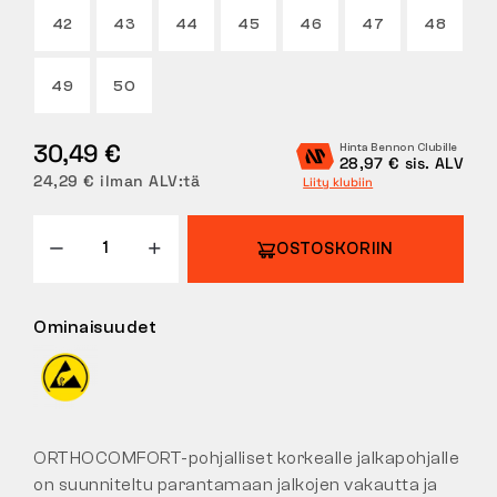
42
43
44
45
46
47
48
PALAUTUKSET
49
50
30,49 €
Hinta Bennon Clubille
28,97 € sis. ALV
24,29 € ilman ALV:tä
Liity klubiin
OSTOSKORIIN
Ominaisuudet
ORTHOCOMFORT-pohjalliset korkealle jalkapohjalle
on suunniteltu parantamaan jalkojen vakautta ja