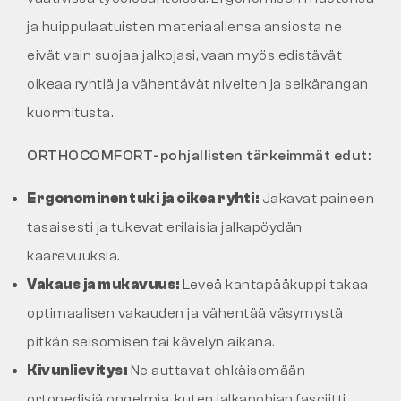
ja huippulaatuisten materiaaliensa ansiosta ne
eivät vain suojaa jalkojasi, vaan myös edistävät
oikeaa ryhtiä ja vähentävät nivelten ja selkärangan
kuormitusta.
ORTHOCOMFORT-pohjallisten tärkeimmät edut:
Ergonominen tuki ja oikea ryhti:
Jakavat paineen
tasaisesti ja tukevat erilaisia jalkapöydän
kaarevuuksia.
Vakaus ja mukavuus:
Leveä kantapääkuppi takaa
optimaalisen vakauden ja vähentää väsymystä
pitkän seisomisen tai kävelyn aikana.
Kivunlievitys:
Ne auttavat ehkäisemään
ortopedisiä ongelmia, kuten jalkapohjan fasciitti,