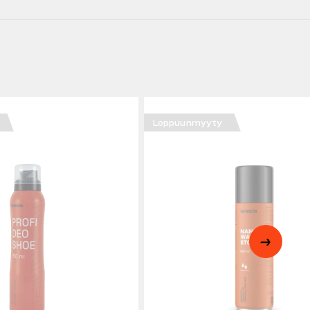
Loppuunmyyty