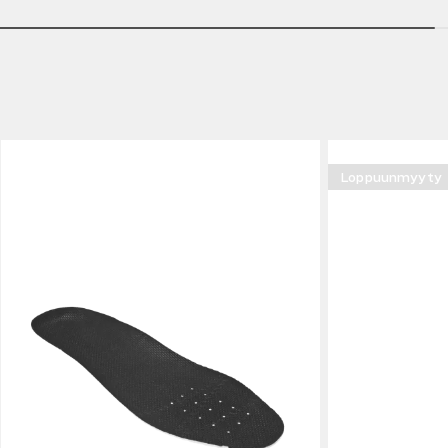
Loppuunmyyty