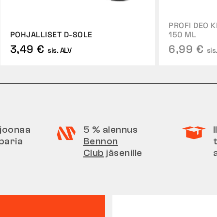
PROFI DEO 
POHJALLISET D-SOLE
150 ML
3,49 €
6,99 €
sis. ALV
sis
iljoonaa
5 % alennus
paria
Bennon
Club
jäsenille