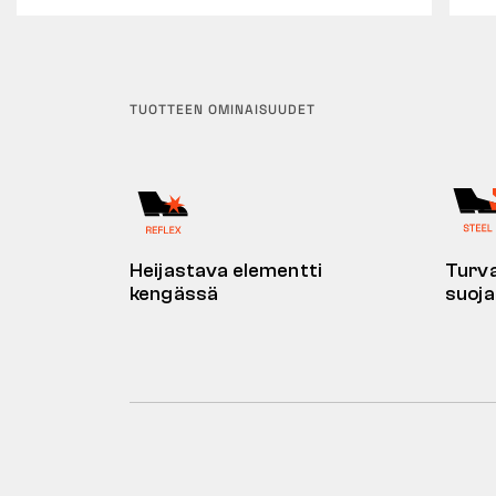
TUOTTEEN OMINAISUUDET
Heijastava elementti
Turv
kengässä
suoj