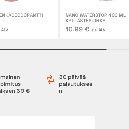
KENKÄDEODORANTTI
NANO WATERSTOP 400 ML
KYLLÄSTESUIHKE
10,99 €
. ALV
sis. ALV
Ilmainen
30 päivää
toimitus
palautuksee
alkaen 69 €
n