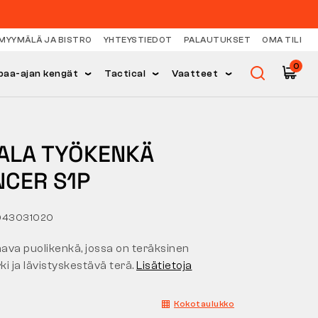
MYYMÄLÄ JA BISTRO
YHTEYSTIEDOT
PALAUTUKSET
OMA TILI
0
paa-ajan kengät
Tactical
Vaatteet
ALA TYÖKENKÄ
NCER S1P
043031020
mava puolikenkä, jossa on teräksinen
i ja lävistyskestävä terä.
Lisätietoja
Kokotaulukko