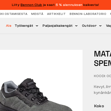
Liity
Bennon Club
ja saat
5 % alennuksen
kaikesta!
KKI OSTAMISESTA
MEISTÄ
ARTIKKELIT
BENNON-LABORATORIO
Ale
Työkengät
Paljasjalkakengät
Outdoor
Va
MAT
SPE
KOODI: 0
Kevyt, il
kynänkärk
Koko