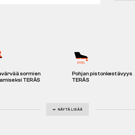
avärvää sormien
Pohjan pistonkestävyys
aamiseksi TERÄS
TERÄS
NÄYTÄ LISÄÄ