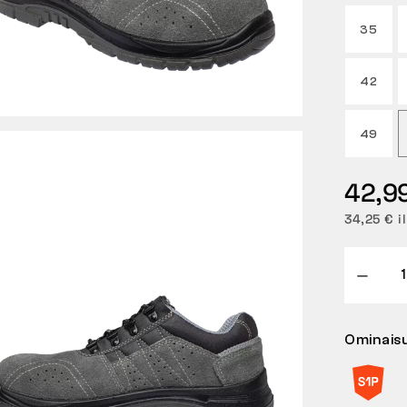
35
42
49
42,9
34,25 € i
Ominais