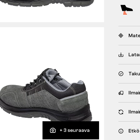
Mate
Lata
Taku
Ilmai
Ilma
+ 3 seuraava
Etkö