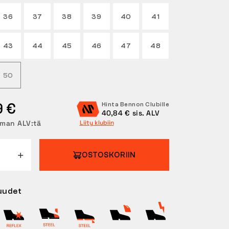
36
37
38
39
40
41
43
44
45
46
47
48
50
9 €
Hinta Bennon Clubille
40,84 € sis. ALV
lman ALV:tä
Liity klubiin
OSTOSKORIIN
uudet