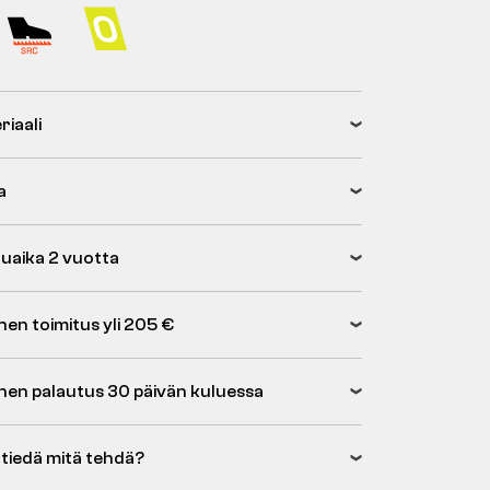
riaali
a
uaika 2 vuotta
nen toimitus yli 205 €
inen palautus 30 päivän kuluessa
 tiedä mitä tehdä?