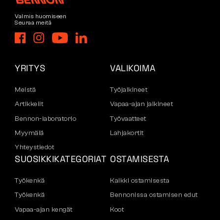
Valmis huomiseen
Seuraa meitä
YRITYS
VALIKOIMA
Meistä
Työjalkineet
Artikkelit
Vapaa-ajan jalkineet
Bennon-laboratorio
Työvaatteet
Myymälä
Lahjakortit
Yhteystiedot
SUOSIKKIKATEGORIAT
OSTAMISESTA
Työkenkä
Kaikki ostamisesta
Työkenkä
Bennonissa ostamisen edut
Vapaa-ajan kengät
Koot