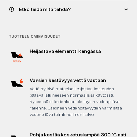
Etkö tiedä mitä tehdä?
TUOTTEEN OMINAISUUDET
Heijastava elementti kengässä
Varsien kestävyys vettä vastaan
Vettä hylkivä materiaali rajoittaa kosteuden
pääsyä jalkineeseen normaalissa käytössä.
Kyseessä ei kuitenkaan ole täysin vedenpitävä
rakenne. Jalkineen vedenpitävyyden varmistaa
vedenpitävä toiminnallinen kalvo.
Pohja kestää kosketuslämpöä 300 °C asti