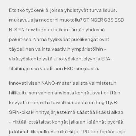
Etsitkö työkenkiä, joissa yhdistyvät turvallisuus,
mukavuus ja moderni muotoilu? STINGER S3S ESD
B-SPIN Low tarjoaa kaiken tämän yhdessä
paketissa. Nämä tyylikkäät puolikengät ovat
täydellinen valinta vaativiin ympäristöihin –
sisätyöskentelystä ulkotyöskentelyyn ja EPA-
tiloihin, joissa vaaditaan ESD-suojausta.
Innovatiivisen NANO-materiaalista valmistetun
hiilikuituisen varren ansiosta kengät ovat erittäin
kevyet ilman, että turvallisuudesta on tingitty. B-
SPIN-pikakiinnitysjärjestelmä säästää lisäksi aikaa
– riittää, että laitat kengät jalkaan, käännät pyörää
ja lähdet liikkeelle. Kumikärki ja TPU-kantapääsuoja