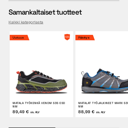
Samankaltaiset tuotteet
Kaikki kategoriasta
Uutuus
Päivitys
MATALA TYÖKENKÄ VENOM S3S ESD
MATALAT TYÖJALKINEET MARX S3
NM
NM
89,49 €
88,99 €
sis. ALV
sis. ALV