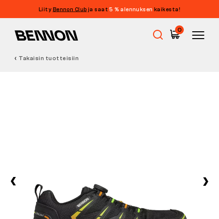
Liity
Bennon Club
ja saat
5 % alennuksen
kaikesta!
0
Takaisin tuotteisiin
Ale
Työkengät
Paljasjalkakengät
Outdoor
Vapaa-ajan kengät