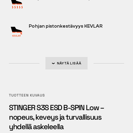
Pohjan pistonkestävyys KEVLAR
NÄYTÄ LISÄÄ
TUOTTEEN KUVAUS
STINGER S3S ESD B-SPIN Low –
nopeus, keveys ja turvallisuus
yhdellä askeleella