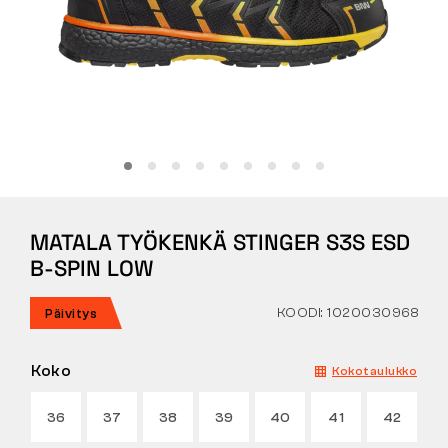
Tactical
Vaatteet
KAIKKI OSTAMISESTA
MATALA TYÖKENKÄ STINGER S3S ESD
MEISTÄ
B-SPIN LOW
ARTIKKELIT
KOODI: 1020030968
Päivitys
BENNON-LABORATORIO
Koko
Kokotaulukko
MYYMÄLÄ JA BISTRO
36
37
38
39
40
41
42
YHTEYSTIEDOT