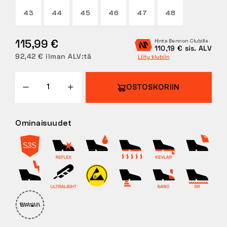
43
44
45
46
47
48
PALAUTUKSET
115,99 €
Hinta Bennon Clubille
110,19 € sis. ALV
92,42 € ilman ALV:tä
Liity klubiin
OSTOSKORIIN
Ominaisuudet