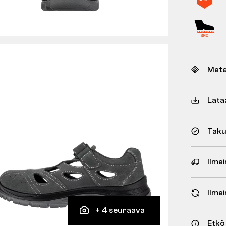
Mate
Lata
Taku
Ilmai
Ilma
+ 4 seuraava
Etkö