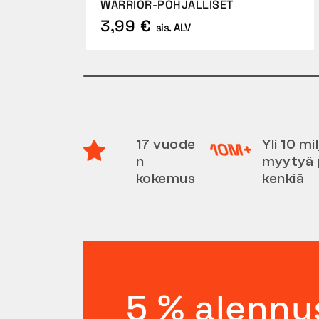
WARRIOR-POHJALLISET
3,99 €
sis. ALV
17 vuode
Yli 10 m
n
myytyä 
kokemus
kenkiä
5 % alennu