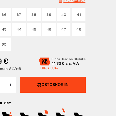
Kokotaulukko
36
37
38
39
40
41
43
44
45
46
47
48
50
9 €
Hinta Bennon Clubille
41,32 € sis. ALV
lman ALV:tä
Liity klubiin
OSTOSKORIIN
uudet