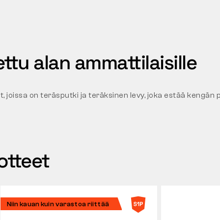
ttu alan ammattilaisille
 joissa on teräsputki ja teräksinen levy, joka estää kengän 
otteet
Niin kauan kuin varastoa riittää