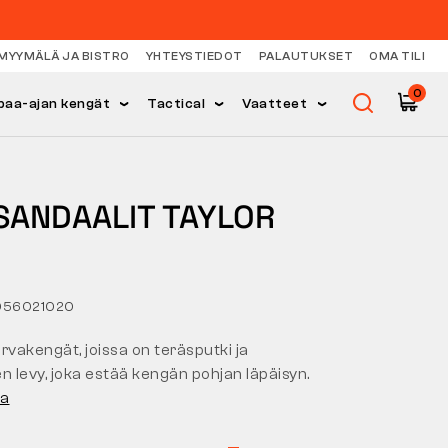
MYYMÄLÄ JA BISTRO
YHTEYSTIEDOT
PALAUTUKSET
OMA TILI
0
paa-ajan kengät
Tactical
Vaatteet
SANDAALIT TAYLOR
056021020
rvakengät, joissa on teräsputki ja
n levy, joka estää kengän pohjan läpäisyn.
ja