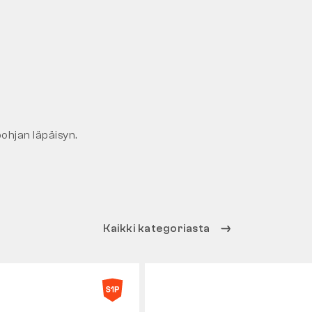
pohjan läpäisyn.
Kaikki kategoriasta