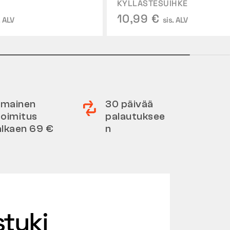
KYLLÄSTESUIHKE
10,99 €
. ALV
sis. ALV
Ilmainen
30 päivää
toimitus
palautuksee
alkaen 69 €
n
stuki