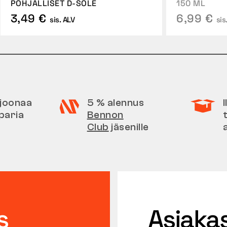
POHJALLISET D-SOLE
150 ML
3,49 €
6,99 €
sis. ALV
sis
iljoonaa
5 % alennus
paria
Bennon
Club
jäsenille
s
Asiaka