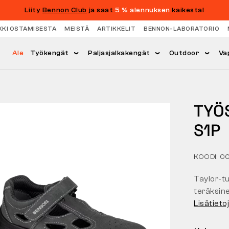
Liity
Bennon Club
ja saat
5 % alennuksen
kaikesta!
KKI OSTAMISESTA
MEISTÄ
ARTIKKELIT
BENNON-LABORATORIO
Ale
Työkengät
Paljasjalkakengät
Outdoor
Va
TYÖ
S1P
KOODI: 0
Taylor-tu
teräksine
Lisätieto