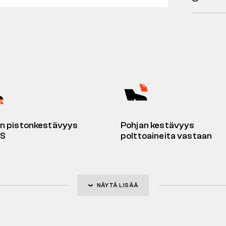
n pistonkestävyys
Pohjan kestävyys
S
polttoaineita vastaan
NÄYTÄ LISÄÄ