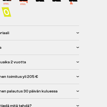
riaali
a
uaika 2 vuotta
nen toimitus yli 205 €
inen palautus 30 päivän kuluessa
 tiedä mitä tehdä?