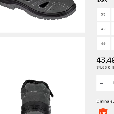
Koko
35
42
49
43,4
34,65 € i
Ominais