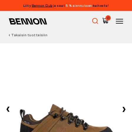
Liity
Bennon Club
ja saat
5 % alennuksen
kaikesta!
0
Takaisin tuotteisiin
Ale
Työkengät
Paljasjalkakengät
Outdoor
Vapaa-ajan kengät