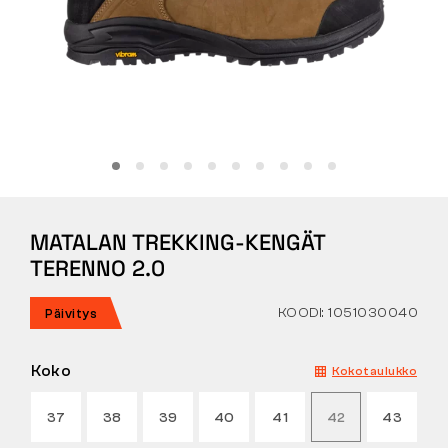
Tactical
Vaatteet
KAIKKI OSTAMISESTA
MATALAN TREKKING-KENGÄT
MEISTÄ
TERENNO 2.0
ARTIKKELIT
KOODI: 1051030040
Päivitys
BENNON-LABORATORIO
Koko
Kokotaulukko
MYYMÄLÄ JA BISTRO
37
38
39
40
41
42
43
YHTEYSTIEDOT