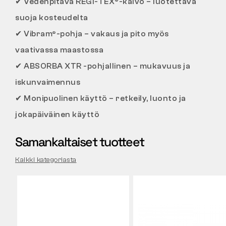
✔
Vedenpitävä REGI-TEX®-kalvo – luotettava
suoja kosteudelta
✔
Vibram®-pohja – vakaus ja pito myös
vaativassa maastossa
✔
ABSORBA XTR -pohjallinen – mukavuus ja
iskunvaimennus
✔
Monipuolinen käyttö – retkeily, luonto ja
jokapäiväinen käyttö
Samankaltaiset tuotteet
Kaikki kategoriasta