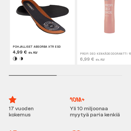
POHJALLISET ABSORBA XTR ESD
4,99 €
sis. ALV
PROFI DEO KENKÄDEODORANTTI 1
6,99 €
sis. ALV
17 vuoden
Yli 10 miljoonaa
kokemus
myytyä paria kenkiä