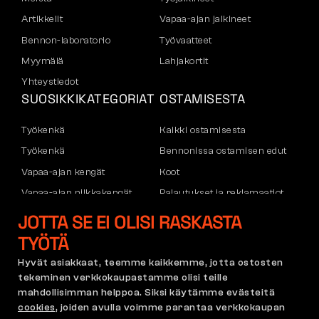
Artikkelit
Vapaa-ajan jalkineet
Bennon-laboratorio
Työvaatteet
Myymälä
Lahjakortit
Yhteystiedot
SUOSIKKIKATEGORIAT
OSTAMISESTA
Työkenkä
Kaikki ostamisesta
Työkenkä
Bennonissa ostamisen edut
Vapaa-ajan kengät
Koot
Vapaa-ajan nilkkakengät
Palautukset ja reklamaatiot
Housut
Kuljetus ja maksu
JOTTA SE EI OLISI RASKASTA
Hupparit
Yritystili
TYÖTÄ
Rekisteröityminen B2B:hen
Hyvät asiakkaat, teemme kaikkemme, jotta ostosten
Reklamaatiot ja takuu
tekeminen verkkokaupastamme olisi teille
mahdollisimman helppoa. Siksi käytämme evästeitä
cookies
, joiden avulla voimme parantaa verkkokaupan