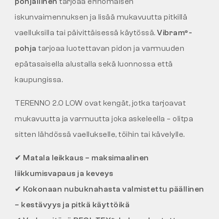
pohjallinen
tarjoaa erinomaisen
iskunvaimennuksen ja lisää mukavuutta pitkillä
vaelluksilla tai päivittäisessä käytössä.
Vibram®-
pohja
tarjoaa luotettavan pidon ja varmuuden
epätasaisella alustalla sekä luonnossa että
kaupungissa.
TERENNO 2.0 LOW ovat kengät, jotka tarjoavat
mukavuutta ja varmuutta joka askeleella – olitpa
sitten lähdössä vaellukselle, töihin tai kävelylle.
✔
Matala leikkaus – maksimaalinen
liikkumisvapaus ja keveys
✔
Kokonaan nubuknahasta valmistettu päällinen
– kestävyys ja pitkä käyttöikä