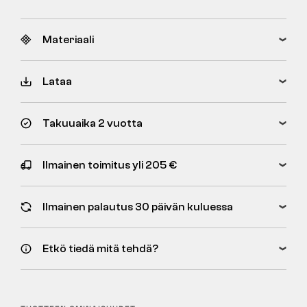
Materiaali
Lataa
Takuuaika 2 vuotta
Ilmainen toimitus yli 205 €
Ilmainen palautus 30 päivän kuluessa
Etkö tiedä mitä tehdä?