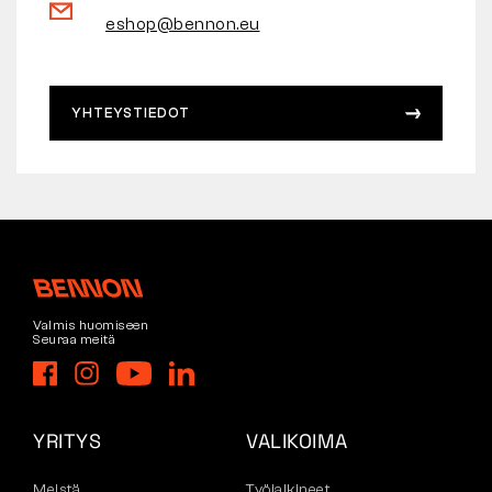
eshop@bennon.eu
YHTEYSTIEDOT
Valmis huomiseen
Seuraa meitä
YRITYS
VALIKOIMA
Meistä
Työjalkineet