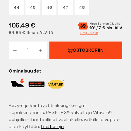
44
45
46
47
48
PALAUTUKSET
106,49 €
Hinta Bennon Clubille
101,17 € sis. ALV
84,85 € ilman ALV:tä
Liity klubiin
OSTOSKORIIN
Ominaisuudet
Kevyet ja kestävät trekking-kengät
nupukkinahasta, REGI-TEX®-kalvolla ja Vibram®-
pohjalla – ihanteelliset vaelluksille, retkille ja vapaa-
ajan käyttöön.
Lisätietoja