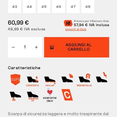
43
44
45
46
47
48
RESI
60,99 €
Prezzo per il Bennon Club
57,94 € IVA inclusa
49,99 € IVA esclusa
Unisciti al Club
AGGIUNGI AL
CARRELLO
Caratteristiche
Scarpa di sicurezza leggera e molto traspirante dal