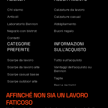
Chi siamo
Calzature da lavoro
Articoli
Calzature casual
Laboratorio Bennon
Abbigliamento
Negozio con bistrot
Buoni regalo
Contatti
CATEGORIE
INFORMAZIONI
PREFERITE
SULL’ACQUISTO
Scarpe da lavoro
Tutto sull’acquisto
Scarpe da lavoro alte
Vantaggi dell’acquisto su
Bennon
Scarpe casual basse
Taglie
Scarpe outdoor alte
Resi e reclami
Pantaloni
Trasporto e pagamento
AFFINCHÉ NON SIA UN LAVORO
Felpe
Account aziendale
FATICOSO
Registrazione partner B2B