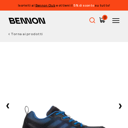
Iscriviti al
Bennon Club
e ottieni il
5% di sconto
su tutto!
0
Torna ai prodotti
Saldi
Calzature da lavoro
Barefoot
Outdoor
Calzature casual