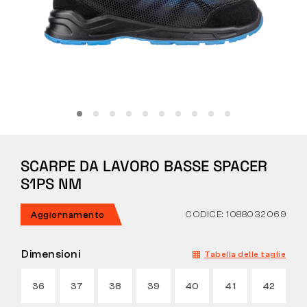
Tattiche
Abbigliamento
TUTTO SULL’ACQUISTO
SCARPE DA LAVORO BASSE SPACER
CHI SIAMO
S1PS NM
BLOG
CODICE: 1088032069
Aggiornamento
LABORATORIO BENNON
Dimensioni
Tabella delle taglie
NEGOZIO CON BISTROT
36
37
38
39
40
41
42
CONTATTI