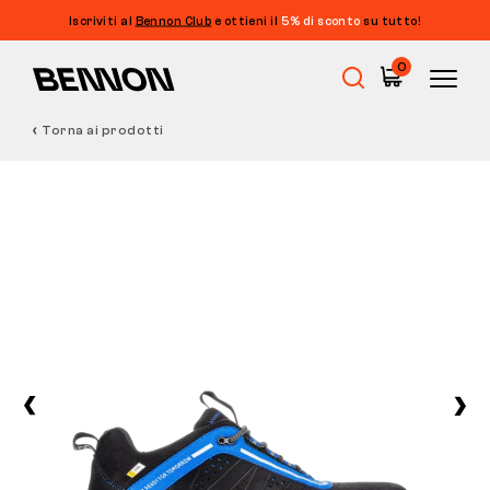
Iscriviti al
Bennon Club
e ottieni il
5% di sconto
su tutto!
0
Torna ai prodotti
Saldi
Calzature da lavoro
Barefoot
Outdoor
Calzature casual