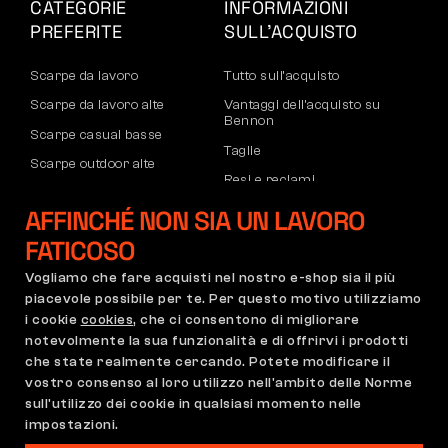
CATEGORIE
INFORMAZIONI
PREFERITE
SULL’ACQUISTO
Scarpe da lavoro
Tutto sull’acquisto
Scarpe da lavoro alte
Vantaggi dell’acquisto su
Bennon
Scarpe casual basse
Taglie
Scarpe outdoor alte
Resi e reclami
Pantaloni
Trasporto e pagamento
AFFINCHÉ NON SIA UN LAVORO
Felpe
Account aziendale
FATICOSO
Registrazione partner B2B
Vogliamo che fare acquisti nel nostro e-shop sia il più
Reclami e garanzia
piacevole possibile per te. Per questo motivo utilizziamo
i cookie
cookies
, che ci consentono di migliorare
notevolmente la sua funzionalità e di offrirvi i prodotti
che state realmente cercando. Potete modificare il
Condizioni Generali
Regolamento di Reclamo
vostro consenso al loro utilizzo nell'ambito delle Norme
Impostazioni dei cookie
GDPR
sull'utilizzo dei cookie in qualsiasi momento nelle
impostazioni.
Italia | Italiano