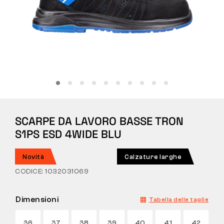
Tattiche
Abbigliamento
TUTTO SULL’ACQUISTO
SCARPE DA LAVORO BASSE TRON
CHI SIAMO
S1PS ESD 4WIDE BLU
BLOG
Novità
Calzature larghe
LABORATORIO BENNON
CODICE: 1032031069
NEGOZIO CON BISTROT
Dimensioni
Tabella delle taglie
CONTATTI
36
37
38
39
40
41
42