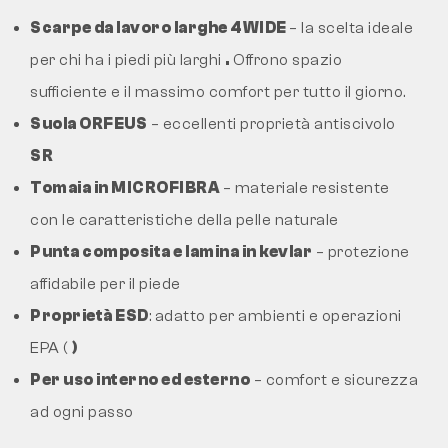
Scarpe da lavoro larghe 4WIDE
– la scelta ideale
per chi ha i piedi più larghi
.
Offrono spazio
sufficiente e il massimo comfort per tutto il giorno.
Suola ORFEUS
– eccellenti proprietà antiscivolo
SR
Tomaia in MICROFIBRA
– materiale resistente
con le caratteristiche della pelle naturale
Punta composita e lamina in kevlar
– protezione
affidabile per il piede
Proprietà ESD
: adatto per ambienti e operazioni
EPA (
)
Per uso interno ed esterno
– comfort e sicurezza
ad ogni passo