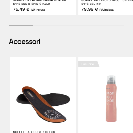
SCARPA DA LAVORO BASSA VENTOR
SCARPE DA LAVORO BASSE STEPP
S1PS ESD B-SPIN GIALLA
S1PS ESD NM
75,49 €
79,99 €
IVA inclusa
IVA inclusa
Accessori
Esaurito
SOLETTE ABSORBA XTR ESD