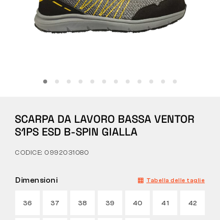
Tattiche
Abbigliamento
TUTTO SULL’ACQUISTO
SCARPA DA LAVORO BASSA VENTOR
CHI SIAMO
S1PS ESD B-SPIN GIALLA
BLOG
CODICE: 0992031080
LABORATORIO BENNON
Dimensioni
Tabella delle taglie
NEGOZIO CON BISTROT
36
37
38
39
40
41
42
CONTATTI