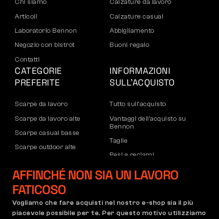
Chi siamo
Calzature da lavoro
Articoli
Calzature casual
Laboratorio Bennon
Abbigliamento
Negozio con bistrot
Buoni regalo
Contatti
CATEGORIE
INFORMAZIONI
PREFERITE
SULL’ACQUISTO
Scarpe da lavoro
Tutto sull’acquisto
Scarpe da lavoro alte
Vantaggi dell’acquisto su
Bennon
Scarpe casual basse
Taglie
Scarpe outdoor alte
Resi e reclami
Pantaloni
Trasporto e pagamento
AFFINCHÉ NON SIA UN LAVORO
Felpe
Account aziendale
FATICOSO
Registrazione partner B2B
Vogliamo che fare acquisti nel nostro e-shop sia il più
Reclami e garanzia
piacevole possibile per te. Per questo motivo utilizziamo