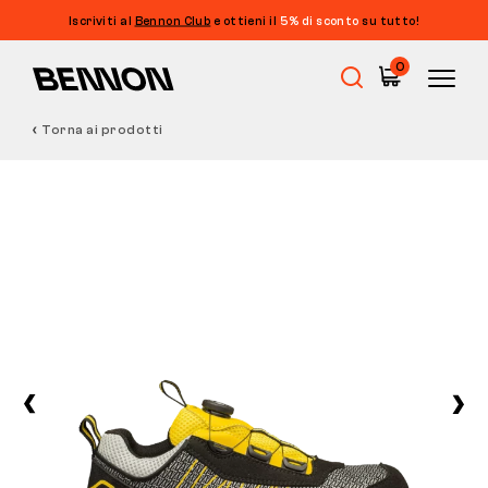
Iscriviti al
Bennon Club
e ottieni il
5% di sconto
su tutto!
0
Torna ai prodotti
Saldi
Calzature da lavoro
Barefoot
Outdoor
Calzature casual