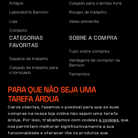
Artigos
Calçado para o tempo livre
Laboratório Bennon
Roupas de trabalho
Loja
Vales-presente
Contacto
CATEGORIAS
SOBRE A COMPRA
FAVORITAS
Tudo sobre compras
Sapatos de trabalho
Vantagens de comprar na
Bennon
Calçado de trabalho para
o tornozelo
Tamanhos
Sapatos casuais
Devoluções e reclamações
PARA QUE NÃO SEJA UMA
Calçado de lazer para
Transporte e pagamento
o tornozelo
TAREFA ÁRDUA
Conta empresarial
Calças
Caros clientes, fazemos o possível para que as suas
Registo no B2B
compras na nossa loja online não sejam uma tarefa
Moletons
Reclamações e garantia
árdua. Por isso, trabalhamos com cookies
e cookies
, que
nos permitem melhorar significativamente a sua
funcionalidade e oferecer-lhe os produtos que