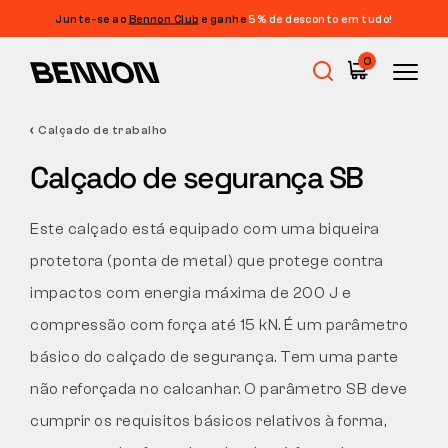
Junte-se ao
Bennon Club
e ganhe
5% de desconto em tudo!
Filtragem
0
PREÇO
FILTRAR
Calçado de trabalho
Promoções
TAMANHO
Calçado de segurança SB
LIMPAR FILTROS
CARACTERÍSTICAS
Calçado de trabalho
Este calçado está equipado com uma biqueira
protetora (ponta de metal) que protege contra
Barefoot
impactos com energia máxima de 200 J e
compressão com força até 15 kN. É um parâmetro
Outdoor
básico do calçado de segurança. Tem uma parte
não reforçada no calcanhar. O parâmetro SB deve
cumprir os requisitos básicos relativos à forma,
Calçado casual