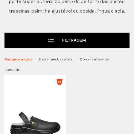
parte superior, forro do peito do pé, forro das partes
traseiras, palmilha ajustável ou cosida, língua e sola.
Tactical
Roupa
FILTRAGEM
TUDO SOBRE COMPRAS
Recomendado
Dos mais baratos
Dos mais caros
1 produto
SOBRE NÓS
ARTIGOS
LABORATÓRIO BENNON
LOJA COM BISTRÔ
CONTACTO