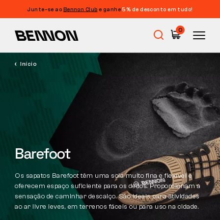
Junte-se ao
Bennon Club
e ganhe
5% de desconto em tudo!
Filtragem
0
PREÇO
FILTRAR
Início
Promoções
TAMANHO
LIMPAR FILTROS
ETIQUETA
Calçado de trabalho
COR
Barefoot
Barefoot
CARACTERÍSTICAS
CORTE
Outdoor
Os sapatos Barefoot têm uma sola muito fina e flexível e
oferecem espaço suficiente para os dedos. Proporcionam a
sensação de caminhar descalço. São ideais para atividades
LARGURA DO CALÇADO
ao ar livre leves, em terrenos fáceis ou para uso na cidade.
Calçado casual