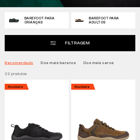
Tactical
BAREFOOT PARA
BAREFOOT PARA
CRIANÇAS
ADULTOS
Roupa
FILTRAGEM
TUDO SOBRE COMPRAS
Recomendado
Dos mais baratos
Dos mais caros
22 produtos
SOBRE NÓS
Novidade
Novidade
ARTIGOS
LABORATÓRIO BENNON
LOJA COM BISTRÔ
CONTACTO