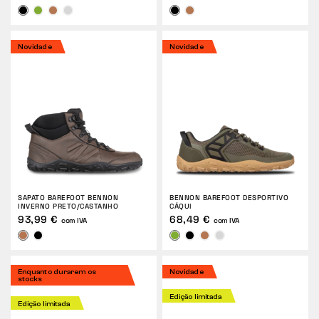
Novidade
Novidade
SAPATO BAREFOOT BENNON
BENNON BAREFOOT DESPORTIVO
INVERNO PRETO/CASTANHO
CÁQUI
93,99 €
68,49 €
com IVA
com IVA
Enquanto durarem os
Novidade
stocks
Edição limitada
Edição limitada