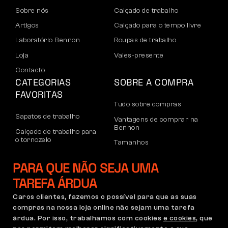
Sobre nós
Calçado de trabalho
Artigos
Calçado para o tempo livre
Laboratório Bennon
Roupas de trabalho
Loja
Vales-presente
Contacto
CATEGORIAS
SOBRE A COMPRA
FAVORITAS
Tudo sobre compras
Sapatos de trabalho
Vantagens de comprar na
Bennon
Calçado de trabalho para
o tornozelo
Tamanhos
Sapatos casuais
Devoluções e reclamações
PARA QUE NÃO SEJA UMA
Calçado de lazer para
Transporte e pagamento
o tornozelo
TAREFA ÁRDUA
Conta empresarial
Calças
Caros clientes, fazemos o possível para que as suas
Registo no B2B
compras na nossa loja online não sejam uma tarefa
Moletons
Reclamações e garantia
árdua. Por isso, trabalhamos com cookies
e cookies
, que