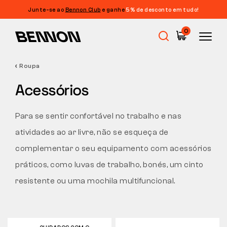
Junte-se ao
Bennon Club
e ganhe
5% de desconto em tudo!
Filtragem
0
PREÇO
FILTRAR
Roupa
Promoções
TAMANHO
Acessórios
LIMPAR FILTROS
ETIQUETA
Calçado de trabalho
Para se sentir confortável no trabalho e nas
COR
atividades ao ar livre, não se esqueça de
Barefoot
complementar o seu equipamento com acessórios
CARACTERÍSTICAS
práticos, como luvas de trabalho, bonés, um cinto
CORTE
Outdoor
resistente ou uma mochila multifuncional.
Calçado casual