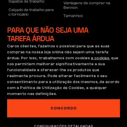
Sapatos de trabalho
Vantagens de comprar na
Bennon
Calçado de trabalho para
o tornozelo
Tamanhos
Sapatos casuais
Devoluções e reclamações
PARA QUE NÃO SEJA UMA
Calçado de lazer para
Transporte e pagamento
o tornozelo
TAREFA ÁRDUA
Conta empresarial
Calças
Caros clientes, fazemos o possível para que as suas
Registo no B2B
compras na nossa loja online não sejam uma tarefa
Moletons
Reclamações e garantia
árdua. Por isso, trabalhamos com cookies
e cookies
, que
nos permitem melhorar significativamente a sua
funcionalidade e oferecer-lhe os produtos que
realmente procura. Pode alterar facilmente o seu
Condições Gerais
Política de Reclamações
consentimento para a utilização dos mesmos, de acordo
Configuração de cookies
GDPR
com a Política de Utilização de Cookies, a qualquer
Portugal | Português
momento nas definições.
CONCORDO
Este site está assombrado
©2026 Bennon.cz
CONFIGURAÇÕES DETALHADAS