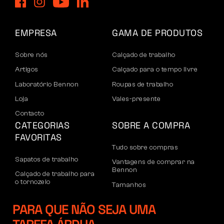
EMPRESA
GAMA DE PRODUTOS
Sobre nós
Calçado de trabalho
Artigos
Calçado para o tempo livre
Laboratório Bennon
Roupas de trabalho
Loja
Vales-presente
Contacto
CATEGORIAS
SOBRE A COMPRA
FAVORITAS
Tudo sobre compras
Sapatos de trabalho
Vantagens de comprar na
Bennon
Calçado de trabalho para
o tornozelo
Tamanhos
Sapatos casuais
Devoluções e reclamações
PARA QUE NÃO SEJA UMA
Calçado de lazer para
Transporte e pagamento
o tornozelo