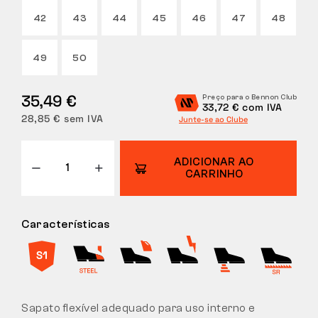
42
43
44
45
46
47
48
DEVOLUÇÕES
49
50
35,49 €
Preço para o Bennon Club
33,72 € com IVA
28,85 € sem IVA
Junte-se ao Clube
ADICIONAR AO
CARRINHO
Características
Sapato flexível adequado para uso interno e