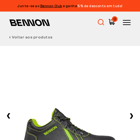
Junte-se ao
Bennon Club
e ganhe
5% de desconto em tudo!
0
Voltar aos produtos
Promoções
Calçado de trabalho
Barefoot
Outdoor
Calçado casual