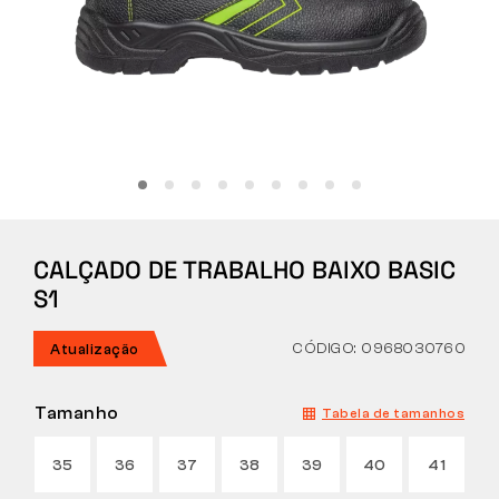
Tactical
Roupa
TUDO SOBRE COMPRAS
CALÇADO DE TRABALHO BAIXO BASIC
SOBRE NÓS
S1
ARTIGOS
CÓDIGO: 0968030760
Atualização
LABORATÓRIO BENNON
Tamanho
Tabela de tamanhos
LOJA COM BISTRÔ
35
36
37
38
39
40
41
CONTACTO