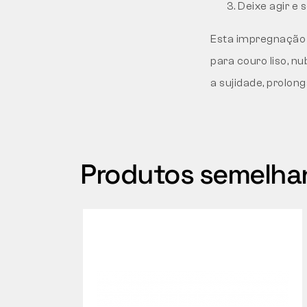
Deixe agir e 
Esta impregnação 
para couro liso, n
a sujidade, prolong
Produtos semelha