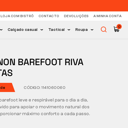
LOJA COM BISTRÔ
CONTACTO
DEVOLUÇÕES
A MINHA CONTA
0
Calçado casual
Tactical
Roupa
NON BAREFOOT RIVA
TAS
ade
CÓDIGO: 1141060060
arefoot leve e respirável para o dia a dia,
vido para apoiar o movimento natural dos
oporcionar máximo conforto a cada passo.