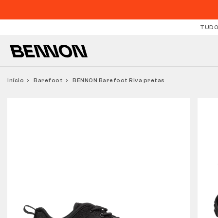
TUDO
Início
Barefoot
BENNON Barefoot Riva pretas