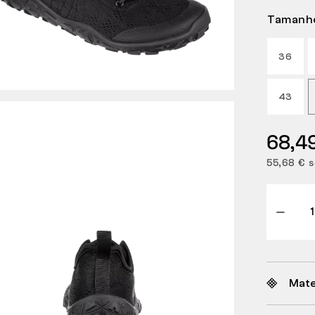
Tamanh
36
43
68,4
55,68 € 
Mate