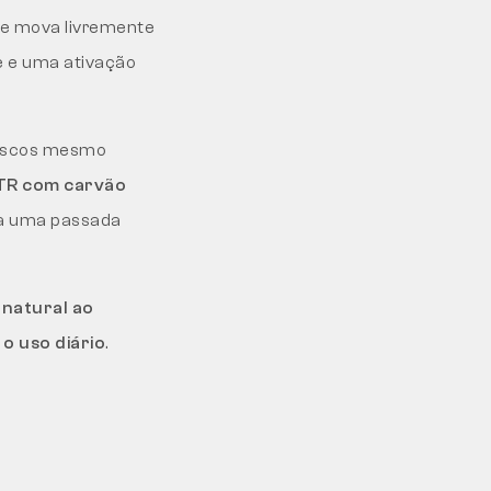
se mova livremente
e e uma ativação
escos mesmo
R com carvão
ona uma passada
natural ao
o uso diário
.