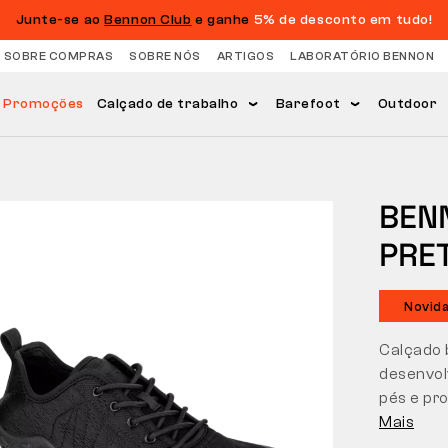
Junte-se ao
Bennon Club
e ganhe
5% de desconto em tudo!
 SOBRE COMPRAS
SOBRE NÓS
ARTIGOS
LABORATÓRIO BENNON
Promoções
Calçado de trabalho
Barefoot
Outdoor
BEN
PRE
Novid
Calçado b
desenvol
pés e pr
Mais