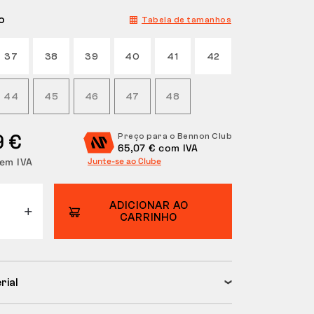
o
Tabela de tamanhos
37
38
39
40
41
42
44
45
46
47
48
9 €
Preço para o Bennon Club
65,07 € com IVA
sem IVA
Junte-se ao Clube
ADICIONAR AO
CARRINHO
rial