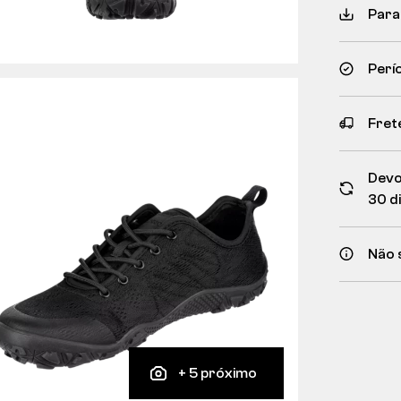
Para
Perí
Frete
Devo
30 d
Não 
+ 5 próximo