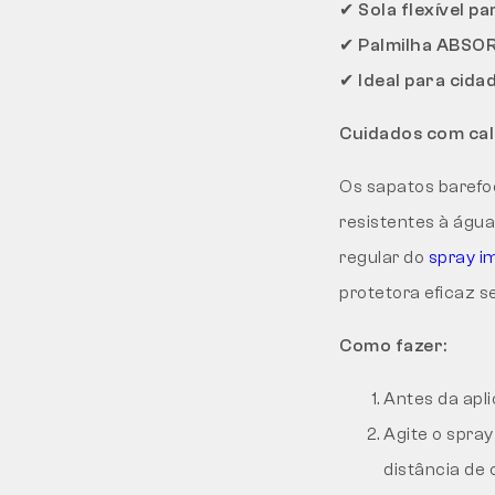
✔
Sola flexível p
✔
Palmilha ABSOR
✔
Ideal para cidad
Cuidados com cal
Os sapatos baref
resistentes à águ
regular do
spray i
protetora eficaz s
Como fazer:
Antes da apl
Agite o spra
distância de