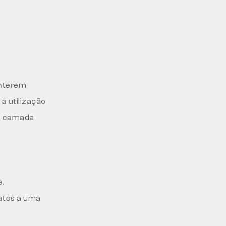
anterem
a utilização
ma camada
e.
patos a uma