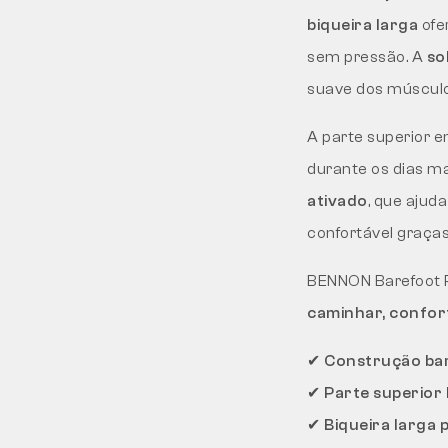
biqueira larga
ofe
sem pressão. A
so
suave dos músculo
A parte superior 
durante os dias ma
ativado
, que ajud
confortável graça
BENNON Barefoot R
caminhar, confor
✔
Construção bar
✔
Parte superior 
✔
Biqueira larga 