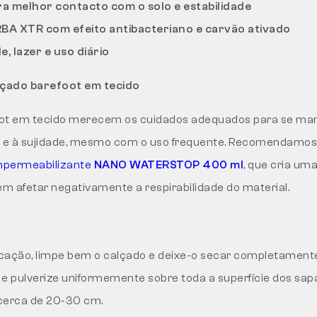
ara melhor contacto com o solo e estabilidade
BA XTR com efeito antibacteriano e carvão ativado
e, lazer e uso diário
çado barefoot em tecido
oot em tecido merecem os cuidados adequados para se m
a e à sujidade, mesmo com o uso frequente. Recomendamos 
mpermeabilizante
NANO WATERSTOP 400 ml
, que cria u
em afetar negativamente a respirabilidade do material.
icação, limpe bem o calçado e deixe-o secar completament
y e pulverize uniformemente sobre toda a superfície dos sa
 cerca de 20-30 cm.