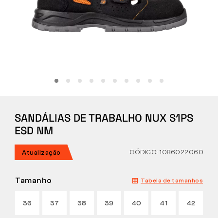
Tactical
Roupa
TUDO SOBRE COMPRAS
SANDÁLIAS DE TRABALHO NUX S1PS
SOBRE NÓS
ESD NM
ARTIGOS
CÓDIGO: 1086022060
Atualização
LABORATÓRIO BENNON
Tamanho
Tabela de tamanhos
LOJA COM BISTRÔ
36
37
38
39
40
41
42
CONTACTO