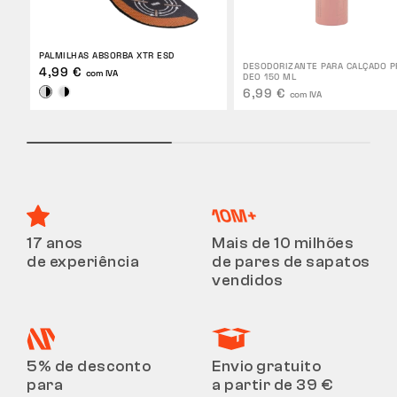
PALMILHAS ABSORBA XTR ESD
DESODORIZANTE PARA CALÇADO P
4,99 €
com IVA
DEO 150 ML
6,99 €
com IVA
17 anos
Mais de 10 milhões
de experiência
de pares de sapatos
vendidos
5% de desconto
Envio gratuito
para
a partir de 39 €