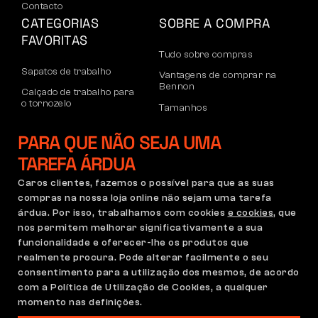
Contacto
CATEGORIAS
SOBRE A COMPRA
FAVORITAS
Tudo sobre compras
Sapatos de trabalho
Vantagens de comprar na
Bennon
Calçado de trabalho para
o tornozelo
Tamanhos
Sapatos casuais
Devoluções e reclamações
PARA QUE NÃO SEJA UMA
Calçado de lazer para
Transporte e pagamento
o tornozelo
TAREFA ÁRDUA
Conta empresarial
Calças
Caros clientes, fazemos o possível para que as suas
Registo no B2B
compras na nossa loja online não sejam uma tarefa
Moletons
Reclamações e garantia
árdua. Por isso, trabalhamos com cookies
e cookies
, que
nos permitem melhorar significativamente a sua
funcionalidade e oferecer-lhe os produtos que
realmente procura. Pode alterar facilmente o seu
Condições Gerais
Política de Reclamações
consentimento para a utilização dos mesmos, de acordo
Configuração de cookies
GDPR
com a Política de Utilização de Cookies, a qualquer
momento nas definições.
Portugal | Português