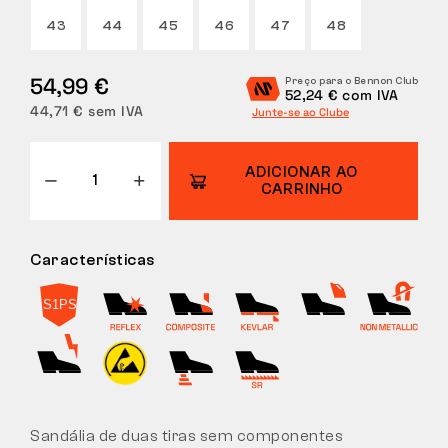
43
44
45
46
47
48
DEVOLUÇÕES
54,99 €
Preço para o Bennon Club
52,24 € com IVA
44,71 € sem IVA
Junte-se ao Clube
ADICIONAR AO
CARRINHO
Características
Sandália de duas tiras sem componentes