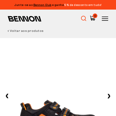
Junte-se ao
Bennon Club
e ganhe
5% de desconto em tudo!
0
Voltar aos produtos
Promoções
Calçado de trabalho
Barefoot
Outdoor
Calçado casual