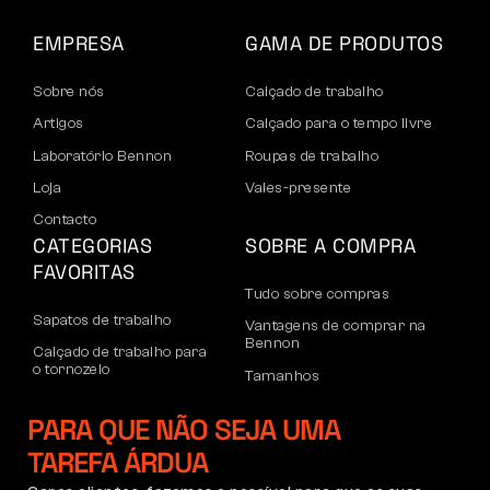
EMPRESA
GAMA DE PRODUTOS
Sobre nós
Calçado de trabalho
Artigos
Calçado para o tempo livre
Laboratório Bennon
Roupas de trabalho
Loja
Vales-presente
Contacto
CATEGORIAS
SOBRE A COMPRA
FAVORITAS
Tudo sobre compras
Sapatos de trabalho
Vantagens de comprar na
Bennon
Calçado de trabalho para
o tornozelo
Tamanhos
Sapatos casuais
Devoluções e reclamações
PARA QUE NÃO SEJA UMA
Calçado de lazer para
Transporte e pagamento
o tornozelo
TAREFA ÁRDUA
Conta empresarial
Calças