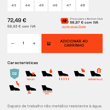
43
44
45
46
47
48
DEVOLUÇÕES
72,49 €
Preço para o Bennon Club
68,87 € com IVA
58,93 € sem IVA
Junte-se ao Clube
ADICIONAR AO
CARRINHO
Características
Sapato de trabalho não metálico resistente à água