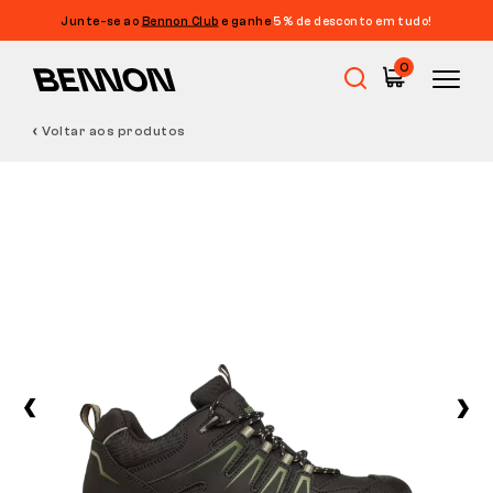
Junte-se ao
Bennon Club
e ganhe
5% de desconto em tudo!
0
Voltar aos produtos
Promoções
Calçado de trabalho
Barefoot
Outdoor
Calçado casual