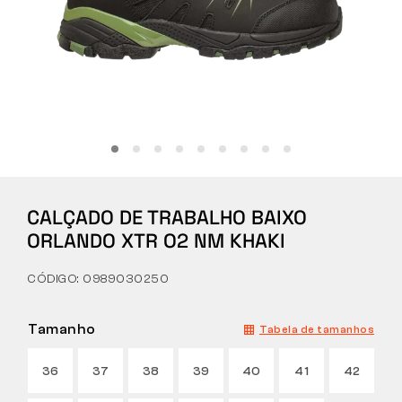
Tactical
Roupa
TUDO SOBRE COMPRAS
CALÇADO DE TRABALHO BAIXO
SOBRE NÓS
ORLANDO XTR O2 NM KHAKI
ARTIGOS
CÓDIGO: 0989030250
LABORATÓRIO BENNON
Tamanho
Tabela de tamanhos
LOJA COM BISTRÔ
36
37
38
39
40
41
42
CONTACTO