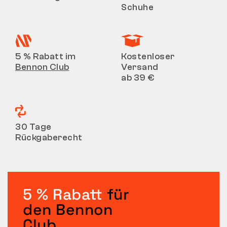
Schuhe
5 % Rabatt im
Kostenloser
Bennon Club
Versand
ab 39 €
30 Tage
Rückgaberecht
5 % Rabatt
für
den Bennon
Club