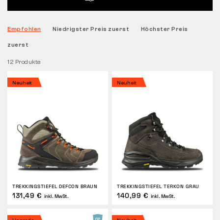
Tactical
Empfohlen
Niedrigster Preis zuerst
Höchster Preis
zuerst
Bekleidung
12 Produkte
Neuheit
Neuheit
ALLES ZUM EINKAUF
ÜBER UNS
BLOG
BENNON-LABOR
TREKKINGSTIEFEL DEFCON BRAUN
TREKKINGSTIEFEL TERKON GRAU
LADEN MIT BISTRO
131,49 €
140,99 €
inkl. MwSt.
inkl. MwSt.
KONTAKT