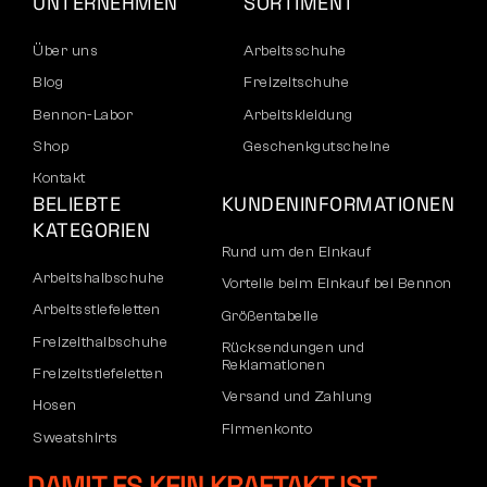
UNTERNEHMEN
SORTIMENT
Über uns
Arbeitsschuhe
Blog
Freizeitschuhe
Bennon-Labor
Arbeitskleidung
Shop
Geschenkgutscheine
Kontakt
BELIEBTE
KUNDENINFORMATIONEN
KATEGORIEN
Rund um den Einkauf
Arbeitshalbschuhe
Vorteile beim Einkauf bei Bennon
Arbeitsstiefeletten
Größentabelle
Freizeithalbschuhe
Rücksendungen und
Reklamationen
Freizeitstiefeletten
Versand und Zahlung
Hosen
Firmenkonto
Sweatshirts
Registrierung von B2B-Partnern
DAMIT ES KEIN KRAFTAKT IST