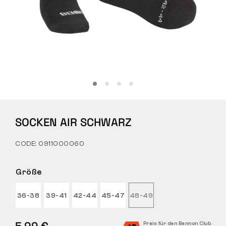
Tactical
Bekleidung
ALLES ZUM EINKAUF
SOCKEN AIR SCHWARZ
ÜBER UNS
CODE: 0911000060
BLOG
BENNON-LABOR
Größe
LADEN MIT BISTRO
36-38
39-41
42-44
45-47
48-49
KONTAKT
5,99 €
Preis für den Bennon Club