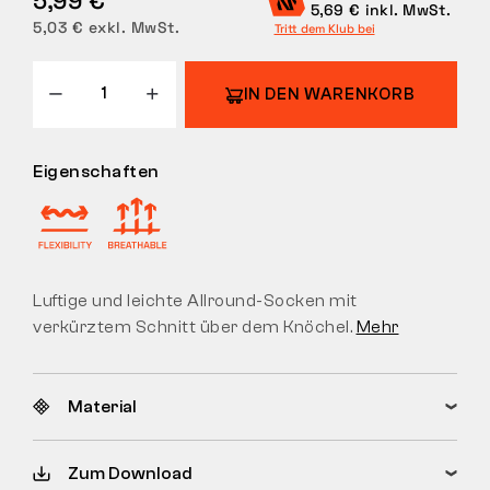
5,69 € inkl. MwSt.
5,03 € exkl. MwSt.
Tritt dem Klub bei
RÜCKGABE
IN DEN WARENKORB
Eigenschaften
Luftige und leichte Allround-Socken mit
verkürztem Schnitt über dem Knöchel.
Mehr
Material
Zum Download