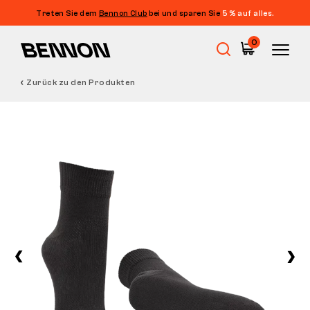
Treten Sie dem
Bennon Club
bei und sparen Sie
5 % auf alles.
0
Zurück zu den Produkten
Sale
Arbeitsschuhe
Barfußschuhe
Outdoor
Freizeitschuhe