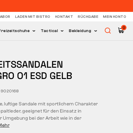
LABOR
LADEN MIT BISTRO
KONTAKT
RÜCKGABE
MEIN KONTO
0
Freizeitschuhe
Tactical
Bekleidung
EITSSANDALEN
GRO O1 ESD GELB
19020168
e, luftige Sandale mit sportlichem Charakter
paltleder, geeignet für den Einsatz in
r Umgebung bei der Arbeit wie in der
Mehr