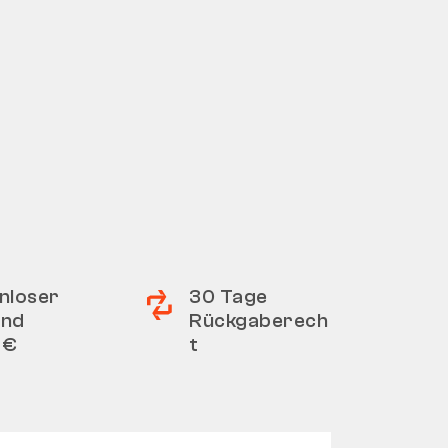
nloser
30 Tage
and
Rückgaberech
 €
t