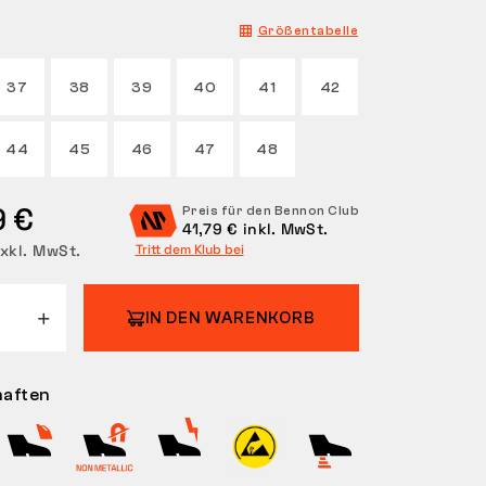
Größentabelle
37
38
39
40
41
42
44
45
46
47
48
9 €
Preis für den Bennon Club
41,79 € inkl. MwSt.
xkl. MwSt.
Tritt dem Klub bei
IN DEN WARENKORB
haften