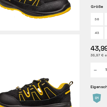
Größe
36
43
43,9
36,97 € e
Eigensc