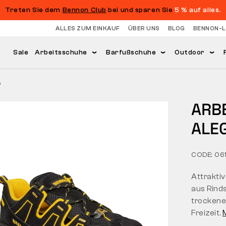
Treten Sie dem
Bennon Club
bei und sparen Sie
5 % auf alles.
ALLES ZUM EINKAUF
ÜBER UNS
BLOG
BENNON-
Sale
Arbeitsschuhe
Barfußschuhe
Outdoor
b
ARB
ALE
CODE: 06
Attraktiv
aus Rinds
trockene
Freizeit.