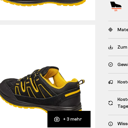
Mate
Zum
Gewä
Kost
Kost
Tag
+ 3 mehr
Wiss