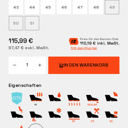
43
44
45
46
47
48
49
RÜCKGABE
50
51
115,99 €
Preis für den Bennon Club
110,19 € inkl. MwSt.
97,47 € exkl. MwSt.
Tritt dem Klub bei
IN DEN WARENKORB
Eigenschaften