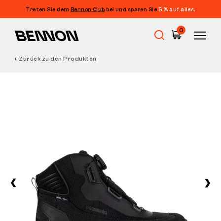
Treten Sie dem
Bennon Club
bei und sparen Sie
5 % auf alles.
0
Zurück zu den Produkten
Sale
Arbeitsschuhe
Barfußschuhe
Outdoor
Freizeitschuhe