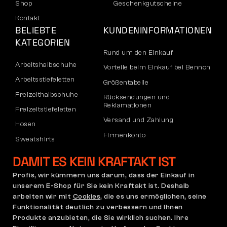
Shop
Geschenkgutscheine
Kontakt
BELIEBTE
KUNDENINFORMATIONEN
KATEGORIEN
Rund um den Einkauf
Arbeitshalbschuhe
Vorteile beim Einkauf bei Bennon
Arbeitsstiefeletten
Größentabelle
Freizeithalbschuhe
Rücksendungen und
Reklamationen
Freizeitstiefeletten
Versand und Zahlung
Hosen
Firmenkonto
Sweatshirts
Registrierung von B2B-Partnern
DAMIT ES KEIN KRAFTAKT IST
Reklamation und Garantie
Profis, wir kümmern uns darum, dass der Einkauf in
unserem E-Shop für Sie kein Kraftakt ist. Deshalb
arbeiten wir mit
Cookies
, die es uns ermöglichen, seine
Allgemeine
Reklamationsrichtlinie
Funktionalität deutlich zu verbessern und Ihnen
Geschäftsbedingungen
Produkte anzubieten, die Sie wirklich suchen. Ihre
(AGB)