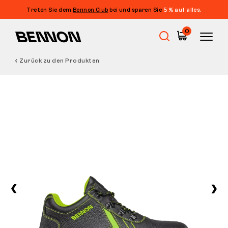
Treten Sie dem
Bennon Club
bei und sparen Sie
5 % auf alles.
0
Zurück zu den Produkten
Sale
Arbeitsschuhe
Barfußschuhe
Outdoor
Freizeitschuhe