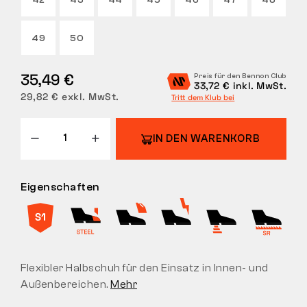
42
43
44
45
46
47
48
RÜCKGABE
49
50
35,49 €
Preis für den Bennon Club
33,72 € inkl. MwSt.
29,82 € exkl. MwSt.
Tritt dem Klub bei
IN DEN WARENKORB
Eigenschaften
Flexibler Halbschuh für den Einsatz in Innen- und
Außenbereichen.
Mehr