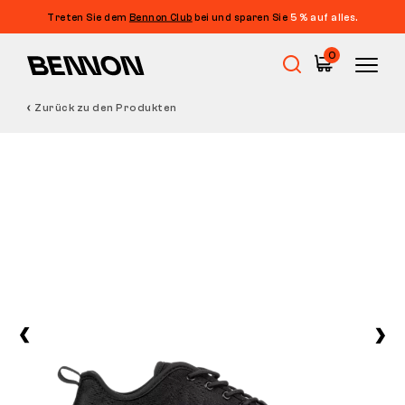
Treten Sie dem
Bennon Club
bei und sparen Sie
5 % auf alles.
0
Zurück zu den Produkten
Sale
Arbeitsschuhe
Barfußschuhe
Outdoor
Freizeitschuhe