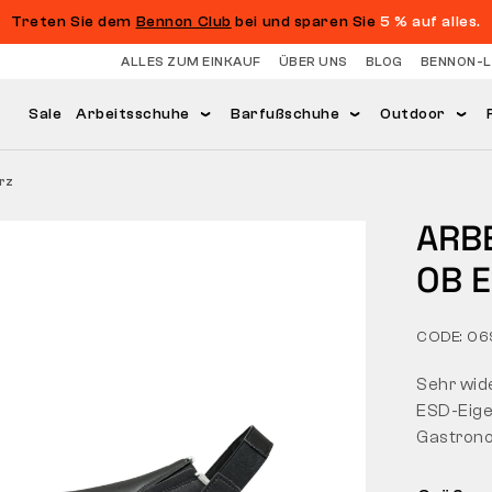
Treten Sie dem
Bennon Club
bei und sparen Sie
5 % auf alles.
ALLES ZUM EINKAUF
ÜBER UNS
BLOG
BENNON-
Sale
Arbeitsschuhe
Barfußschuhe
Outdoor
rz
ARB
OB 
CODE: 0
Sehr wid
ESD-Eige
Gastrono