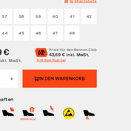
Größentabelle
37
38
39
40
41
42
44
45
46
47
48
9 €
Preis für den Bennon Club
43,69 € inkl. MwSt.
xkl. MwSt.
Tritt dem Klub bei
IN DEN WARENKORB
haften