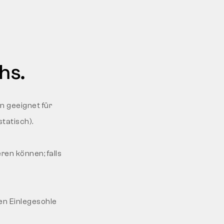
hs.
n geeignet für
tatisch).
en können; falls
len Einlegesohle