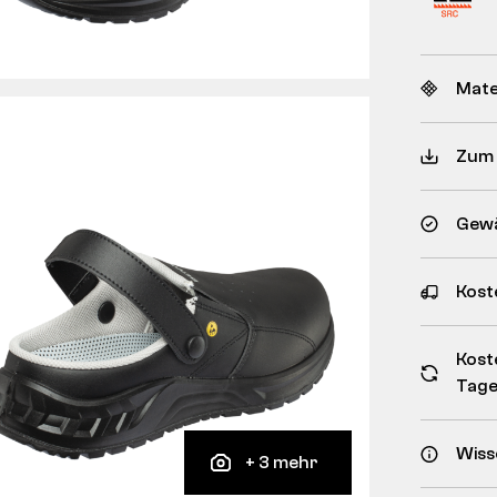
Mate
Zum
Gewä
Kost
Kost
Tag
Wiss
+ 3 mehr