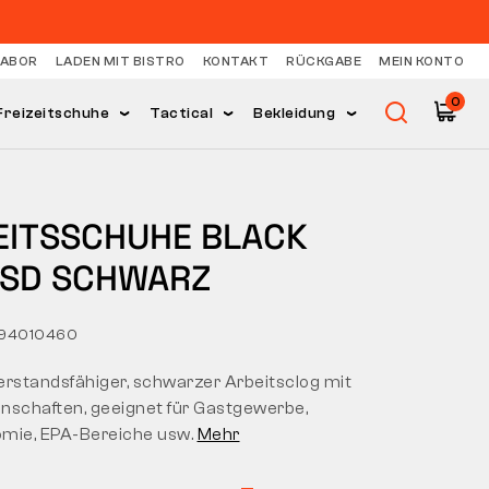
LABOR
LADEN MIT BISTRO
KONTAKT
RÜCKGABE
MEIN KONTO
0
Freizeitschuhe
Tactical
Bekleidung
EITSSCHUHE BLACK
ESD SCHWARZ
694010460
erstandsfähiger, schwarzer Arbeitsclog mit
nschaften, geeignet für Gastgewerbe,
mie, EPA-Bereiche usw.
Mehr