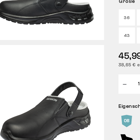
Größe
36
43
45,9
38,65 € e
Eigensc