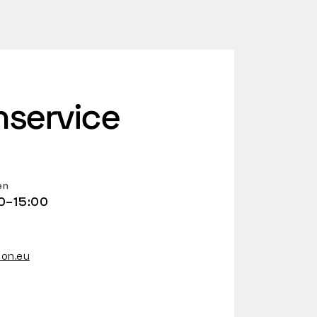
service
en
0–15:00
on.eu