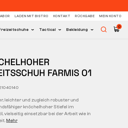
LABOR
LADEN MIT BISTRO
KONTAKT
RÜCKGABE
MEIN KONTO
0
Freizeitschuhe
Tactical
Bekleidung
CHELHOHER
EITSSCHUH FARMIS O1
21040140
, leichter und zugleich robuster und
ndsfähiger knöchelhoher Stiefel im
l, vielseitig einsetzbar bei der Arbeit wie in
eit.
Mehr