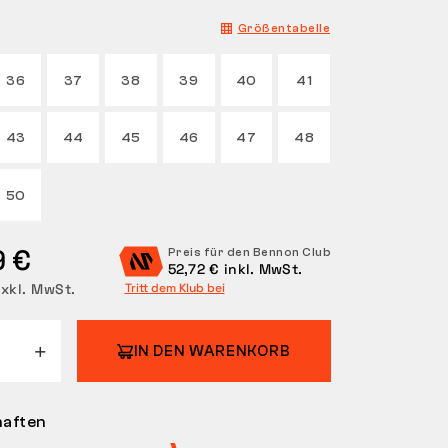
Größentabelle
36
37
38
39
40
41
43
44
45
46
47
48
50
9 €
Preis für den Bennon Club
52,72 € inkl. MwSt.
xkl. MwSt.
Tritt dem Klub bei
IN DEN WARENKORB
haften