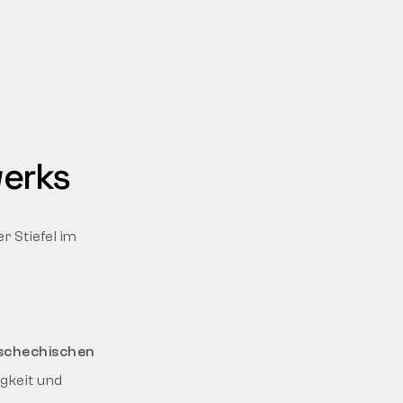
werks
r Stiefel im
schechischen
igkeit und