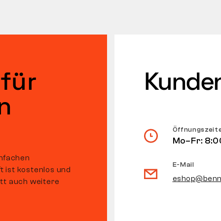
für
Kunden
n
Öffnungszeit
Mo–Fr: 8:0
infachen
E-Mail
ft ist kostenlos und
eshop@benn
tt auch weitere