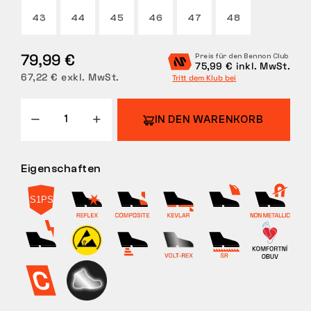
43
44
45
46
47
48
RÜCKGABE
79,99 €
Preis für den Bennon Club
75,99 € inkl. MwSt.
67,22 € exkl. MwSt.
Tritt dem Klub bei
IN DEN WARENKORB
Eigenschaften