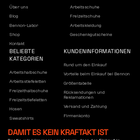
Über uns
Arbeitsschuhe
Blog
Freizeitschuhe
Bennon-Labor
Arbeitskleidung
Shop
Geschenkgutscheine
Kontakt
BELIEBTE
KUNDENINFORMATIONEN
KATEGORIEN
Rund um den Einkauf
Arbeitshalbschuhe
Vorteile beim Einkauf bei Bennon
Arbeitsstiefeletten
Größentabelle
Freizeithalbschuhe
Rücksendungen und
Reklamationen
Freizeitstiefeletten
Versand und Zahlung
Hosen
Firmenkonto
Sweatshirts
Registrierung von B2B-Partnern
DAMIT ES KEIN KRAFTAKT IST
Reklamation und Garantie