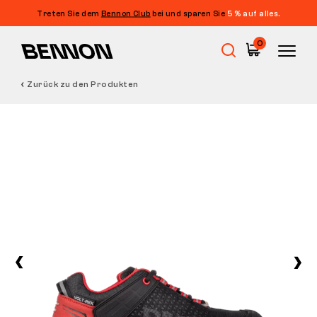
Treten Sie dem
Bennon Club
bei und sparen Sie
5 % auf alles.
0
Zurück zu den Produkten
Sale
Arbeitsschuhe
Barfußschuhe
Outdoor
Freizeitschuhe