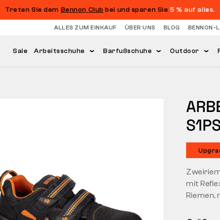
Treten Sie dem
Bennon Club
bei und sparen Sie
5 % auf alles.
ALLES ZUM EINKAUF
ÜBER UNS
BLOG
BENNON-
Sale
Arbeitsschuhe
Barfußschuhe
Outdoor
ARB
S1P
Upgra
Zweiriem
mit Refl
Riemen, 