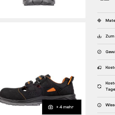
Mate
Zum
Gewä
Kost
Kost
Tag
Wiss
+ 4 mehr