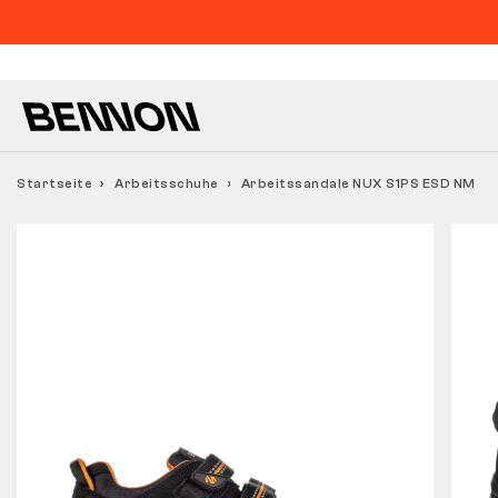
Startseite
Arbeitsschuhe
Arbeitssandale NUX S1PS ESD NM