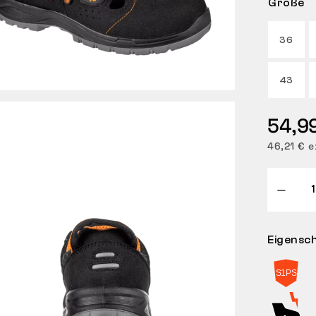
Größe
36
43
54,9
46,21 € e
Eigensc