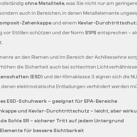
vollständig
ohne Metallteile
, was Sie nicht nur am geringe
sondern auch in Bereichen, in denen Metallelemente ungeei
omposit-Zehenkappe
und einem
Kevlar-Durchtrittschut
ig vor Stößen schützen und der Norm
S1PS
entsprechen – al
t.
emente an den Riemen und im Bereich der Achillessehne sor
rhöhen die Sicherheit auch bei schlechten Lichtverhältnisse
genschaften (ESD)
und der Klimaklasse 3 eignen sich die NUX
in denen elektrostatische Entladungen verhindert werden m
hes ESD-Schuhwerk – geeignet für EPA-Bereiche
kappe und Kevlar-Durchtrittschutz – leicht, aber wirku
 Sohle SR – sicherer Tritt auf jedem Untergrund
 Elemente für bessere Sichtbarkeit