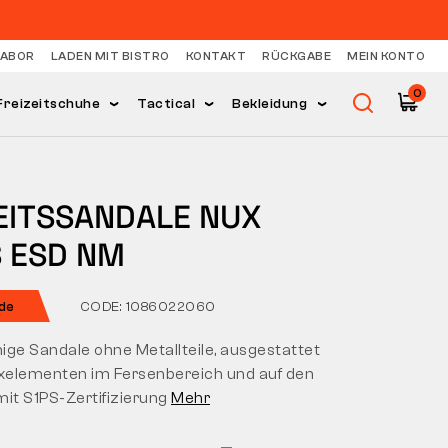
LABOR
LADEN MIT BISTRO
KONTAKT
RÜCKGABE
MEIN KONTO
0
Freizeitschuhe
Tactical
Bekleidung
EITSSANDALE NUX
S ESD NM
de
CODE: 1086022060
ige Sandale ohne Metallteile, ausgestattet
exelementen im Fersenbereich und auf den
mit S1PS-Zertifizierung
Mehr