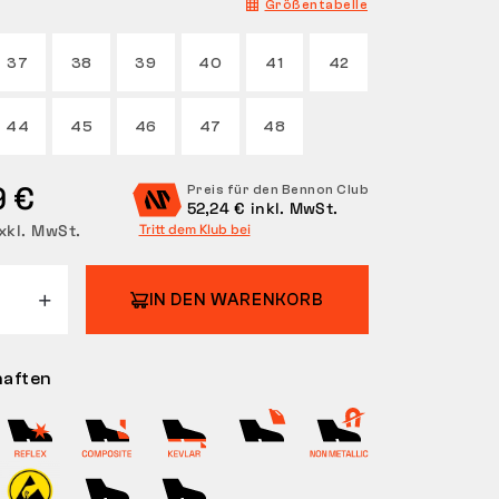
Größentabelle
37
38
39
40
41
42
44
45
46
47
48
9 €
Preis für den Bennon Club
52,24 € inkl. MwSt.
xkl. MwSt.
Tritt dem Klub bei
IN DEN WARENKORB
haften