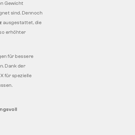
ren Gewicht
gnet sind. Dennoch
z
ausgestattet, die
so erhöhter
gen für bessere
n. Dank der
 für spezielle
üssen.
ngsvoll