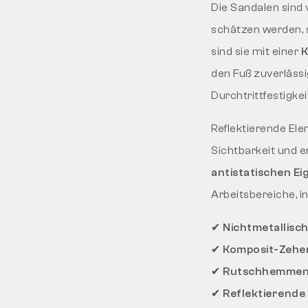
Die Sandalen sind 
schätzen werden, 
sind sie mit einer
K
den Fuß zuverläss
Durchtrittfestigkei
Reflektierende El
Sichtbarkeit und e
antistatischen Ei
Arbeitsbereiche, 
✔
Nichtmetallisc
✔
Komposit-Zehen
✔
Rutschhemmende
✔
Reflektierende