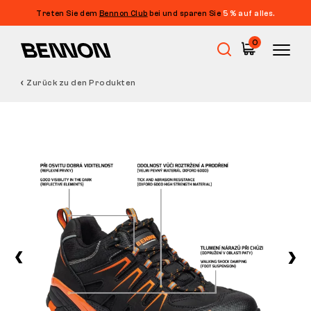
Treten Sie dem
Bennon Club
bei und sparen Sie
5 % auf alles.
0
Zurück zu den Produkten
Sale
Arbeitsschuhe
Barfußschuhe
Outdoor
Freizeitschuhe