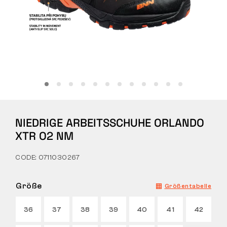
Tactical
Bekleidung
ALLES ZUM EINKAUF
NIEDRIGE ARBEITSSCHUHE ORLANDO
ÜBER UNS
XTR O2 NM
BLOG
CODE: 0711030267
BENNON-LABOR
Größe
Größentabelle
LADEN MIT BISTRO
36
37
38
39
40
41
42
KONTAKT