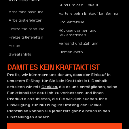
Rund um den Einkauf
Arbeitshalbschuhe
Vorteile beim Einkauf bei Bennon
Arbeitsstiefeletten
Größentabelle
Freizeithalbschuhe
Rücksendungen und
Reklamationen
Freizeitstiefeletten
Versand und Zahlung
Hosen
Firmenkonto
Sweatshirts
Registrierung von B2B-Partnern
DAMIT ES KEIN KRAFTAKT IST
Reklamation und Garantie
Profis, wir kümmern uns darum, dass der Einkauf in
unserem E-Shop für Sie kein Kraftakt ist. Deshalb
arbeiten wir mit
Cookies
, die es uns ermöglichen, seine
Allgemeine
Reklamationsrichtlinie
Funktionalität deutlich zu verbessern und Ihnen
Geschäftsbedingungen
Produkte anzubieten, die Sie wirklich suchen. Ihre
(AGB)
Einwilligung zur Nutzung im Umfang der Cookie-
Cookie-Einstellungen
Datenschutzerklärung
Richtlinien können Sie jederzeit ganz einfach in den
Deutschland | Deutsch
Einstellungen ändern.