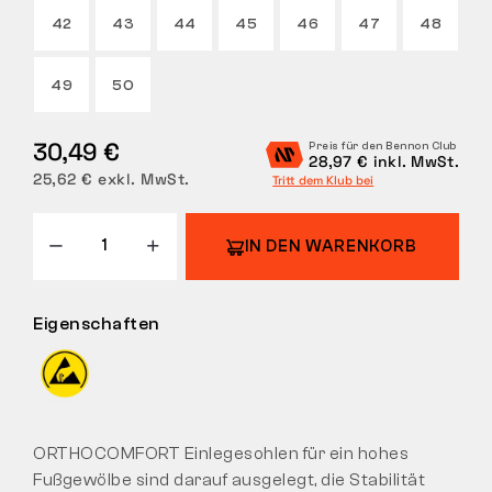
42
43
44
45
46
47
48
RÜCKGABE
49
50
30,49 €
Preis für den Bennon Club
28,97 € inkl. MwSt.
25,62 € exkl. MwSt.
Tritt dem Klub bei
IN DEN WARENKORB
Eigenschaften
ORTHOCOMFORT Einlegesohlen für ein hohes
Fußgewölbe sind darauf ausgelegt, die Stabilität