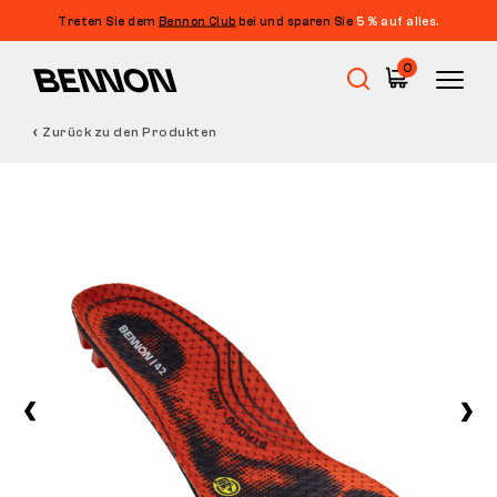
Treten Sie dem
Bennon Club
bei und sparen Sie
5 % auf alles.
0
Zurück zu den Produkten
Sale
Arbeitsschuhe
Barfußschuhe
Outdoor
Freizeitschuhe