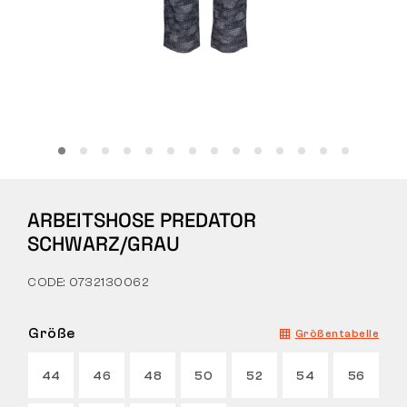
Tactical
Bekleidung
ALLES ZUM EINKAUF
ARBEITSHOSE PREDATOR
ÜBER UNS
SCHWARZ/GRAU
BLOG
CODE: 0732130062
BENNON-LABOR
Größe
Größentabelle
LADEN MIT BISTRO
44
46
48
50
52
54
56
KONTAKT