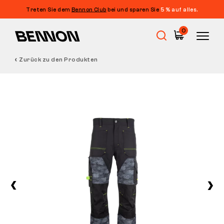
Treten Sie dem
Bennon Club
bei und sparen Sie
5 % auf alles.
0
Zurück zu den Produkten
Sale
Arbeitsschuhe
Barfußschuhe
Outdoor
Freizeitschuhe