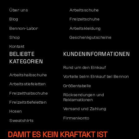
Über uns
Arbeitsschuhe
Blog
Freizeitschuhe
Bennon-Labor
Arbeitskleidung
Shop
Geschenkgutscheine
Kontakt
BELIEBTE
KUNDENINFORMATIONEN
KATEGORIEN
Rund um den Einkauf
Arbeitshalbschuhe
Vorteile beim Einkauf bei Bennon
Arbeitsstiefeletten
Größentabelle
Freizeithalbschuhe
Rücksendungen und
Reklamationen
Freizeitstiefeletten
Versand und Zahlung
Hosen
Firmenkonto
Sweatshirts
Registrierung von B2B-Partnern
DAMIT ES KEIN KRAFTAKT IST
Reklamation und Garantie