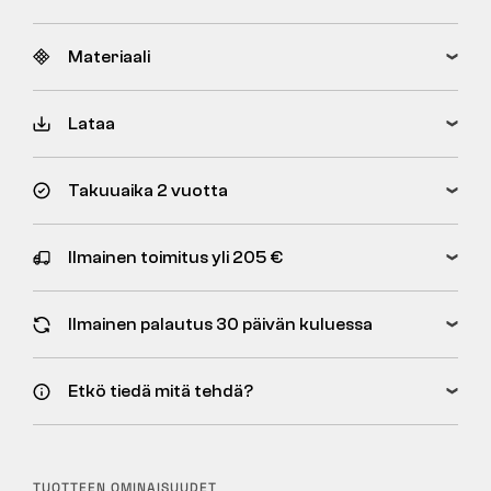
Materiaali
Lataa
Takuuaika 2 vuotta
Ilmainen toimitus yli 205 €
Ilmainen palautus 30 päivän kuluessa
Etkö tiedä mitä tehdä?
TUOTTEEN OMINAISUUDET