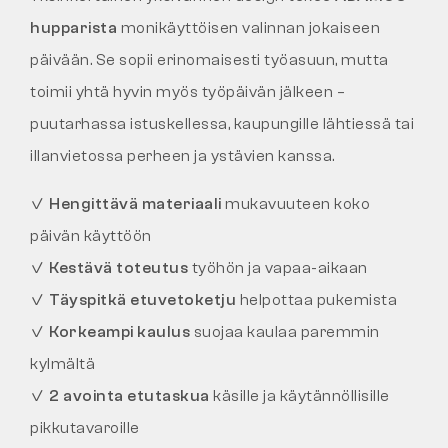
hupparista
monikäyttöisen valinnan jokaiseen
päivään. Se sopii erinomaisesti työasuun, mutta
toimii yhtä hyvin myös työpäivän jälkeen –
puutarhassa istuskellessa, kaupungille lähtiessä tai
illanvietossa perheen ja ystävien kanssa.
✓
Hengittävä materiaali
mukavuuteen koko
päivän käyttöön
✓
Kestävä toteutus
työhön ja vapaa-aikaan
✓
Täyspitkä etuvetoketju
helpottaa pukemista
✓
Korkeampi kaulus
suojaa kaulaa paremmin
kylmältä
✓
2 avointa etutaskua
käsille ja käytännöllisille
pikkutavaroille