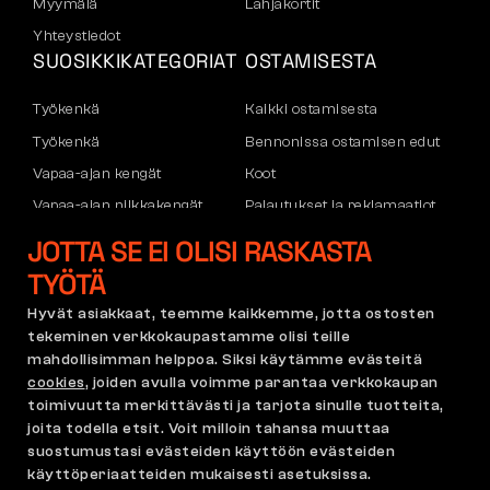
Myymälä
Lahjakortit
Yhteystiedot
SUOSIKKIKATEGORIAT
OSTAMISESTA
Työkenkä
Kaikki ostamisesta
Työkenkä
Bennonissa ostamisen edut
Vapaa-ajan kengät
Koot
Vapaa-ajan nilkkakengät
Palautukset ja reklamaatiot
Housut
Kuljetus ja maksu
JOTTA SE EI OLISI RASKASTA
Hupparit
Yritystili
TYÖTÄ
Rekisteröityminen B2B:hen
Hyvät asiakkaat, teemme kaikkemme, jotta ostosten
Reklamaatiot ja takuu
tekeminen verkkokaupastamme olisi teille
mahdollisimman helppoa. Siksi käytämme evästeitä
cookies
, joiden avulla voimme parantaa verkkokaupan
toimivuutta merkittävästi ja tarjota sinulle tuotteita,
Käyttöehdot
Reklamaatiopolitiikka
joita todella etsit. Voit milloin tahansa muuttaa
Cookie-asetukset
GDPR
suostumustasi evästeiden käyttöön evästeiden
Suomi | Suomi
käyttöperiaatteiden mukaisesti asetuksissa.