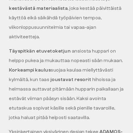
kestävästä materiaalista
, joka kestää päivittäistä
käyttöä eikä säikähdä työpäivien tempoa,
viikonloppusuunnitelmia tai vapaa-ajan
aktiviteetteja.
Täyspitkän etuvetoketjun
ansiosta huppari on
helppo pukea ja mukauttaa nopeasti sään mukaan.
Korkeampi kaulus
suojaa kaulaa miellyttävästi
kylmältä, kun taas
joustavat resorit
hihoissa ja
helmassa auttavat pitämään hupparin paikallaan ja
estävät viiman pääsyn sisään. Kaksi avointa
etutaskua sopivat käsille sekä pienille tavaroille,
jotka haluat pitää helposti saatavilla.
Yksinkertainen yksivärinen design tekee
ADAMOS-