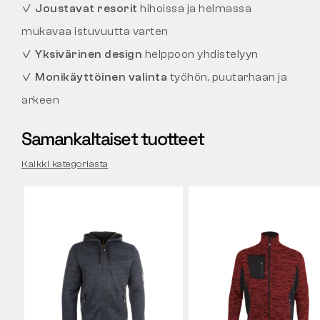
✓
Joustavat resorit
hihoissa ja helmassa
mukavaa istuvuutta varten
✓
Yksivärinen design
helppoon yhdistelyyn
✓
Monikäyttöinen valinta
työhön, puutarhaan ja
arkeen
Samankaltaiset tuotteet
Kaikki kategoriasta