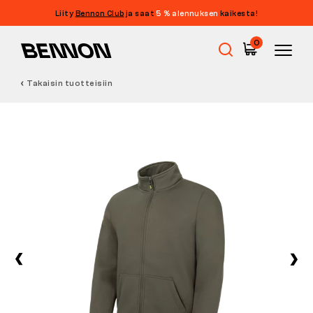
Liity
Bennon Club
ja saat
5 % alennuksen
kaikesta!
0
Takaisin tuotteisiin
Ale
Työkengät
Paljasjalkakengät
Outdoor
Vapaa-ajan kengät