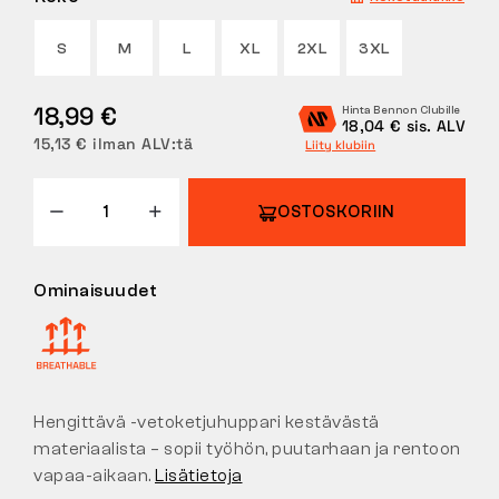
PALAUTUKSET
S
M
L
XL
2XL
3XL
18,99 €
Hinta Bennon Clubille
18,04 € sis. ALV
15,13 € ilman ALV:tä
Liity klubiin
OSTOSKORIIN
Ominaisuudet
Hengittävä -vetoketjuhuppari kestävästä
materiaalista – sopii työhön, puutarhaan ja rentoon
vapaa-aikaan.
Lisätietoja