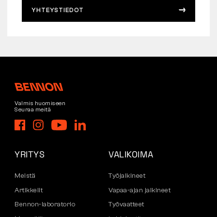
YHTEYSTIEDOT
Valmis huomiseen
Seuraa meitä
YRITYS
VALIKOIMA
Meistä
Työjalkineet
Artikkelit
Vapaa-ajan jalkineet
Bennon-laboratorio
Työvaatteet