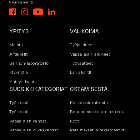
Seuraa meitä
YRITYS
VALIKOIMA
Meistä
Työjalkineet
Artikkelit
Vapaa-ajan jalkineet
Bennon-laboratorio
Työvaatteet
Myymälä
Lahjakortit
Yhteystiedot
SUOSIKKIKATEGORIAT
OSTAMISESTA
Työkenkä
Kaikki ostamisesta
Työkenkä
Bennonissa ostamisen edut
Vapaa-ajan kengät
Koot
Vapaa-ajan nilkkakengät
Palautukset ja reklamaatiot
Housut
Kuljetus ja maksu