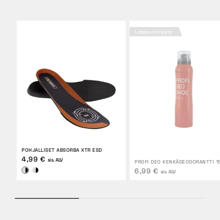
Loppuunmyyty
POHJALLISET ABSORBA XTR ESD
4,99 €
sis. ALV
PROFI DEO KENKÄDEODORANTTI 1
6,99 €
sis. ALV