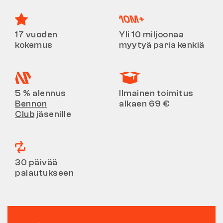
17 vuoden
Yli 10 miljoonaa
kokemus
myytyä paria kenkiä
5 % alennus
Ilmainen toimitus
Bennon
alkaen 69 €
Club
jäsenille
30 päivää
palautukseen