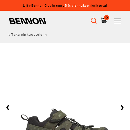
Liity
Bennon Club
ja saat
5 % alennuksen
kaikesta!
0
Takaisin tuotteisiin
Ale
Työkengät
Paljasjalkakengät
Outdoor
Vapaa-ajan kengät