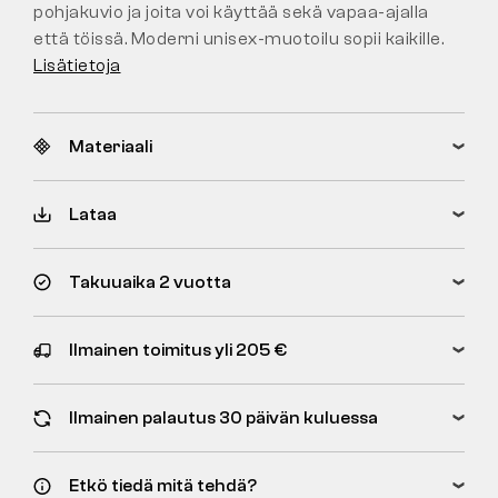
pohjakuvio ja joita voi käyttää sekä vapaa-ajalla
että töissä. Moderni unisex-muotoilu sopii kaikille.
Lisätietoja
Materiaali
Lataa
Takuuaika 2 vuotta
Ilmainen toimitus yli 205 €
Ilmainen palautus 30 päivän kuluessa
Etkö tiedä mitä tehdä?