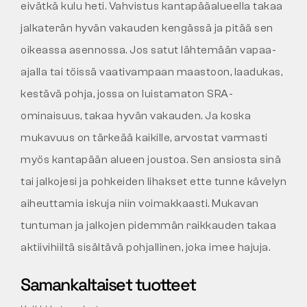
eivätkä kulu heti. Vahvistus kantapääalueella takaa
jalkaterän hyvän vakauden kengässä ja pitää sen
oikeassa asennossa. Jos satut lähtemään vapaa-
ajalla tai töissä vaativampaan maastoon, laadukas,
kestävä pohja, jossa on luistamaton SRA-
ominaisuus, takaa hyvän vakauden. Ja koska
mukavuus on tärkeää kaikille, arvostat varmasti
myös kantapään alueen joustoa. Sen ansiosta sinä
tai jalkojesi ja pohkeiden lihakset ette tunne kävelyn
aiheuttamia iskuja niin voimakkaasti. Mukavan
tuntuman ja jalkojen pidemmän raikkauden takaa
aktiivihiiltä sisältävä pohjallinen, joka imee hajuja.
Samankaltaiset tuotteet