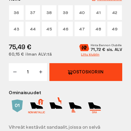
PALAUTUKSET
36
37
38
39
40
41
42
43
44
45
46
47
48
49
75,49 €
Hinta Bennon Clubille
71,72 € sis. ALV
60,15 € ilman ALV:tä
Liity klubiin
OSTOSKORIIN
Ominaisuudet
Vihreät kestävät sandaalit, joissa on selvä