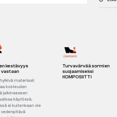
en kestävyys
Turvavärvää sormien
 vastaan
suojaamiseksi
KOMPOSIITTI
hylkivä materiaali
ttaa kosteuden
ä jalkineeseen
alissa käytössä.
ssä ei kuitenkaan ole
n vedenpitävä