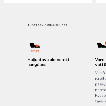
TUOTTEEN OMINAISUUDET
Heijastava elementti
Varsi
kengässä
vettä
Vettä 
rajoi
pääsy
norma
Kysee
täysi