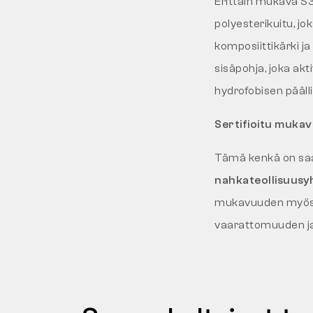
Erittäin mukava S3
polyesterikuitu, jok
komposiittikärki j
sisäpohja, joka akti
hydrofobisen pääll
Sertifioitu muka
Tämä kenkä on s
nahkateollisuusy
mukavuuden myös ko
vaarattomuuden ja 