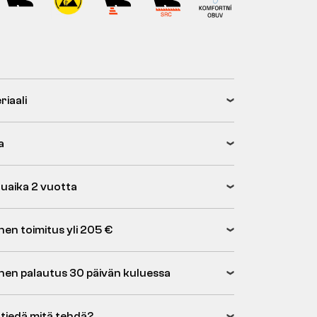
riaali
a
uaika 2 vuotta
nen toimitus yli 205 €
inen palautus 30 päivän kuluessa
 tiedä mitä tehdä?