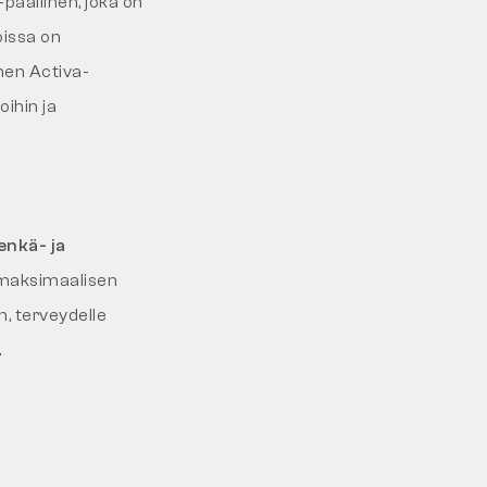
päällinen, joka on
oissa on
nen Activa-
oihin ja
enkä- ja
a maksimaalisen
, terveydelle
.