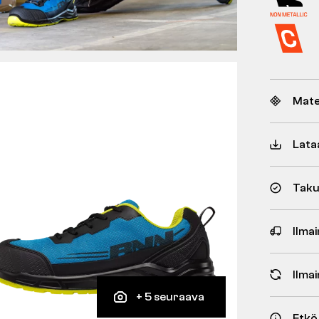
Mate
Lata
Taku
Ilmai
Ilma
+ 5 seuraava
Etkö