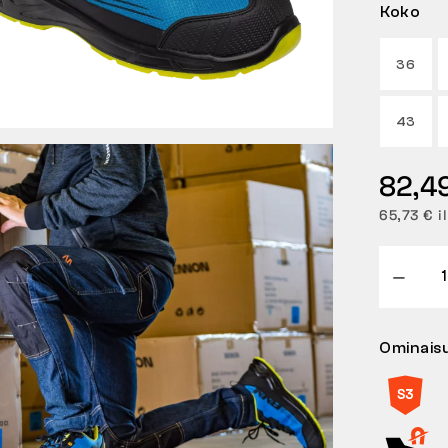
Koko
36
43
82,4
65,73 € i
Ominais