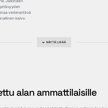
ne. Jalkineen
pitävyyden
staa vedenpitävä
nallinen kalvo.
NÄYTÄ LISÄÄ
ttu alan ammattilaisille