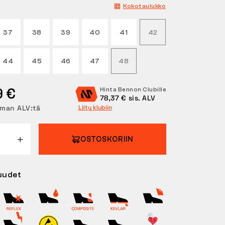
Kokotaulukko
37
38
39
40
41
42
44
45
46
47
48
9 €
Hinta Bennon Clubille
78,37 € sis. ALV
lman ALV:tä
Liity klubiin
OSTOSKORIIN
uudet