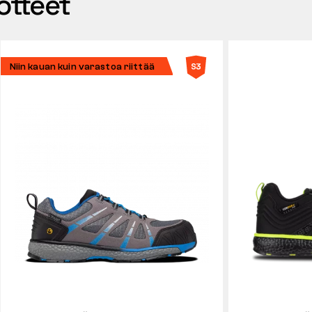
otteet
Niin kauan kuin varastoa riittää