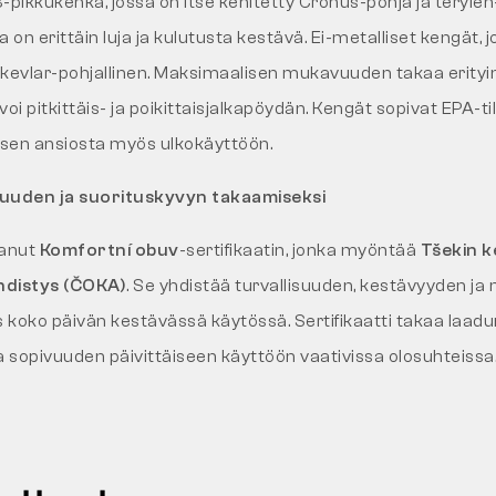
-pikkukenkä, jossa on itse kehitetty Cronus-pohja ja terylen-
a on erittäin luja ja kulutusta kestävä. Ei-metalliset kengät, j
a kevlar-pohjallinen. Maksimaalisen mukavuuden takaa erityi
voi pitkittäis- ja poikittaisjalkapöydän. Kengät sopivat EPA-til
isen ansiosta myös ulkokäyttöön.
vuuden ja suorituskyvyn takaamiseksi
aanut
Komfortní obuv
-sertifikaatin, jonka myöntää
Tšekin k
hdistys (ČOKA)
. Se yhdistää turvallisuuden, kestävyyden j
ko päivän kestävässä käytössä. Sertifikaatti takaa laadun
sopivuuden päivittäiseen käyttöön vaativissa olosuhteissa