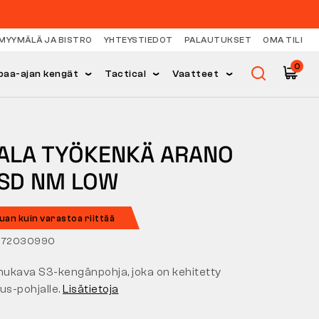
MYYMÄLÄ JA BISTRO
YHTEYSTIEDOT
PALAUTUKSET
OMA TILI
0
paa-ajan kengät
Tactical
Vaatteet
ALA TYÖKENKÄ ARANO
ESD NM LOW
auan kuin varastoa riittää
572030990
 mukava S3-kengänpohja, joka on kehitetty
us-pohjalle.
Lisätietoja