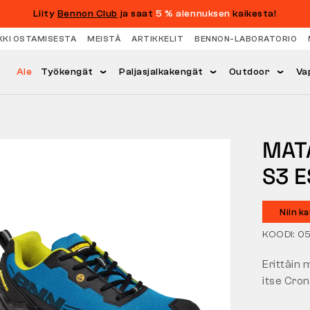
Liity
Bennon Club
ja saat
5 % alennuksen
kaikesta!
KKI OSTAMISESTA
MEISTÄ
ARTIKKELIT
BENNON-LABORATORIO
Ale
Työkengät
Paljasjalkakengät
Outdoor
Va
MAT
S3 
Niin k
KOODI: 0
Erittäin
itse Cron