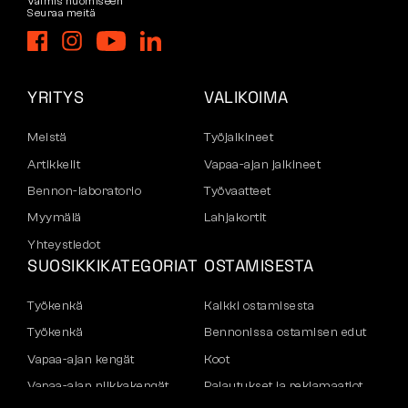
Valmis huomiseen
Seuraa meitä
YRITYS
VALIKOIMA
Meistä
Työjalkineet
Artikkelit
Vapaa-ajan jalkineet
Bennon-laboratorio
Työvaatteet
Myymälä
Lahjakortit
Yhteystiedot
SUOSIKKIKATEGORIAT
OSTAMISESTA
Työkenkä
Kaikki ostamisesta
Työkenkä
Bennonissa ostamisen edut
Vapaa-ajan kengät
Koot
Vapaa-ajan nilkkakengät
Palautukset ja reklamaatiot