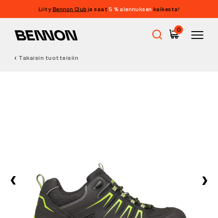
Liity
Bennon Club
ja saat
5 % alennuksen
kaikesta!
0
Takaisin tuotteisiin
Ale
Työkengät
Paljasjalkakengät
Outdoor
Vapaa-ajan kengät