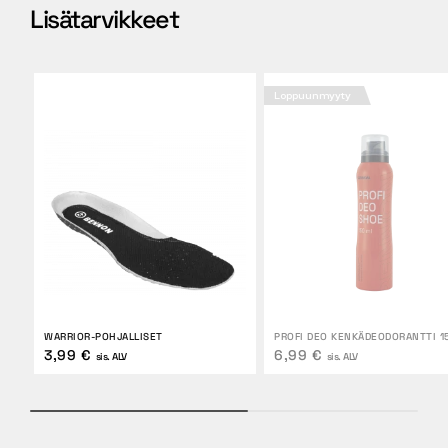
Lisätarvikkeet
Loppuunmyyty
WARRIOR-POHJALLISET
PROFI DEO KENKÄDEODORANTTI 1
3,99 €
6,99 €
sis. ALV
sis. ALV