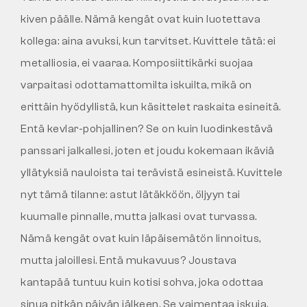
kiven päälle. Nämä kengät ovat kuin luotettava
kollega: aina avuksi, kun tarvitset. Kuvittele tätä: ei
metalliosia, ei vaaraa. Komposiittikärki suojaa
varpaitasi odottamattomilta iskuilta, mikä on
erittäin hyödyllistä, kun käsittelet raskaita esineitä.
Entä kevlar-pohjallinen? Se on kuin luodinkestävä
panssari jalkallesi, joten et joudu kokemaan ikäviä
yllätyksiä nauloista tai terävistä esineistä. Kuvittele
nyt tämä tilanne: astut lätäkköön, öljyyn tai
kuumalle pinnalle, mutta jalkasi ovat turvassa.
Nämä kengät ovat kuin läpäisemätön linnoitus,
mutta jaloillesi. Entä mukavuus? Joustava
kantapää tuntuu kuin kotisi sohva, joka odottaa
sinua pitkän päivän jälkeen. Se vaimentaa iskuja,