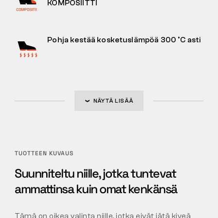
KOMPOSIITTI
Pohja kestää kosketuslämpöä 300 °C asti
NÄYTÄ LISÄÄ
TUOTTEEN KUVAUS
Suunniteltu niille, jotka tuntevat
ammattinsa kuin omat kenkänsä
Tämä on oikea valinta niille, jotka eivät jätä kiveä