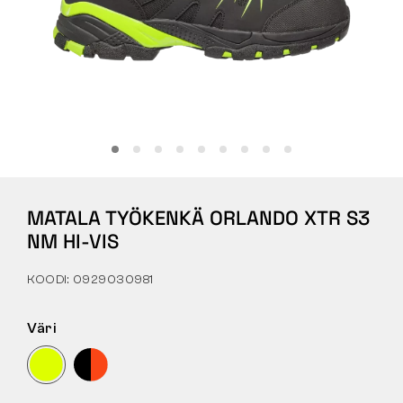
Tactical
Vaatteet
KAIKKI OSTAMISESTA
MATALA TYÖKENKÄ ORLANDO XTR S3
MEISTÄ
NM HI-VIS
ARTIKKELIT
KOODI: 0929030981
BENNON-LABORATORIO
Väri
MYYMÄLÄ JA BISTRO
YHTEYSTIEDOT