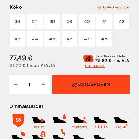
Koko
Kokotaulukko
PALAUTUKSET
36
37
38
39
40
41
42
43
44
45
46
47
48
77,49 €
Hinta Bennon Clubille
73,62 € sis. ALV
61,75 € ilman ALV:tä
Liity klubiin
OSTOSKORIIN
Ominaisuudet