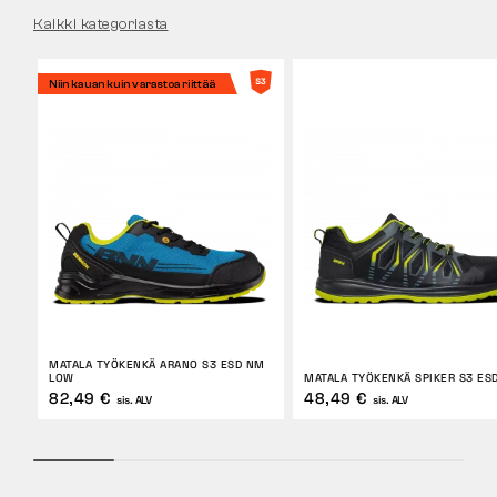
Kaikki kategoriasta
Niin kauan kuin varastoa riittää
MATALA TYÖKENKÄ ARANO S3 ESD NM
LOW
MATALA TYÖKENKÄ SPIKER S3 ES
82,49 €
48,49 €
sis. ALV
sis. ALV