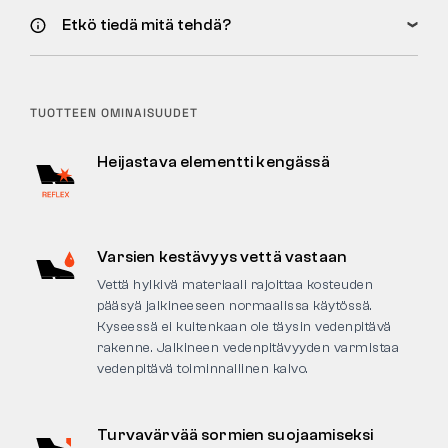
Etkö tiedä mitä tehdä?
TUOTTEEN OMINAISUUDET
Heijastava elementti kengässä
Varsien kestävyys vettä vastaan
Vettä hylkivä materiaali rajoittaa kosteuden
pääsyä jalkineeseen normaalissa käytössä.
Kyseessä ei kuitenkaan ole täysin vedenpitävä
rakenne. Jalkineen vedenpitävyyden varmistaa
vedenpitävä toiminnallinen kalvo.
Turvavärvää sormien suojaamiseksi