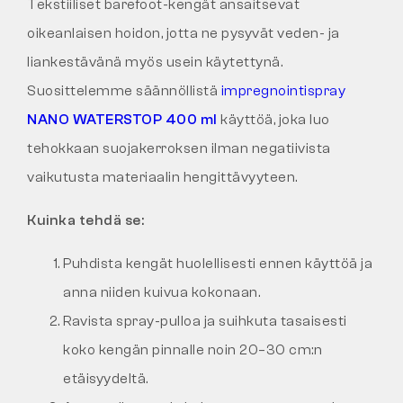
Tekstiiliset barefoot-kengät ansaitsevat
oikeanlaisen hoidon, jotta ne pysyvät veden- ja
liankestävänä myös usein käytettynä.
Suosittelemme säännöllistä
impregnointispray
NANO WATERSTOP 400 ml
käyttöä, joka luo
tehokkaan suojakerroksen ilman negatiivista
vaikutusta materiaalin hengittävyyteen.
Kuinka tehdä se:
Puhdista kengät huolellisesti ennen käyttöä ja
anna niiden kuivua kokonaan.
Ravista spray-pulloa ja suihkuta tasaisesti
koko kengän pinnalle noin 20–30 cm:n
etäisyydeltä.