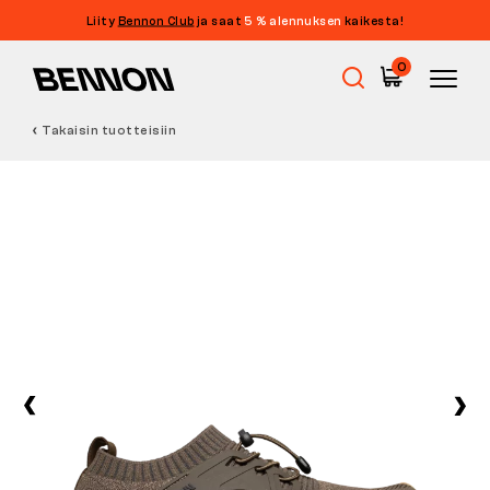
Liity
Bennon Club
ja saat
5 % alennuksen
kaikesta!
0
Takaisin tuotteisiin
Ale
Työkengät
Paljasjalkakengät
Outdoor
Vapaa-ajan kengät