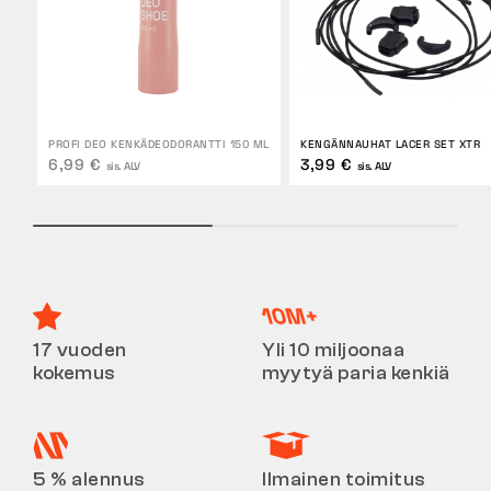
PROFI DEO KENKÄDEODORANTTI 150 ML
KENGÄNNAUHAT LACER SET XTR
6,99 €
3,99 €
sis. ALV
sis. ALV
17 vuoden
Yli 10 miljoonaa
kokemus
myytyä paria kenkiä
5 % alennus
Ilmainen toimitus