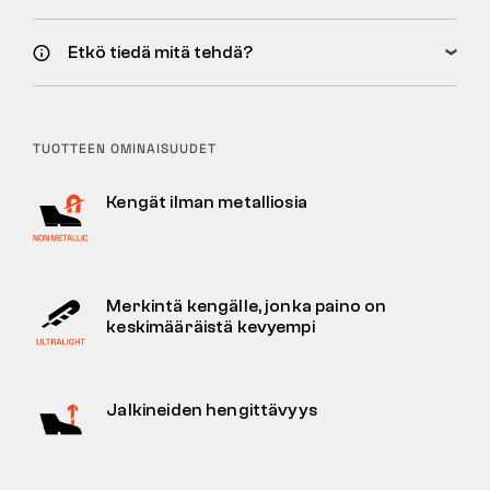
Etkö tiedä mitä tehdä?
TUOTTEEN OMINAISUUDET
Kengät ilman metalliosia
Merkintä kengälle, jonka paino on
keskimääräistä kevyempi
Jalkineiden hengittävyys