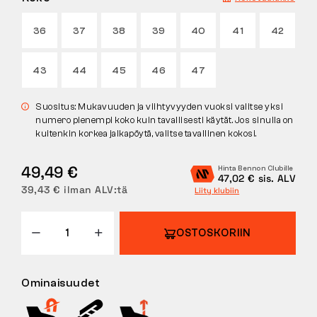
PALAUTUKSET
36
37
38
39
40
41
42
43
44
45
46
47
Suositus: Mukavuuden ja viihtyvyyden vuoksi valitse yksi
numero pienempi koko kuin tavallisesti käytät. Jos sinulla on
kuitenkin korkea jalkapöytä, valitse tavallinen kokosi.
49,49 €
Hinta Bennon Clubille
47,02 € sis. ALV
39,43 € ilman ALV:tä
Liity klubiin
OSTOSKORIIN
Ominaisuudet