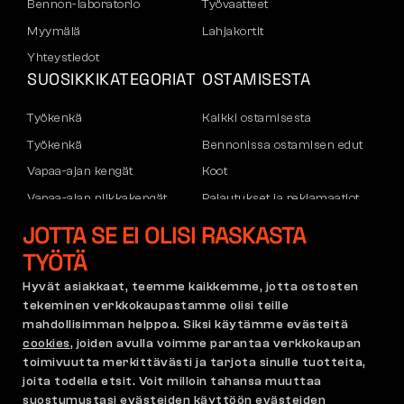
Bennon-laboratorio
Työvaatteet
Myymälä
Lahjakortit
Yhteystiedot
SUOSIKKIKATEGORIAT
OSTAMISESTA
Työkenkä
Kaikki ostamisesta
Työkenkä
Bennonissa ostamisen edut
Vapaa-ajan kengät
Koot
Vapaa-ajan nilkkakengät
Palautukset ja reklamaatiot
Housut
Kuljetus ja maksu
JOTTA SE EI OLISI RASKASTA
Hupparit
Yritystili
TYÖTÄ
Rekisteröityminen B2B:hen
Hyvät asiakkaat, teemme kaikkemme, jotta ostosten
Reklamaatiot ja takuu
tekeminen verkkokaupastamme olisi teille
mahdollisimman helppoa. Siksi käytämme evästeitä
cookies
, joiden avulla voimme parantaa verkkokaupan
toimivuutta merkittävästi ja tarjota sinulle tuotteita,
Käyttöehdot
Reklamaatiopolitiikka
joita todella etsit. Voit milloin tahansa muuttaa
Cookie-asetukset
GDPR
suostumustasi evästeiden käyttöön evästeiden