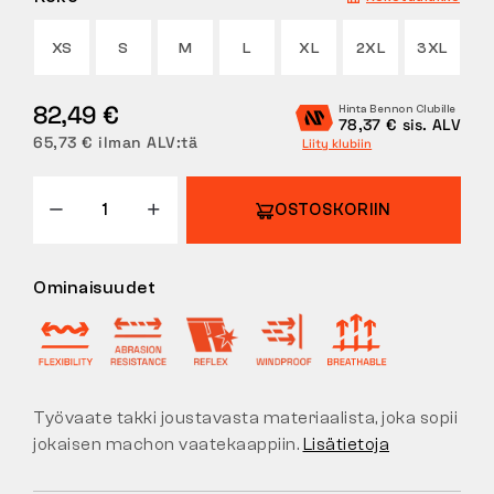
PALAUTUKSET
XS
S
M
L
XL
2XL
3XL
82,49 €
Hinta Bennon Clubille
78,37 € sis. ALV
65,73 € ilman ALV:tä
Liity klubiin
OSTOSKORIIN
Ominaisuudet
Työvaate takki joustavasta materiaalista, joka sopii
jokaisen machon vaatekaappiin.
Lisätietoja