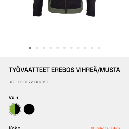
Tactical
Vaatteet
KAIKKI OSTAMISESTA
TYÖVAATTEET EREBOS VIHREÄ/MUSTA
MEISTÄ
KOODI: 0272180060
ARTIKKELIT
BENNON-LABORATORIO
Väri
MYYMÄLÄ JA BISTRO
YHTEYSTIEDOT
Koko
Kokotaulukko