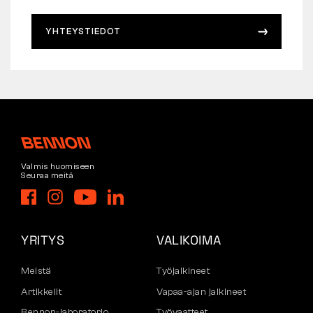
YHTEYSTIEDOT
Valmis huomiseen
Seuraa meitä
YRITYS
VALIKOIMA
Meistä
Työjalkineet
Artikkelit
Vapaa-ajan jalkineet
Bennon-laboratorio
Työvaatteet