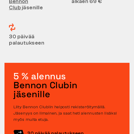
Bennon
alkaen 69 €
Club
jäsenille
30 päivää
palautukseen
5 % alennus
Bennon Clubin
jäsenille
Liity Bennon Clubiin helposti rekisteröitymällä.
Jäsenyys on ilmainen, ja saat heti alennusten lisäksi
myös muita etuja.
30 päivää palautukseen