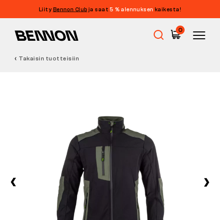
Liity
Bennon Club
ja saat
5 % alennuksen
kaikesta!
0
Takaisin tuotteisiin
Ale
Työkengät
Paljasjalkakengät
Outdoor
Vapaa-ajan kengät