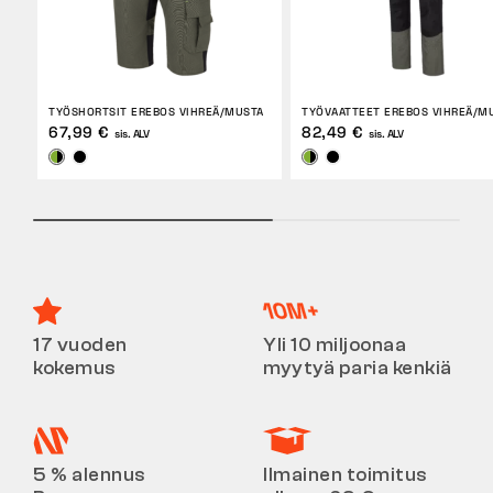
TYÖSHORTSIT EREBOS VIHREÄ/MUSTA
TYÖVAATTEET EREBOS VIHREÄ/M
67,99 €
82,49 €
sis. ALV
sis. ALV
17 vuoden
Yli 10 miljoonaa
kokemus
myytyä paria kenkiä
5 % alennus
Ilmainen toimitus