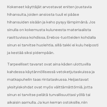
Kokeneet käyttäjät arvostavat eniten joustavia
hihansuita, joiden ansiosta tuuli ei pääse
hihansuiden sisään ja keho pysyy lämpimänä. Jos
sinulla on kokemusta kuluneesta materiaalista
rasittuvissa kohdissa, Erebos-tuotteiden kohdalla
sinun ei tarvitse huolehtia, sillä takki ei kulu helposti
ja kestää siksi pidempään.
Tarpeelliset tavarat ovat aina käden ulottuvilla
kahdessa käytännöllisessä vetoketjutaskuissa ja
matkapuhelin taas rintataskussa. Heijastavat
yksityiskohdat ovat myös välttämättömiä, jotta
sinun ei tarvitse pelätä turvallisuuttasi yöllä tai
aikaisin aamulla. Ja kun kerran ostoksille, niin