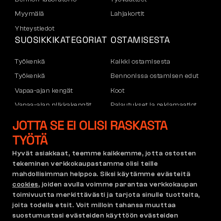
Myymälä
Lahjakortit
Yhteystiedot
SUOSIKKIKATEGORIAT
OSTAMISESTA
Työkenkä
Kaikki ostamisesta
Työkenkä
Bennonissa ostamisen edut
Vapaa-ajan kengät
Koot
Vapaa-ajan nilkkakengät
Palautukset ja reklamaatiot
Housut
Kuljetus ja maksu
JOTTA SE EI OLISI RASKASTA
Hupparit
Yritystili
TYÖTÄ
Rekisteröityminen B2B:hen
Hyvät asiakkaat, teemme kaikkemme, jotta ostosten
Reklamaatiot ja takuu
tekeminen verkkokaupastamme olisi teille
mahdollisimman helppoa. Siksi käytämme evästeitä
cookies
, joiden avulla voimme parantaa verkkokaupan
toimivuutta merkittävästi ja tarjota sinulle tuotteita,
Käyttöehdot
Reklamaatiopolitiikka
joita todella etsit. Voit milloin tahansa muuttaa
Cookie-asetukset
GDPR
suostumustasi evästeiden käyttöön evästeiden