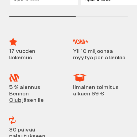
17 vuoden
Yli 10 miljoonaa
kokemus
myytyä paria kenkiä
5 % alennus
Ilmainen toimitus
Bennon
alkaen 69 €
Club
jäsenille
30 päivää
palautukseen