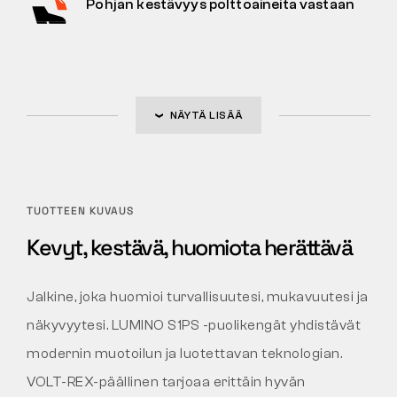
Pohjan kestävyys polttoaineita vastaan
NÄYTÄ LISÄÄ
TUOTTEEN KUVAUS
Kevyt, kestävä, huomiota herättävä
Jalkine, joka huomioi turvallisuutesi, mukavuutesi ja
näkyvyytesi. LUMINO S1PS -puolikengät yhdistävät
modernin muotoilun ja luotettavan teknologian.
VOLT-REX-päällinen tarjoaa erittäin hyvän