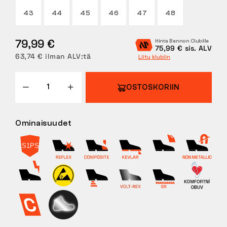
43
44
45
46
47
48
PALAUTUKSET
79,99 €
Hinta Bennon Clubille
75,99 € sis. ALV
63,74 € ilman ALV:tä
Liity klubiin
OSTOSKORIIN
Ominaisuudet