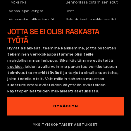
Työkenkä
Bennonissa ostamisen edut
Vapaa-ajan kengät
Koot
Vapaa-ajan nilkkakengät
Palautukset ja reklamaatiot
Housut
Kuljetus ja maksu
JOTTA SE EI OLISI RASKASTA
Hupparit
Yritystili
TYÖTÄ
Rekisteröityminen B2B:hen
Hyvät asiakkaat, teemme kaikkemme, jotta ostosten
Reklamaatiot ja takuu
tekeminen verkkokaupastamme olisi teille
mahdollisimman helppoa. Siksi käytämme evästeitä
cookies
, joiden avulla voimme parantaa verkkokaupan
toimivuutta merkittävästi ja tarjota sinulle tuotteita,
Käyttöehdot
Reklamaatiopolitiikka
joita todella etsit. Voit milloin tahansa muuttaa
Cookie-asetukset
GDPR
suostumustasi evästeiden käyttöön evästeiden
käyttöperiaatteiden mukaisesti asetuksissa.
Suomi | Suomi
HYVÄKSYN
Tällä sivustolla kummittelee
©2026 Bennon.cz
YKSITYISKOHTAISET ASETUKSET