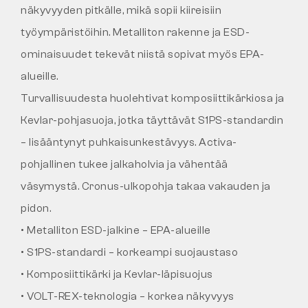
näkyvyyden pitkälle, mikä sopii kiireisiin
työympäristöihin. Metalliton rakenne ja ESD-
ominaisuudet tekevät niistä sopivat myös EPA-
alueille.
Turvallisuudesta huolehtivat komposiittikärkiosa ja
Kevlar-pohjasuoja, jotka täyttävät S1PS-standardin
– lisääntynyt puhkaisunkestävyys. Activa-
pohjallinen tukee jalkaholvia ja vähentää
väsymystä. Cronus-ulkopohja takaa vakauden ja
pidon.
• Metalliton ESD-jalkine – EPA-alueille
• S1PS-standardi – korkeampi suojaustaso
• Komposiittikärki ja Kevlar-läpisuojus
• VOLT-REX-teknologia – korkea näkyvyys