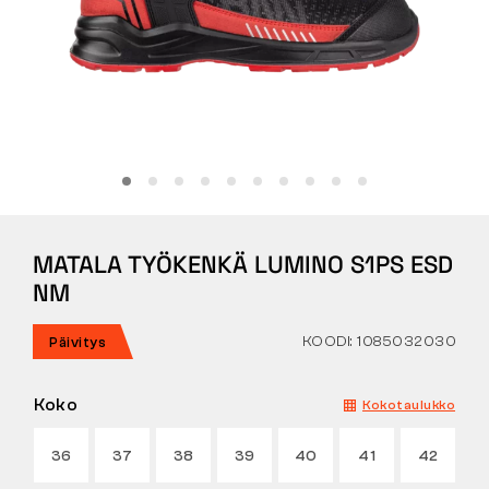
Tactical
Vaatteet
KAIKKI OSTAMISESTA
MATALA TYÖKENKÄ LUMINO S1PS ESD
MEISTÄ
NM
ARTIKKELIT
KOODI: 1085032030
Päivitys
BENNON-LABORATORIO
Koko
Kokotaulukko
MYYMÄLÄ JA BISTRO
36
37
38
39
40
41
42
YHTEYSTIEDOT