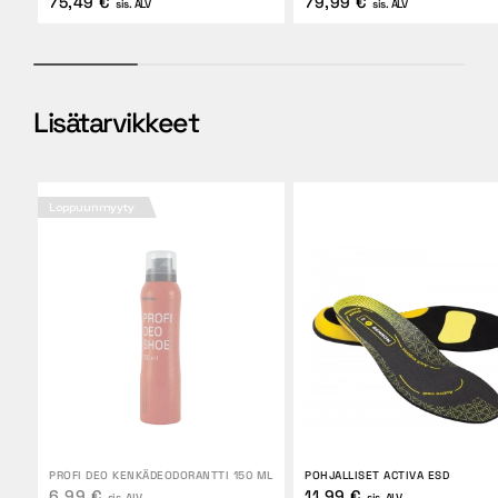
75,49 €
79,99 €
sis. ALV
sis. ALV
Lisätarvikkeet
Loppuunmyyty
PROFI DEO KENKÄDEODORANTTI 150 ML
POHJALLISET ACTIVA ESD
6,99 €
11,99 €
sis. ALV
sis. ALV