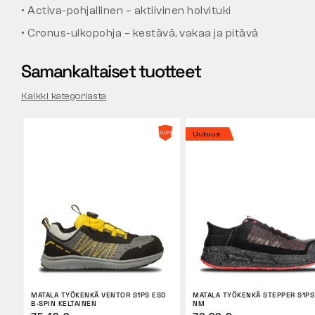
• Activa-pohjallinen – aktiivinen holvituki
• Cronus-ulkopohja – kestävä, vakaa ja pitävä
Samankaltaiset tuotteet
Kaikki kategoriasta
Uutuus
MATALA TYÖKENKÄ VENTOR S1PS ESD
MATALA TYÖKENKÄ STEPPER S1PS
B-SPIN KELTAINEN
NM