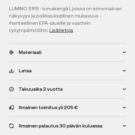
LUMINO S1PS -turvakengät, joissa on erinomainen
näkyvyys ja poikkeuksellinen mukavuus –
ihanteellinen EPA-alueille ja vaativiin
työympäristöihin.
Lisätietoja
Materiaali
Lataa
Takuuaika 2 vuotta
Ilmainen toimitus yli 205 €
Ilmainen palautus 30 päivän kuluessa