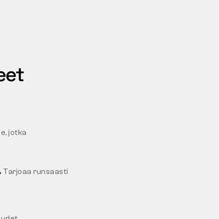
eet
le, jotka
.
Tarjoaa runsaasti
uudet