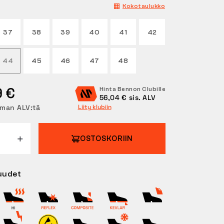
Kokotaulukko
37
38
39
40
41
42
44
45
46
47
48
9 €
Hinta Bennon Clubille
56,04 € sis. ALV
lman ALV:tä
Liity klubiin
OSTOSKORIIN
uudet