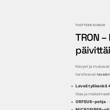
TUOTTEEN KUVAUS
TRON – k
päivitt
Kevyet ja mukava
tarvitsevat
leveä
Leveä työkenkä
tilaa ja maksimaal
ORFEUS-pohja
– 
MICROFIBER-pää