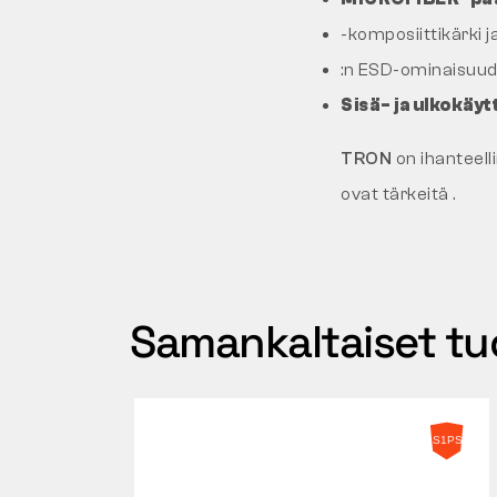
-komposiittikärki j
:n ESD-ominaisuudet 
Sisä- ja ulkokäy
TRON
on ihanteell
ovat tärkeitä .
Samankaltaiset tu