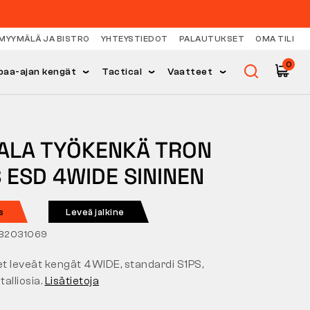
MYYMÄLÄ JA BISTRO
YHTEYSTIEDOT
PALAUTUKSET
OMA TILI
0
paa-ajan kengät
Tactical
Vaatteet
ALA TYÖKENKÄ TRON
 ESD 4WIDE SININEN
s
Leveä jalkine
032031069
et leveät kengät 4WIDE, standardi S1PS,
alliosia.
Lisätietoja