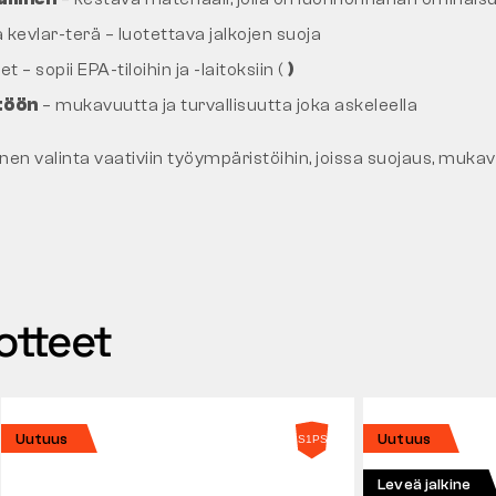
a kevlar-terä – luotettava jalkojen suoja
– sopii EPA-tiloihin ja -laitoksiin (
)
ttöön
– mukavuutta ja turvallisuutta joka askeleella
inen valinta vaativiin työympäristöihin, joissa suojaus, muka
otteet
Uutuus
Uutuus
Leveä jalkine