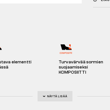
stava elementti
Turvavärvää sormien
ässä
suojaamiseksi
KOMPOSIITTI
NÄYTÄ LISÄÄ