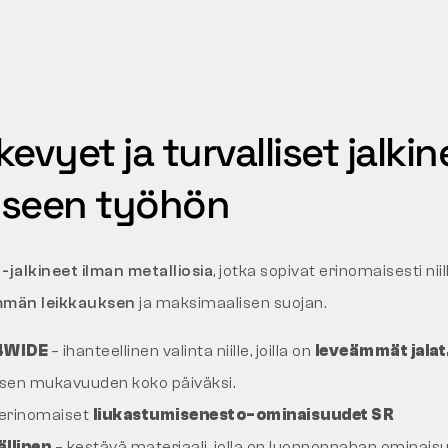
evyet ja turvalliset jalkin
äiseen työhön
t
-jalkineet ilman metalliosia
, jotka sopivat erinomaisesti niil
mmän leikkauksen
ja maksimaalisen suojan.
 4WIDE
– ihanteellinen valinta niille, joilla on
leveämmät jalat
isen mukavuuden koko päiväksi.
erinomaiset
liukastumisenesto-ominaisuudet SR
llinen
– kestävä materiaali, jolla on luonnonnahan ominais