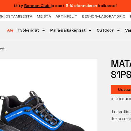
Liity
Bennon Club
ja saat
5 % alennuksen
kaikesta!
KKI OSTAMISESTA
MEISTÄ
ARTIKKELIT
BENNON-LABORATORIO
Ale
Työkengät
Paljasjalkakengät
Outdoor
Va
nen
MAT
S1PS
Uutuu
KOODI: 1
Turvallis
ilman met