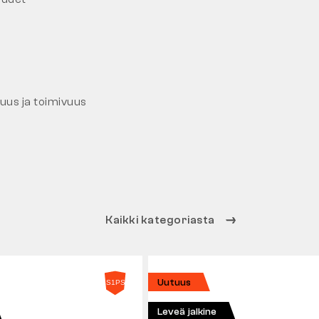
vuus ja toimivuus
Kaikki kategoriasta
Uutuus
Leveä jalkine