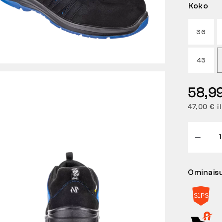
Koko
36
43
58,9
47,00 € i
Ominais