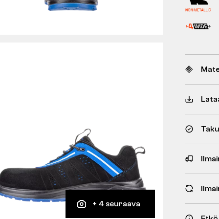
Mate
Lata
Taku
Ilmai
Ilma
+ 4 seuraava
Etkö