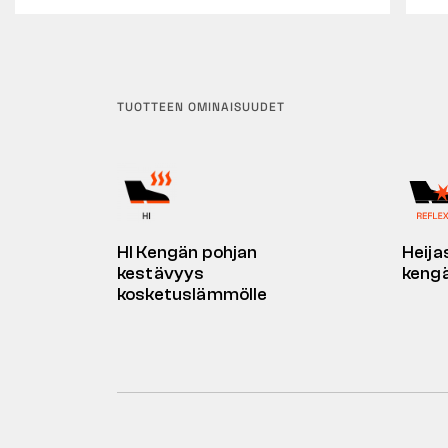
TUOTTEEN OMINAISUUDET
HI Kengän pohjan
Heija
kestävyys
keng
kosketuslämmölle