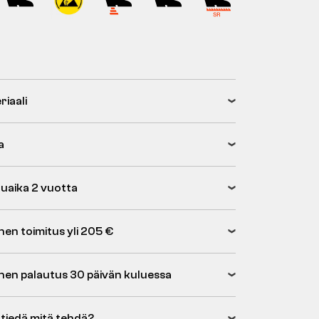
riaali
a
uaika 2 vuotta
nen toimitus yli 205 €
inen palautus 30 päivän kuluessa
 tiedä mitä tehdä?