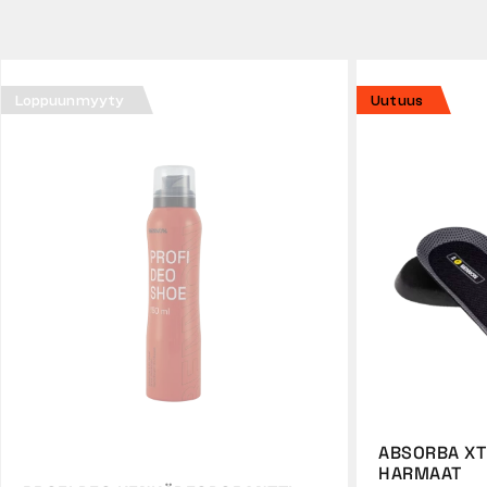
Loppuunmyyty
Uutuus
ABSORBA XT
HARMAAT