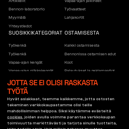
Artikkelit
Vapaa-ajan jalkineet
Bennon-laboratorio
Työvaatteet
Myymälä
Lahjakortit
Yhteystiedot
SUOSIKKIKATEGORIAT
OSTAMISESTA
Työkenkä
Kaikki ostamisesta
Työkenkä
Bennonissa ostamisen edut
Vapaa-ajan kengät
Koot
Vapaa-ajan nilkkakengät
Palautukset ja reklamaatiot
Housut
Kuljetus ja maksu
JOTTA SE EI OLISI RASKASTA
Hupparit
Yritystili
TYÖTÄ
Rekisteröityminen B2B:hen
Hyvät asiakkaat, teemme kaikkemme, jotta ostosten
Reklamaatiot ja takuu
tekeminen verkkokaupastamme olisi teille
mahdollisimman helppoa. Siksi käytämme evästeitä
cookies
, joiden avulla voimme parantaa verkkokaupan
toimivuutta merkittävästi ja tarjota sinulle tuotteita,
Käyttöehdot
Reklamaatiopolitiikka