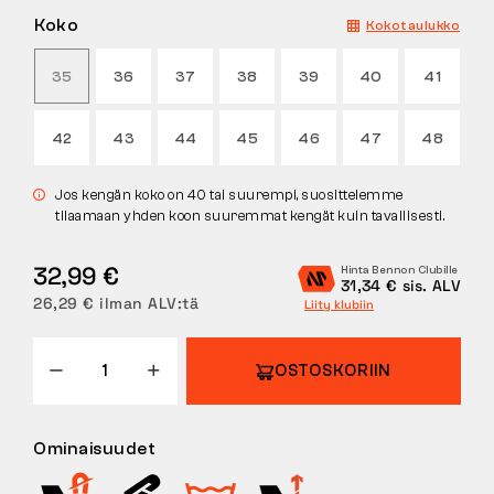
Koko
Kokotaulukko
PALAUTUKSET
35
36
37
38
39
40
41
42
43
44
45
46
47
48
Jos kengän koko on 40 tai suurempi, suosittelemme
tilaamaan yhden koon suuremmat kengät kuin tavallisesti.
32,99 €
Hinta Bennon Clubille
31,34 € sis. ALV
26,29 € ilman ALV:tä
Liity klubiin
OSTOSKORIIN
Ominaisuudet