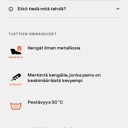
Etkö tiedä mitä tehdä?
TUOTTEEN OMINAISUUDET
Kengät ilman metalliosia
Merkintä kengälle, jonka paino on
keskimääräistä kevyempi
Pestävyys 30 °C