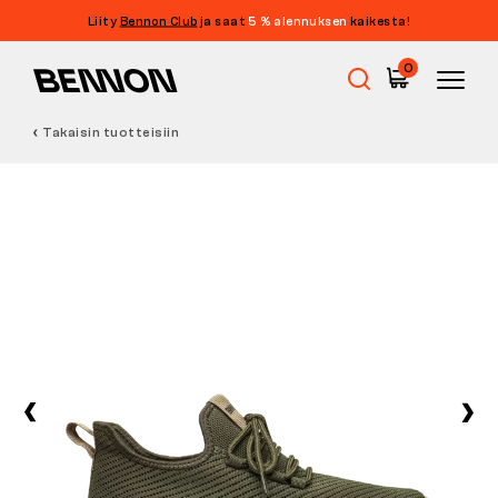
Liity
Bennon Club
ja saat
5 % alennuksen
kaikesta!
0
Takaisin tuotteisiin
Ale
Työkengät
Paljasjalkakengät
Outdoor
Vapaa-ajan kengät