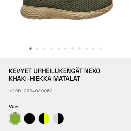
Tactical
Vaatteet
KAIKKI OSTAMISESTA
KEVYET URHEILUKENGÄT NEXO
MEISTÄ
KHAKI-HIEKKA MATALAT
ARTIKKELIT
KOODI: 0934030050
BENNON-LABORATORIO
Väri
MYYMÄLÄ JA BISTRO
YHTEYSTIEDOT