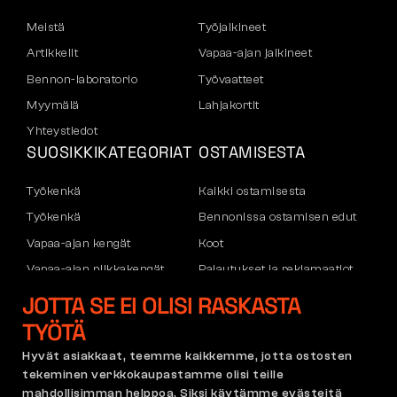
Meistä
Työjalkineet
Artikkelit
Vapaa-ajan jalkineet
Bennon-laboratorio
Työvaatteet
Myymälä
Lahjakortit
Yhteystiedot
SUOSIKKIKATEGORIAT
OSTAMISESTA
Työkenkä
Kaikki ostamisesta
Työkenkä
Bennonissa ostamisen edut
Vapaa-ajan kengät
Koot
Vapaa-ajan nilkkakengät
Palautukset ja reklamaatiot
Housut
Kuljetus ja maksu
JOTTA SE EI OLISI RASKASTA
Hupparit
Yritystili
TYÖTÄ
Rekisteröityminen B2B:hen
Hyvät asiakkaat, teemme kaikkemme, jotta ostosten
Reklamaatiot ja takuu
tekeminen verkkokaupastamme olisi teille
mahdollisimman helppoa. Siksi käytämme evästeitä