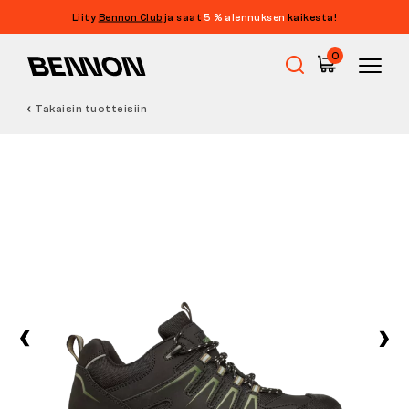
Liity
Bennon Club
ja saat
5 % alennuksen
kaikesta!
0
Takaisin tuotteisiin
Ale
Työkengät
Paljasjalkakengät
Outdoor
Vapaa-ajan kengät