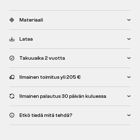
Materiaali
Lataa
Takuuaika 2 vuotta
Ilmainen toimitus yli 205 €
Ilmainen palautus 30 päivän kuluessa
Etkö tiedä mitä tehdä?