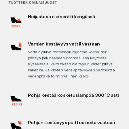
TUOTTEEN OMINAISUUDET
Heijastava elementti kengässä
Varsien kestävyys vettä vastaan
Vettä hylkivä materiaali rajoittaa kosteuden
pääsyä jalkineeseen normaalissa käytössä.
Kyseessä ei kuitenkaan ole täysin vedenpitävä
rakenne. Jalkineen vedenpitävyyden varmistaa
vedenpitävä toiminnallinen kalvo.
Pohja kestää kosketuslämpöä 300 °C asti
Pohjan kestävyys polttoaineita vastaan