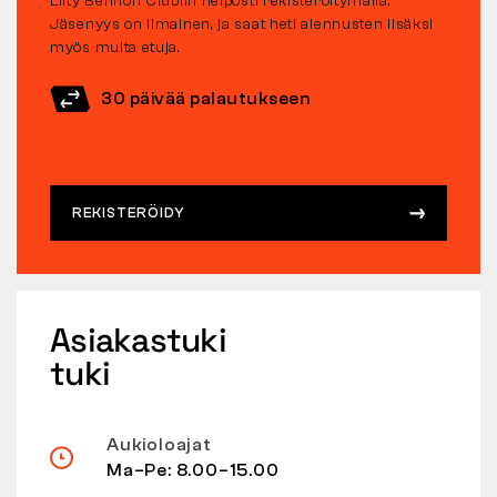
Liity Bennon Clubiin helposti rekisteröitymällä.
Jäsenyys on ilmainen, ja saat heti alennusten lisäksi
myös muita etuja.
30 päivää palautukseen
REKISTERÖIDY
Asiakastuki
tuki
Aukioloajat
Ma–Pe: 8.00–15.00