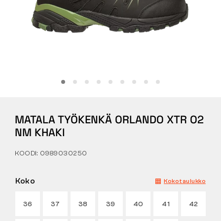
Tactical
Vaatteet
KAIKKI OSTAMISESTA
MATALA TYÖKENKÄ ORLANDO XTR O2
MEISTÄ
NM KHAKI
ARTIKKELIT
KOODI: 0989030250
BENNON-LABORATORIO
Koko
Kokotaulukko
MYYMÄLÄ JA BISTRO
36
37
38
39
40
41
42
YHTEYSTIEDOT