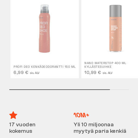
NANO WATERSTOP 400 ML
PROFI DEO KENKÄDEODORANTTI 150 ML
KYLLÄSTESUIHKE
6,99 €
10,99 €
sis. ALV
sis. ALV
17 vuoden
Yli 10 miljoonaa
kokemus
myytyä paria kenkiä