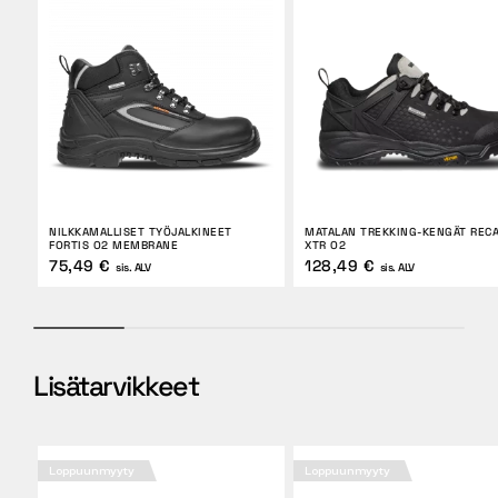
NILKKAMALLISET TYÖJALKINEET
MATALAN TREKKING-KENGÄT REC
FORTIS O2 MEMBRANE
XTR O2
75,49 €
128,49 €
sis. ALV
sis. ALV
Lisätarvikkeet
Loppuunmyyty
Loppuunmyyty