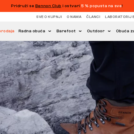
Pridruži se
Bennon Club
i ostvari
5 % popusta na sve
!
SVE O KUPNJI
O NAMA
ČLANCI
LABORATORIJ 
prodaja
Radna obuća
Barefoot
Outdoor
Obuća za