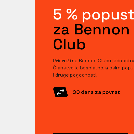
5 % popus
za Bennon
Club
Pridruži se Bennon Clubu jednosta
Članstvo je besplatno, a osim pop
i druge pogodnosti.
30 dana za povrat