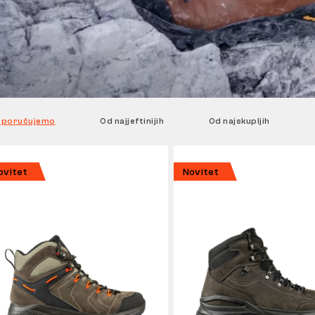
eporučujemo
Od najjeftinijih
Od najskupljih
ovitet
Novitet