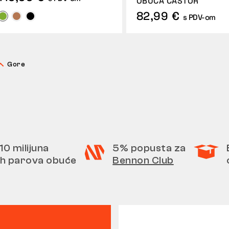
OBUĆA CASTOR
82,99 €
s PDV-om
Gore
10 milijuna
5% popusta za
h parova obuće
Bennon Club