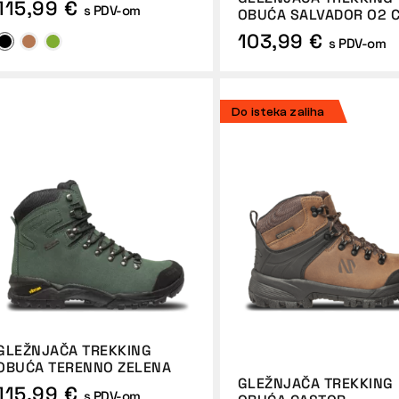
115,99 €
s PDV-om
OBUĆA SALVADOR O2 
103,99 €
s PDV-om
Do isteka zaliha
GLEŽNJAČA TREKKING
OBUĆA TERENNO ZELENA
GLEŽNJAČA TREKKING
115,99 €
s PDV-om