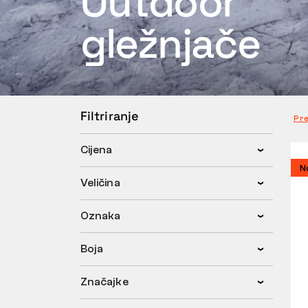
Outdoor
gležnjače
Filtriranje
Pr
Cijena
N
Veličina
Oznaka
Boja
Značajke