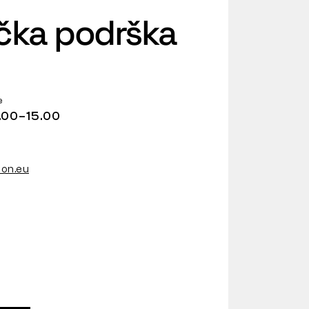
ička podrška
e
.00–15.00
on.eu