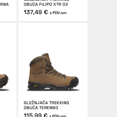
CRNA
OBUĆA FILIPO XTR O2
137,49 €
s PDV-om
GLEŽNJAČA TREKKING
OBUĆA TERENNO
115,99 €
s PDV-om