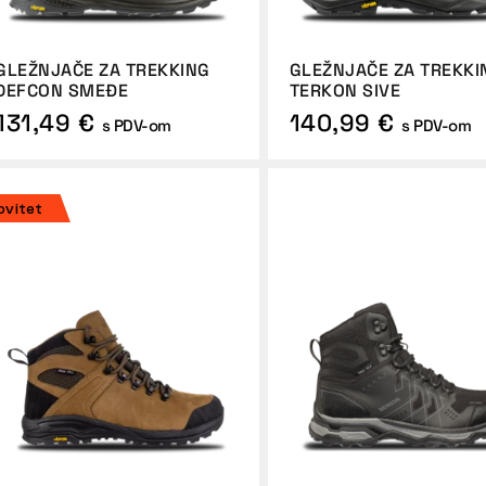
GLEŽNJAČE ZA TREKKING
GLEŽNJAČE ZA TREKKI
DEFCON SMEĐE
TERKON SIVE
131,49 €
140,99 €
s PDV-om
s PDV-om
ovitet