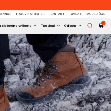
BENNON
TRGOVINA I BISTRO
KONTAKT
POVRATI
MOJ RAČUN
0
 slobodno vrijeme
Tactical
Odjeća