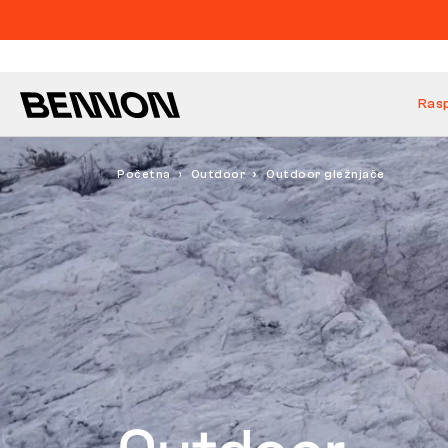
Ras
Početna
Outdoor
Outdoor gležnjače