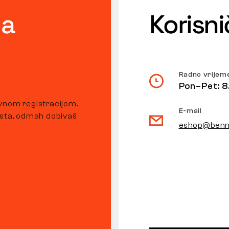
ta
Korisn
Radno vrijem
Pon–Pet: 8
vnom registracijom.
E-mail
usta, odmah dobivaš
eshop@benn