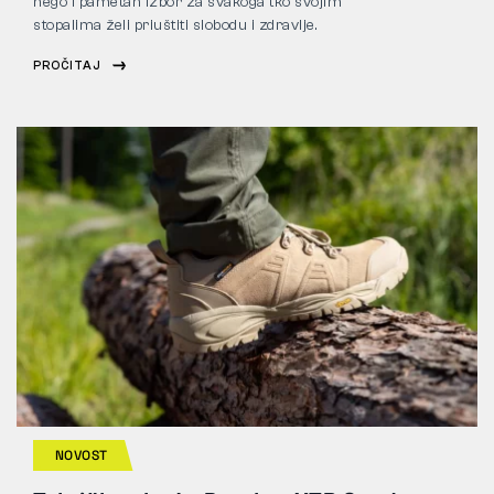
nego i pametan izbor za svakoga tko svojim
stopalima želi priuštiti slobodu i zdravlje.
PROČITAJ
NOVOST