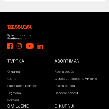
Spremni za sutra
Pratite nas na
TVRTKA
ASORTIMAN
O nama
Radna obuća
Članci
Obuća za slobodno vrijeme
Laboratorij Bennon
Radna odjeća
Trgovina
Darovni bonovi
Kontakt
OMILJENE
O KUPNJI