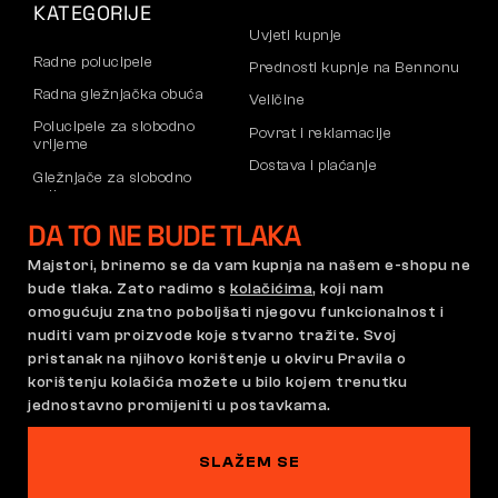
KATEGORIJE
Uvjeti kupnje
Radne polucipele
Prednosti kupnje na Bennonu
Radna gležnjačka obuća
Veličine
Polucipele za slobodno
Povrat i reklamacije
vrijeme
Dostava i plaćanje
Gležnjače za slobodno
vrijeme
Poslovni račun
DA TO NE BUDE TLAKA
Hlače
Registracija B2B partnera
Dukserice
Reklamacije i jamstvo
Majstori, brinemo se da vam kupnja na našem e-shopu ne
bude tlaka. Zato radimo s
kolačićima
, koji nam
omogućuju znatno poboljšati njegovu funkcionalnost i
nuditi vam proizvode koje stvarno tražite. Svoj
Opći uvjeti poslovanja
Pravilnik o reklamacijama
pristanak na njihovo korištenje u okviru Pravila o
Postavke kolačića
GDPR
korištenju kolačića možete u bilo kojem trenutku
Hrvatska | Hrvatski jezik
jednostavno promijeniti u postavkama.
SLAŽEM SE