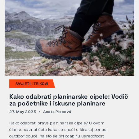
SAVJETI I TRIKOVI
Kako odabrati planinarske cipele: Vodič
za početnike i iskusne planinare
27. May 2025
Aneta Plecová
Kako odabrati prave planinarske cipele? U ovom
članku saznat ćete kako se snaći u širokoj ponudi
outdoor obuće, na što se pri odabiru usredotočiti