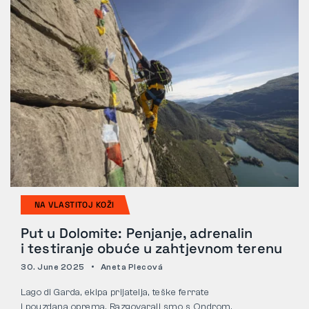
POVRATI
NA VLASTITOJ KOŽI
Put u Dolomite: Penjanje, adrenalin
i testiranje obuće u zahtjevnom terenu
30. June 2025
Aneta Plecová
Lago di Garda, ekipa prijatelja, teške ferrate
i pouzdana oprema. Razgovarali smo s Ondrom,