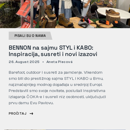
Tactical
Odjeća
PISALI SU O NAMA
BENNON na sajmu STYL i KABO:
Inspiracija, susreti i novi izazovi
SVE O KUPNJI
26. August 2025
Aneta Plecová
O NAMA
Barefoot, outdoor i susreti za pamćenje. Vikendom
smo bili dio prestižnog sajma STYL i KABO u Brnu,
ČLANCI
najznačajnijeg modnog događaja u srednjoj Europi.
Predstavili smo svoje novitete, poslušali inspirativna
LABORATORIJ BENNON
izlaganja ČOKA-e i susreli niz osobnosti, uključujući
prvu damu Evu Pavlovu.
TRGOVINA I BISTRO
PROČITAJ
KONTAKT