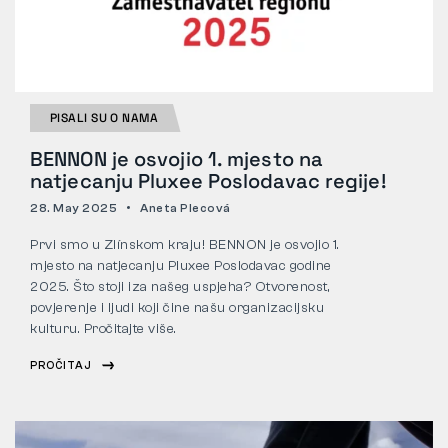
PISALI SU O NAMA
BENNON je osvojio 1. mjesto na
natjecanju Pluxee Poslodavac regije!
28. May 2025
Aneta Plecová
Prvi smo u Zlínskom kraju! BENNON je osvojio 1.
mjesto na natjecanju Pluxee Poslodavac godine
2025. Što stoji iza našeg uspjeha? Otvorenost,
povjerenje i ljudi koji čine našu organizacijsku
kulturu. Pročitajte više.
PROČITAJ