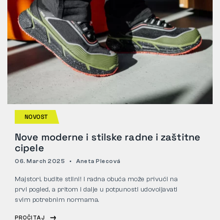
NOVOST
Nove moderne i stilske radne i zaštitne
cipele
06. March 2025
Aneta Plecová
Majstori, budite stilni! I radna obuća može privući na
prvi pogled, a pritom i dalje u potpunosti udovoljavati
svim potrebnim normama.
PROČITAJ