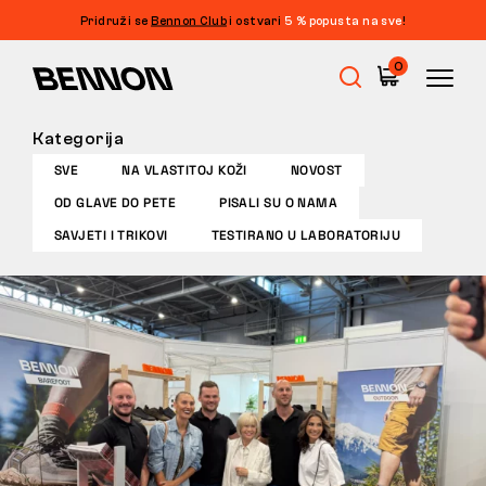
Pridruži se
Bennon Club
i ostvari
5 % popusta na sve
!
0
Kategorija
Rasprodaja
SVE
NA VLASTITOJ KOŽI
NOVOST
OD GLAVE DO PETE
PISALI SU O NAMA
Radna obuća
SAVJETI I TRIKOVI
TESTIRANO U LABORATORIJU
Barefoot
Outdoor
Obuća za slobodno vrijeme