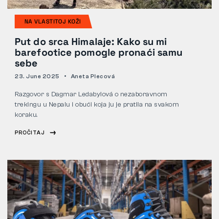
NA VLASTITOJ KOŽI
Put do srca Himalaje: Kako su mi
barefootice pomogle pronaći samu
sebe
23. June 2025
Aneta Plecová
Razgovor s Dagmar Ledabylová o nezaboravnom
trekingu u Nepalu i obući koja ju je pratila na svakom
koraku.
PROČITAJ