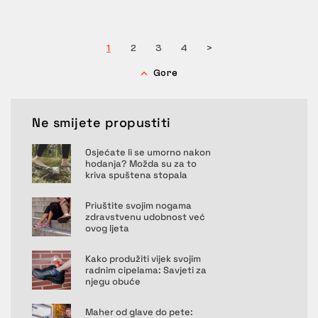
1
2
3
4
>
Gore
Ne smijete propustiti
Osjećate li se umorno nakon
hodanja? Možda su za to
kriva spuštena stopala
Priuštite svojim nogama
zdravstvenu udobnost već
ovog ljeta
Kako produžiti vijek svojim
radnim cipelama: Savjeti za
njegu obuće
Maher od glave do pete: