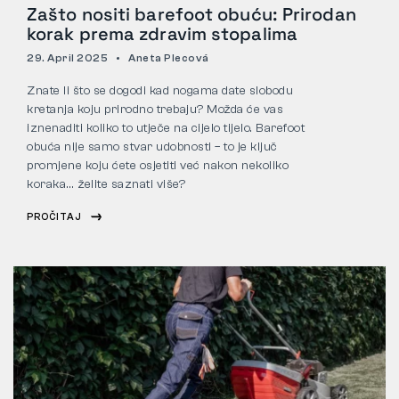
Zašto nositi barefoot obuću: Prirodan
korak prema zdravim stopalima
29. April 2025
Aneta Plecová
Znate li što se dogodi kad nogama date slobodu
kretanja koju prirodno trebaju? Možda će vas
iznenaditi koliko to utječe na cijelo tijelo. Barefoot
obuća nije samo stvar udobnosti – to je ključ
promjene koju ćete osjetiti već nakon nekoliko
koraka… želite saznati više?
PROČITAJ