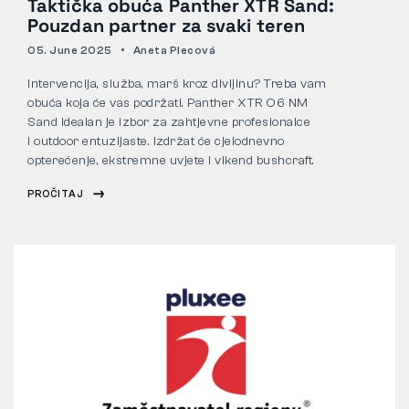
Taktička obuća Panther XTR Sand:
Pouzdan partner za svaki teren
05. June 2025
Aneta Plecová
Intervencija, služba, marš kroz divljinu? Treba vam
obuća koja će vas podržati. Panther XTR O6 NM
Sand idealan je izbor za zahtjevne profesionalce
i outdoor entuzijaste. Izdržat će cjelodnevno
opterećenje, ekstremne uvjete i vikend bushcraft.
PROČITAJ