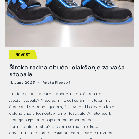
NOVOST
Široka radna obuća: olakšanje za vaša
stopala
11. June 2025
Aneta Plecová
Imate osjećaj da vam standardna obuća stalno
„steže” stopalo? Niste sami. Ljudi sa širim stopalima
često se bore s nelagodom, žuljevima i bolovima koje
obične cipele jednostavno ne rješavaju. Ali što kad bi
postojalo rješenje koje donosi udobnost bez
kompromisa u stilu? U ovom ćemo se tekstu
osvrnuti na to zašto široka obuća nije samo nužnost,