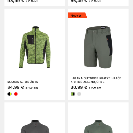
98,99 €
56,49 €
s PDV-om
s PDV-om
Novitet
LAGANA OUTDOOR KRATKE HLAČE
MAJICA ALTOS ŽUTA
KRATOS ZELENO/CRNE
34,99 €
30,99 €
s PDV-om
s PDV-om