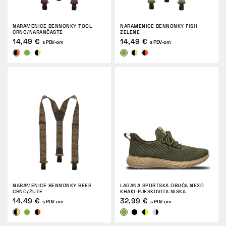
POVRATI
NARAMENICE BENNONKY TOOL
NARAMENICE BENNONKY FISH
CRNO/NARANČASTE
ZELENE
14,49 €
14,49 €
s PDV-om
s PDV-om
NARAMENICE BENNONKY BEER
LAGANA SPORTSKA OBUĆA NEXO
CRNO/ŽUTE
KHAKI-PJESKOVITA NISKA
14,49 €
32,99 €
s PDV-om
s PDV-om