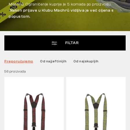
Machrů. Ograničenje kupnje je 5 komada po proizvodu.
Nakon prijave u Klubu Machrů vidljiva je već cijena s
Tactical
popustom.
Odjeća
FILTAR
SVE O KUPNJI
Preporučujemo
Od najjeftinijih
Od najskupljih
O NAMA
56 proizvoda
ČLANCI
LABORATORIJ BENNON
TRGOVINA I BISTRO
KONTAKT