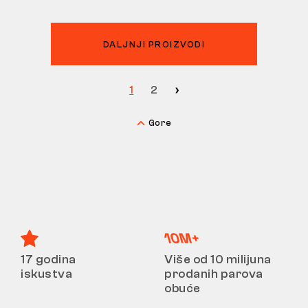
DALJNJI PROIZVODI
1
2
Gore
17 godina
Više od 10 milijuna
iskustva
prodanih parova
obuće