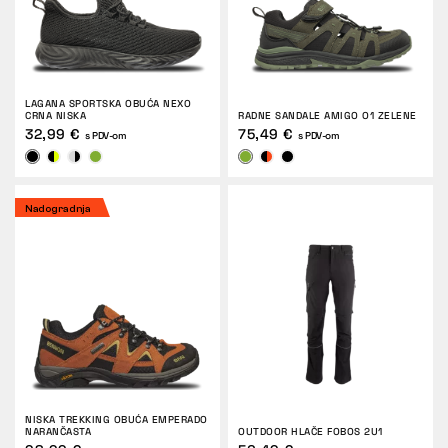
LAGANA SPORTSKA OBUĆA NEXO
CRNA NISKA
RADNE SANDALE AMIGO O1 ZELENE
32,99 €
75,49 €
s PDV-om
s PDV-om
Nadogradnja
NISKA TREKKING OBUĆA EMPERADO
NARANČASTA
OUTDOOR HLAČE FOBOS 2U1