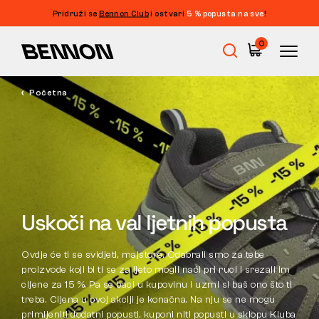
Pridruži se
Bennon Club
i ostvari
5 % popusta na sve
!
Filtriranje
0
CIJENA
FILTRIRAJ
Početna
Rasprodaja
VELIČINA
IZBRIŠI FILTRE
OZNAKA
Radna obuća
BOJA
Barefoot
Uskoči na val ljetnih popusta
ZNAČAJKE
NORMA
Outdoor
Ovdje će ti se svidjeti, majstore. Odabrali smo za tebe
proizvode koji bi ti se za ljeto mogli naći pri ruci i srezali im
cijene za 15 %. Pa se baci u kupovinu i uzmi si baš ono što ti
KROJ
treba. Cijena u ovoj akciji je konačna. Na nju se ne mogu
Obuća za slobodno vrijeme
primijeniti dodatni popusti, kuponi niti popusti u sklopu Kluba