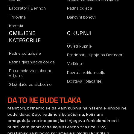
Laboratorij Bennon
Radna odjeća
Trgovina
Darovni bonovi
Kontakt
OMILJENE
O KUPNJI
KATEGORIJE
Uvjeti kupnje
Radne polucipele
Prednosti kupnje na Bennonu
Radna gležnjačka obuća
Veličine
Polucipele za slobodno
Povrat i reklamacije
vrijeme
Dostava i plaćanje
Gležnjače za slobodno
vrijeme
Poslovni račun
DA TO NE BUDE TLAKA
Hlače
Registracija B2B partnera
Dukserice
Reklamacije i jamstvo
Majstori, brinemo se da vam kupnja na našem e-shopu ne
bude tlaka. Zato radimo s
kolačićima
, koji nam
omogućuju znatno poboljšati njegovu funkcionalnost i
nuditi vam proizvode koje stvarno tražite. Svoj
Opći uvjeti poslovanja
Pravilnik o reklamacijama
pristanak na njihovo korištenje u okviru Pravila o