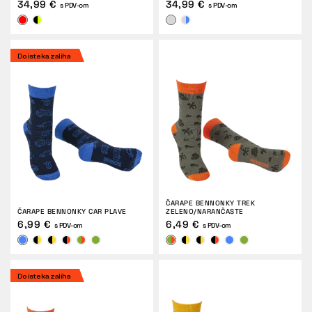
34,99 €
34,99 €
s PDV-om
s PDV-om
Do isteka zaliha
ČARAPE BENNONKY TREK
ČARAPE BENNONKY CAR PLAVE
ZELENO/NARANČASTE
6,99 €
6,49 €
s PDV-om
s PDV-om
Do isteka zaliha