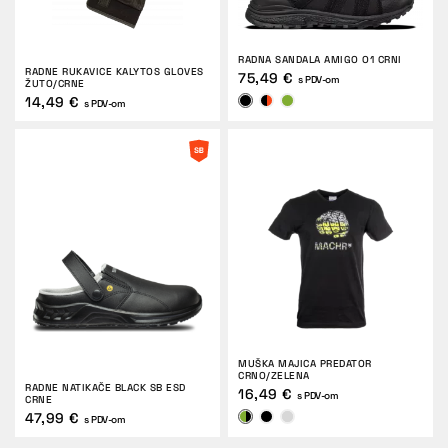
RADNA SANDALA AMIGO O1 CRNI
RADNE RUKAVICE KALYTOS GLOVES
75,49 €
s PDV-om
ŽUTO/CRNE
14,49 €
s PDV-om
MUŠKA MAJICA PREDATOR
CRNO/ZELENA
RADNE NATIKAČE BLACK SB ESD
16,49 €
s PDV-om
CRNE
47,99 €
s PDV-om