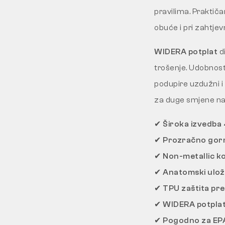
pravilima. Praktiča
obuće i pri zahtjev
WIDERA potplat
di
trošenje. Udobno
podupire uzdužni i
za duge smjene na 
✔
Široka izvedba
✔
Prozračno gorn
✔
Non-metallic k
✔
Anatomski ulo
✔
TPU zaštita pre
✔
WIDERA potpla
✔
Pogodno za EP