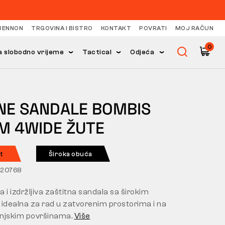
BENNON
TRGOVINA I BISTRO
KONTAKT
POVRATI
MOJ RAČUN
0
 slobodno vrijeme
Tactical
Odjeća
NE SANDALE BOMBIS
NM 4WIDE ŽUTE
t
Široka obuća
020768
 i izdržljiva zaštitna sandala sa širokim
 idealna za rad u zatvorenim prostorima i na
njskim površinama.
Više