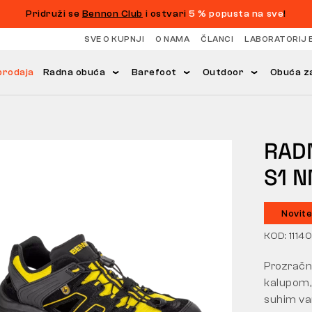
Pridruži se
Bennon Club
i ostvari
5 % popusta na sve
!
SVE O KUPNJI
O NAMA
ČLANCI
LABORATORIJ 
prodaja
Radna obuća
Barefoot
Outdoor
Obuća za
e
RAD
S1 
Novite
KOD: 1114
Prozračna
kalupom,
suhim va