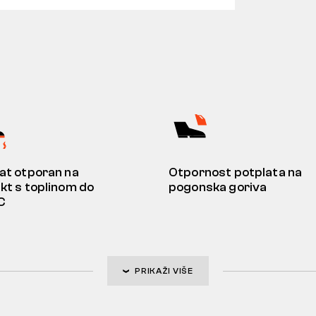
at otporan na
Otpornost potplata na
kt s toplinom do
pogonska goriva
C
PRIKAŽI VIŠE