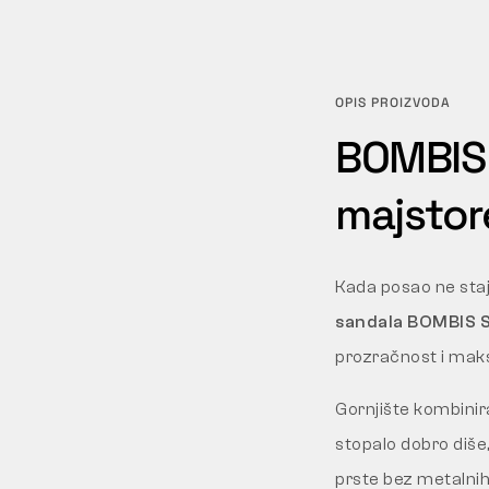
OPIS PROIZVODA
BOMBIS 
majstor
Kada posao ne staj
sandala BOMBIS 
prozračnost i maks
Gornjište kombini
stopalo dobro diše
prste bez metalnih