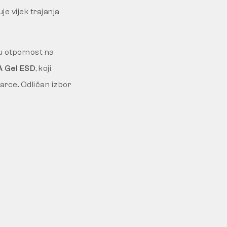
e vijek trajanja
ku otpornost na
 Gel ESD
, koji
arce. Odličan izbor