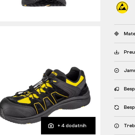
Mate
Preu
Jams
Besp
Besp
+ 4 dodatnih
Treb