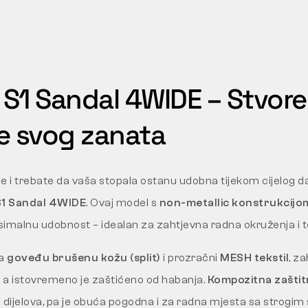
S1 Sandal 4WIDE – Stvore
e svog zanata
e i trebate da vaša stopala ostanu udobna tijekom cijelog da
S1 Sandal 4WIDE
. Ovaj model s
non-metallic konstrukcijo
imalnu udobnost – idealan za zahtjevna radna okruženja i t
ra
goveđu brušenu kožu (split)
i prozračni
MESH tekstil
, z
, a istovremeno je zaštićeno od habanja.
Kompozitna zaštit
 dijelova, pa je obuća pogodna i za radna mjesta sa strogim