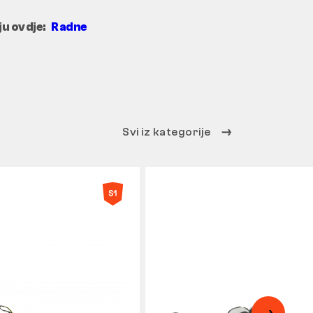
ju ovdje:
Radne
Svi iz kategorije