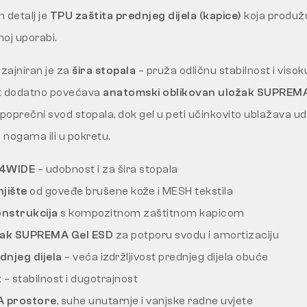
n detalj je
TPU zaštita prednjeg dijela (kapice)
koja produžuj
noj uporabi.
zajniran je za
šira stopala
– pruža odličnu stabilnost i viso
st dodatno povećava
anatomski oblikovan uložak SUPREMA
 poprečni svod stopala, dok gel u peti učinkovito ublažava ud
nogama ili u pokretu.
 4WIDE
– udobnost i za šira stopala
jište
od goveđe brušene kože i MESH tekstila
onstrukcija
s kompozitnom zaštitnom kapicom
žak SUPREMA Gel ESD
za potporu svodu i amortizaciju
dnjeg dijela
– veća izdržljivost prednjeg dijela obuće
t
– stabilnost i dugotrajnost
A prostore
, suhe unutarnje i vanjske radne uvjete