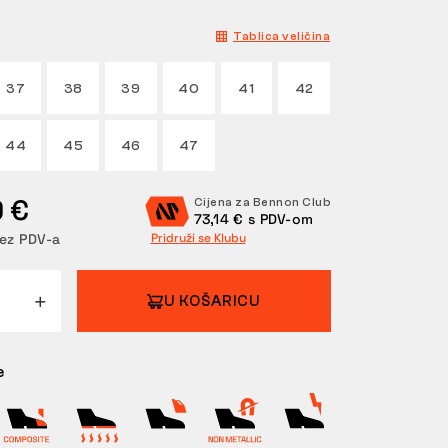
Tablica veličina
37
38
39
40
41
42
44
45
46
47
9 €
Cijena za Bennon Club
73,14 € s PDV-om
ez PDV-a
Pridruži se Klubu
U KOŠARICU
e