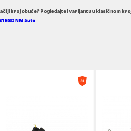
čiji kroj obuće? Pogledajte i varijantu u klasičnom kro
S1 ESD NM žute