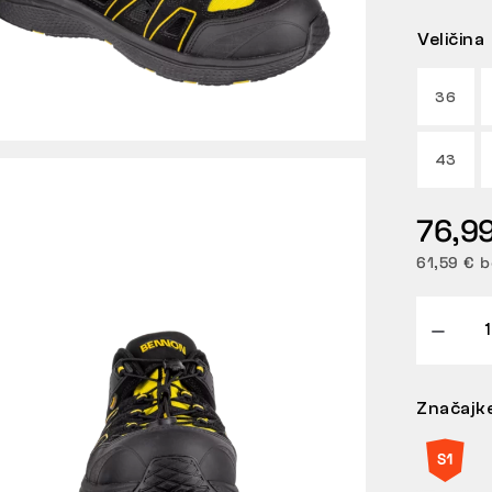
Veličina
36
43
76,9
61,59 € b
Značajk