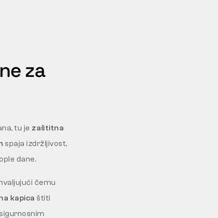
ne za
na, tu je
zaštitna
m
spaja izdržljivost,
ople dane.
ahvaljujući čemu
na kapica
štiti
 sigurnosnim