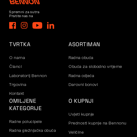
Spremni za sutra
Pratite nas na
TVRTKA
ASORTIMAN
O nama
Radna obuća
Članci
Obuća za slobodno vrijeme
Laboratorij Bennon
Radna odjeća
Trgovina
Darovni bonovi
Kontakt
OMILJENE
O KUPNJI
KATEGORIJE
Uvjeti kupnje
Radne polucipele
Prednosti kupnje na Bennonu
Radna gležnjačka obuća
Veličine