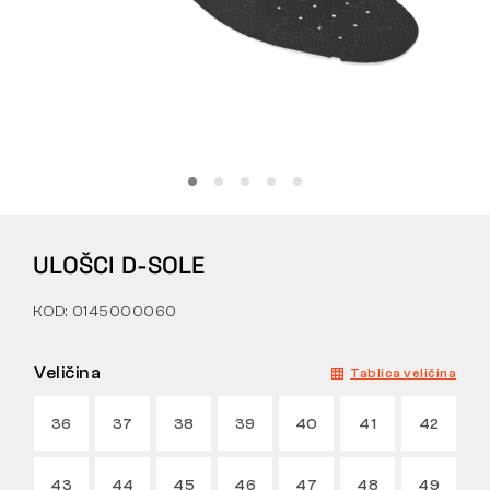
Tactical
Odjeća
SVE O KUPNJI
ULOŠCI D-SOLE
O NAMA
KOD: 0145000060
ČLANCI
LABORATORIJ BENNON
Veličina
Tablica veličina
TRGOVINA I BISTRO
36
37
38
39
40
41
42
KONTAKT
43
44
45
46
47
48
49