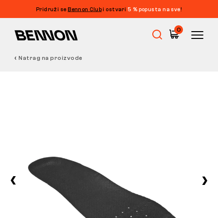
Pridruži se
Bennon Club
i ostvari
5 % popusta na sve
!
0
Natrag na proizvode
Rasprodaja
Radna obuća
Barefoot
Outdoor
Obuća za slobodno vrijeme