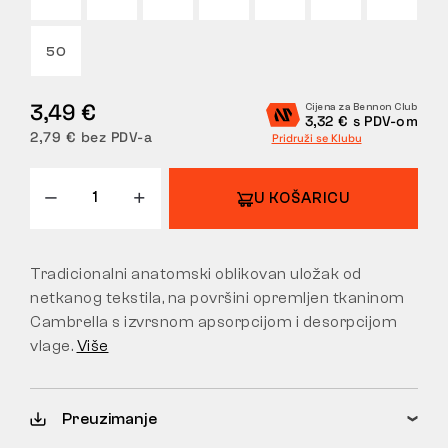
POVRATI
50
3,49 €
Cijena za Bennon Club
3,32 € s PDV-om
2,79 € bez PDV-a
Pridruži se Klubu
U KOŠARICU
Tradicionalni anatomski oblikovan uložak od
netkanog tekstila, na površini opremljen tkaninom
Cambrella s izvrsnom apsorpcijom i desorpcijom
vlage.
Više
Preuzimanje