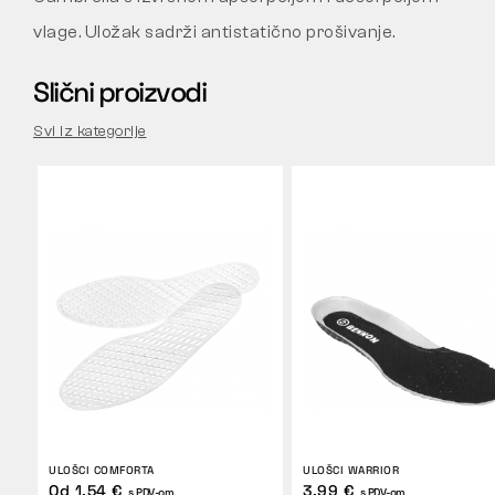
vlage. Uložak sadrži antistatično prošivanje.
Slični proizvodi
Svi iz kategorije
ULOŠCI COMFORTA
ULOŠCI WARRIOR
Od 1,54 €
3,99 €
s PDV-om
s PDV-om