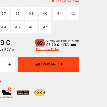
Tablica veličina
37
38
39
40
41
42
44
45
46
47
99 €
Cijena za Bennon Club
98,79 € s PDV-om
ez PDV-a
Pridruži se Klubu
U KOŠARICU
e