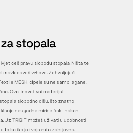
za stopala
vjet ćeš pravu slobodu stopala. Ništa te
ok savladavaš vrhove. Zahvaljujući
extile MESH, cipele su ne samo lagane,
čne. Ovaj inovativni materijal
stopala slobodno dišu, što znatno
uklanja neugodne mirise čak i nakon
a. Uz TRIBIT možeš uživati u udobnosti
na to koliko je tvoja ruta zahtjevna.