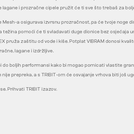
e lagane i prozračne cipele pružit će ti sve što trebaš za bolj
le Mesh-a osigurava izvrsnu prozračnost, pa će tvoje noge di
la težina pomoći će ti svladavati duge dionice bez osjećaja u
pruža zaštitu od vode i kiše. Potplat VIBRAM donosi kvalitet
čne, lagane i izdržljive.
i do boljih performansi kako bi mogao pomicati vlastite gra
 nije prepreka, a s TRIBIT-om će osvajanje vrhova biti još ug
e. Prihvati TRIBIT izazov.