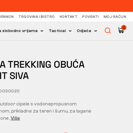
BENNON
TRGOVINA I BISTRO
KONTAKT
POVRATI
MOJ RAČUN
0
 slobodno vrijeme
Tactical
Odjeća
KA TREKKING OBUĆA
IT SIVA
50030020
utdoor cipele s vodonepropusnom
m, prikladne za teren i šumu, za lagane
pone.
Više