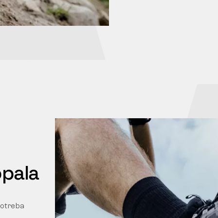
opala
upotreba