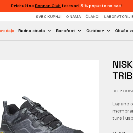
Pridruži se
Bennon Club
i ostvari
5 % popusta na sve
!
SVE O KUPNJI
O NAMA
ČLANCI
LABORATORIJ 
prodaja
Radna obuća
Barefoot
Outdoor
Obuća za
NIS
TRIB
KOD: 09
Lagane o
membrano
ture i us