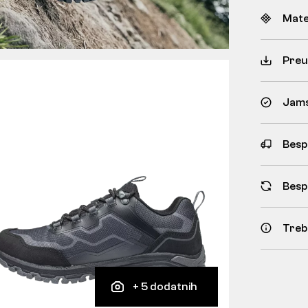
Mate
Preu
Jams
Besp
Besp
Treb
+ 5 dodatnih