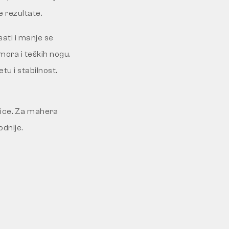
e rezultate.
sati i manje se
mora i teških nogu.
u i stabilnost.
nice. Za mahera
odnije.