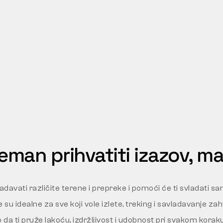
reman prihvatiti izazov, m
davati različite terene i prepreke i pomoći će ti svladati s
 su idealne za sve koji vole izlete, treking i savladavanje za
 da ti pruže lakoću, izdržljivost i udobnost pri svakom koraku