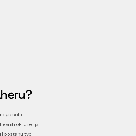
aheru?
amoga sebe.
htjevnih okruženja.
 i postanu tvoj