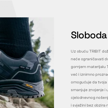
Sloboda 
Uz obuću TRIBIT doži
neće ograničavati d
gornjem materijalu T
već i iznimno prozra
omogućuje da tvoja 
smanjuje znojenje i 
cjelodnevnog nošenj
i svježini bez obzira 