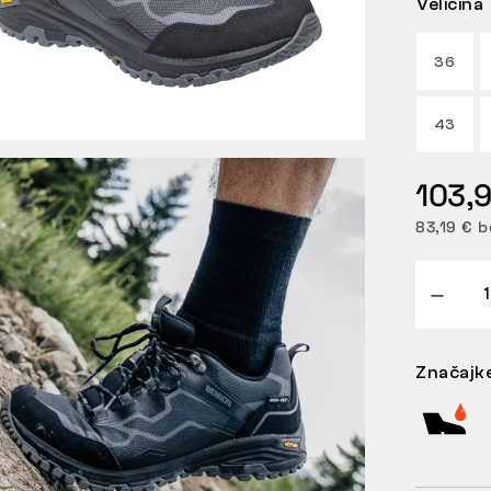
Veličina
36
43
103,
83,19 € b
Značajk