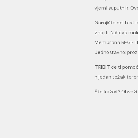
vjerni suputnik. Ov
Gornjište od Texti
znojiti. Njihova ma
Membrana REGI-TEX 
Jednostavno: prozra
TRIBIT će ti pomoć
nijedan težak teren
Što kažeš? Obveži s