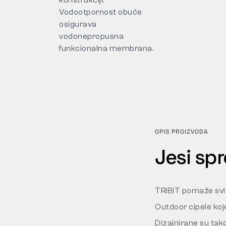
konstrukciji.
Vodootpornost obuće
osigurava
vodonepropusna
funkcionalna membrana.
OPIS PROIZVODA
Jesi sp
TRIBIT pomaže svla
Outdoor cipele koje
Dizajnirane su tako